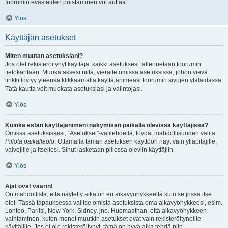
foorumin evästeiden poistaminen voi auttaa.
Ylös
Käyttäjän asetukset
Miten muutan asetuksiani?
Jos olet rekisteröitynyt käyttäjä, kaikki asetuksesi tallennetaan foorumin
tietokantaan. Muokataksesi niitä, vieraile omissa asetuksissa, johon vievä
linkki löytyy yleensä klikkaamalla käyttäjänimeäsi foorumin sivujen ylälaidassa.
Tätä kautta voit muokata asetuksiasi ja valintojasi.
Ylös
Kuinka estän käyttäjänimeni näkymisen paikalla olevissa käyttäjissä?
Omissa asetuksissasi, “Asetukset”-välilehdellä, löydät mahdollisuuden valita
Piilota paikallaolo
. Ottamalla tämän asetuksen käyttöön näyt vain ylläpitäjille,
valvojille ja itsellesi. Sinut lasketaan piilossa oleviin käyttäjiin.
Ylös
Ajat ovat väärin!
On mahdollista, että näytetty aika on eri aikavyöhykkeeltä kuin se jossa itse
olet. Tässä tapauksessa valitse omista asetuksista oma aikavyöhykkeesi, esim.
Lontoo, Pariisi, New York, Sidney, jne. Huomaathan, että aikavyöhykkeen
vaihtaminen, kuten monet muutkin asetukset ovat vain rekisteröityneille
käyttäjille. Jos et ole rekisteröitynyt, tämä on hyvä aika tehdä niin.