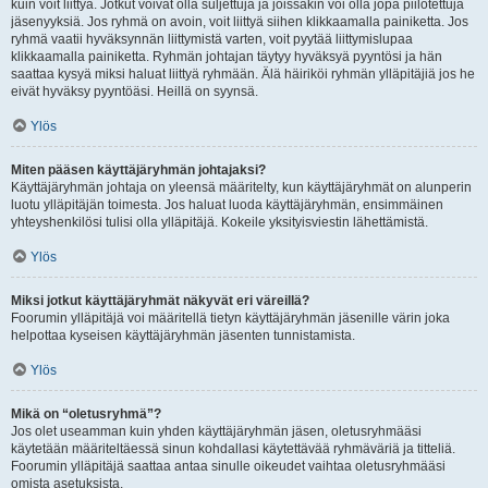
kuin voit liittyä. Jotkut voivat olla suljettuja ja joissakin voi olla jopa piilotettuja
jäsenyyksiä. Jos ryhmä on avoin, voit liittyä siihen klikkaamalla painiketta. Jos
ryhmä vaatii hyväksynnän liittymistä varten, voit pyytää liittymislupaa
klikkaamalla painiketta. Ryhmän johtajan täytyy hyväksyä pyyntösi ja hän
saattaa kysyä miksi haluat liittyä ryhmään. Älä häiriköi ryhmän ylläpitäjiä jos he
eivät hyväksy pyyntöäsi. Heillä on syynsä.
Ylös
Miten pääsen käyttäjäryhmän johtajaksi?
Käyttäjäryhmän johtaja on yleensä määritelty, kun käyttäjäryhmät on alunperin
luotu ylläpitäjän toimesta. Jos haluat luoda käyttäjäryhmän, ensimmäinen
yhteyshenkilösi tulisi olla ylläpitäjä. Kokeile yksityisviestin lähettämistä.
Ylös
Miksi jotkut käyttäjäryhmät näkyvät eri väreillä?
Foorumin ylläpitäjä voi määritellä tietyn käyttäjäryhmän jäsenille värin joka
helpottaa kyseisen käyttäjäryhmän jäsenten tunnistamista.
Ylös
Mikä on “oletusryhmä”?
Jos olet useamman kuin yhden käyttäjäryhmän jäsen, oletusryhmääsi
käytetään määriteltäessä sinun kohdallasi käytettävää ryhmäväriä ja titteliä.
Foorumin ylläpitäjä saattaa antaa sinulle oikeudet vaihtaa oletusryhmääsi
omista asetuksista.