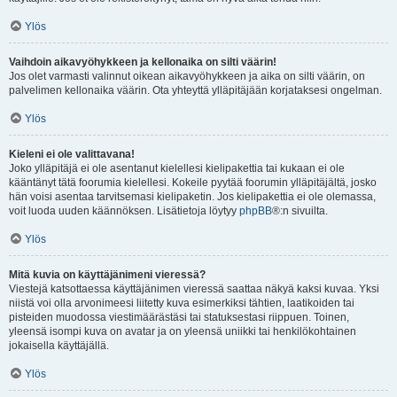
Ylös
Vaihdoin aikavyöhykkeen ja kellonaika on silti väärin!
Jos olet varmasti valinnut oikean aikavyöhykkeen ja aika on silti väärin, on
palvelimen kellonaika väärin. Ota yhteyttä ylläpitäjään korjataksesi ongelman.
Ylös
Kieleni ei ole valittavana!
Joko ylläpitäjä ei ole asentanut kielellesi kielipakettia tai kukaan ei ole
kääntänyt tätä foorumia kielellesi. Kokeile pyytää foorumin ylläpitäjältä, josko
hän voisi asentaa tarvitsemasi kielipaketin. Jos kielipakettia ei ole olemassa,
voit luoda uuden käännöksen. Lisätietoja löytyy
phpBB
®:n sivuilta.
Ylös
Mitä kuvia on käyttäjänimeni vieressä?
Viestejä katsottaessa käyttäjänimen vieressä saattaa näkyä kaksi kuvaa. Yksi
niistä voi olla arvonimeesi liitetty kuva esimerkiksi tähtien, laatikoiden tai
pisteiden muodossa viestimäärästäsi tai statuksestasi riippuen. Toinen,
yleensä isompi kuva on avatar ja on yleensä uniikki tai henkilökohtainen
jokaisella käyttäjällä.
Ylös