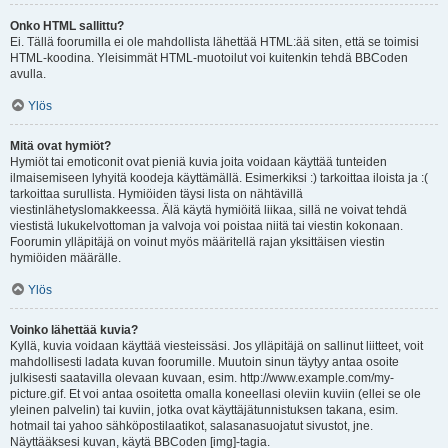
Onko HTML sallittu?
Ei. Tällä foorumilla ei ole mahdollista lähettää HTML:ää siten, että se toimisi
HTML-koodina. Yleisimmät HTML-muotoilut voi kuitenkin tehdä BBCoden
avulla.
Ylös
Mitä ovat hymiöt?
Hymiöt tai emoticonit ovat pieniä kuvia joita voidaan käyttää tunteiden
ilmaisemiseen lyhyitä koodeja käyttämällä. Esimerkiksi :) tarkoittaa iloista ja :(
tarkoittaa surullista. Hymiöiden täysi lista on nähtävillä
viestinlähetyslomakkeessa. Älä käytä hymiöitä liikaa, sillä ne voivat tehdä
viestistä lukukelvottoman ja valvoja voi poistaa niitä tai viestin kokonaan.
Foorumin ylläpitäjä on voinut myös määritellä rajan yksittäisen viestin
hymiöiden määrälle.
Ylös
Voinko lähettää kuvia?
Kyllä, kuvia voidaan käyttää viesteissäsi. Jos ylläpitäjä on sallinut liitteet, voit
mahdollisesti ladata kuvan foorumille. Muutoin sinun täytyy antaa osoite
julkisesti saatavilla olevaan kuvaan, esim. http://www.example.com/my-
picture.gif. Et voi antaa osoitetta omalla koneellasi oleviin kuviin (ellei se ole
yleinen palvelin) tai kuviin, jotka ovat käyttäjätunnistuksen takana, esim.
hotmail tai yahoo sähköpostilaatikot, salasanasuojatut sivustot, jne.
Näyttääksesi kuvan, käytä BBCoden [img]-tagia.