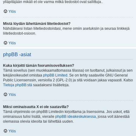
ylläpitäjään mikäli et ole varma mitkä tiedostot ovat sallittuja..
Ylös
Mistä löydän lähettämäni liitetiedostot?
Nähdäksesi listan liitetiedostoistasi, mene omiin asetuksiin ja seuraa linkkejä
liitetiedostot-osioon.
Ylös
phpBB -asiat
Kuka kirjoitti tämän foorumisovelluksen?
Tämä sovellus (sen muokkaamattomassa tilassa) on tuottanut, julkaissut ja sen
tekijänoikeudet omistaa
phpBB Limited
. Se on tehty saataville GNU General
Public Licensenssin, versiolla 2 (GPL-2.0) ja sitä voidaan jakaa vapaasti. Katso
Tietoja phpBB:stä
saadaksesi lisätietoja.
Ylös
Miksi ominaisuutta X ei ole saatavilla?
Tämä ohjelmisto on phpBB Limitedin kirjoittama ja lisensoima. Jos uskot, että
ominaisuus tulisi lisätä, vieraile
phpBB ideakeskuksessa
, jossa voit äänestää
olemassa olevia ideoita tai lähettää uuden.
Ylös