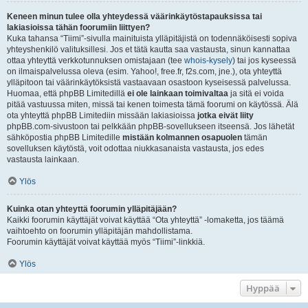
Keneen minun tulee olla yhteydessä väärinkäytöstapauksissa tai
lakiasioissa tähän foorumiin liittyen?
Kuka tahansa “Tiimi”-sivulla mainituista ylläpitäjistä on todennäköisesti sopiva
yhteyshenkilö valituksillesi. Jos et tätä kautta saa vastausta, sinun kannattaa
ottaa yhteyttä verkkotunnuksen omistajaan (tee
whois-kysely
) tai jos kyseessä
on ilmaispalvelussa oleva (esim. Yahoo!, free.fr, f2s.com, jne.), ota yhteyttä
ylläpitoon tai väärinkäytöksistä vastaavaan osastoon kyseisessä palvelussa.
Huomaa, että phpBB Limitedillä
ei ole lainkaan toimivaltaa
ja sitä ei voida
pitää vastuussa miten, missä tai kenen toimesta tämä foorumi on käytössä. Älä
ota yhteyttä phpBB Limitediin missään lakiasioissa
jotka eivät liity
phpBB.com-sivustoon tai pelkkään phpBB-sovellukseen itseensä. Jos lähetät
sähköpostia phpBB Limitedille
mistään kolmannen osapuolen
tämän
sovelluksen käytöstä, voit odottaa niukkasanaista vastausta, jos edes
vastausta lainkaan.
Ylös
Kuinka otan yhteyttä foorumin ylläpitäjään?
Kaikki foorumin käyttäjät voivat käyttää “Ota yhteyttä” -lomaketta, jos täämä
vaihtoehto on foorumin ylläpitäjän mahdollistama.
Foorumin käyttäjät voivat käyttää myös “Tiimi”-linkkiä.
Ylös
Hyppää