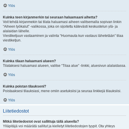
Ylös
Kuinka teen kirjanmerkin tai seuraan haluamaani aihetta?
Voit tehdä kirjanmekin tai tilata haluamasi aiheen valitsemalla sopivan linkin
“Aiheen työkalut” -valikossa, joka on sijoitettu kätevästi keskustelun ylä- ja
alalaidan lähelle.
Viestiketjuun vastaaminen ja valinta “Huomauta kun vastaus lähetetään” tilaa
viestiketjun.
Ylös
Kuinka tilaan haluamani alueen?
Tilataksesi haluamasi alueen, valitse “Tilaa alue” -linkki, aluesivun alalaidassa.
Ylös
Kuinka poistan tilaukseni?
Poistaaksesi tilauksiasi, mene omiin asetuksiisi ja seuraa linkkejä tilauksiisi.
Ylös
Liitetiedostot
Mitkä liitetiedostot ovat sallittuja tällä alueella?
Ylläpitäjä voi määrätä sallitut ja kielletyt liitetiedostojen tyypit. Ota yhteys