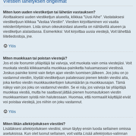
Viestien lähetyksen ongelmat
Miten luon uuden viestiketjun tai lähetän vastauksen?
Aloittaaksesi uuden viestiketjun alueella, klikkaa "Uusi Aihe". Vastataksesi
viestiketjuun klikkaa "Vastaa Viestiin". Viestien kirjoittaminen voi vaatia
rekisteröitymisen. Lista sinun oikeuksistasi alueella on nähtävillä alueen ja
viestiketjun alalaidassa. Esimerkiksi: Voit kirjoittaa uusia viestejä, Voit lähettää
liitetiedostoja, jne.
Ylös
Miten muokkaan tai poistan viestejä?
Jos et ole foorumin ylläpitäjä tai valvoja, voit muokata vain omia viestejäsi. Voit
muokata viestiä klikkaamalla muokkaa-painiketta haluamassasi viestissä.
Joskus painike toimii vain tietyn ajan viestin luomisen jälkeen. Jos joku on jo
vastannut viestiin, löydät viestiketjuun palatessasi pienen tekstin viestisi alla,
joka kertoo viestin muokkauskertojen lukumäärän ja muokkausajan. Tämä
näkyy vain jos joku on vastannut viestiin. Se ei näy, jos valvoja tai ylläpitäjä
muokkaa viestiä, mutta he saattavat jättää pienen huomautuksen viestin
muokkaamisen syistä niin halutessaan. Huomaa, että normaalit käyttäjät eivät
voi poistaa viestejä, jos niihin on joku vastannut.
Ylös
Miten liitän allekirjoituksen viestiini?
Lisätäksesi allekirjoituksen viestiisi, sinun täytyy ensin luoda sellainen omissa
asetuksissa. Kun olet luonut sellaisen, voit valita
Lisää allekirjoitus
-valinnan