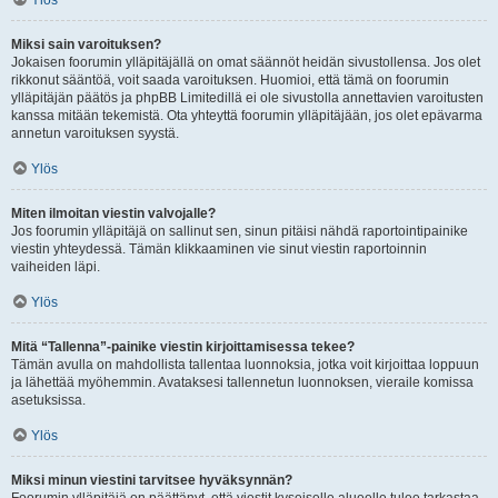
Ylös
Miksi sain varoituksen?
Jokaisen foorumin ylläpitäjällä on omat säännöt heidän sivustollensa. Jos olet
rikkonut sääntöä, voit saada varoituksen. Huomioi, että tämä on foorumin
ylläpitäjän päätös ja phpBB Limitedillä ei ole sivustolla annettavien varoitusten
kanssa mitään tekemistä. Ota yhteyttä foorumin ylläpitäjään, jos olet epävarma
annetun varoituksen syystä.
Ylös
Miten ilmoitan viestin valvojalle?
Jos foorumin ylläpitäjä on sallinut sen, sinun pitäisi nähdä raportointipainike
viestin yhteydessä. Tämän klikkaaminen vie sinut viestin raportoinnin
vaiheiden läpi.
Ylös
Mitä “Tallenna”-painike viestin kirjoittamisessa tekee?
Tämän avulla on mahdollista tallentaa luonnoksia, jotka voit kirjoittaa loppuun
ja lähettää myöhemmin. Avataksesi tallennetun luonnoksen, vieraile komissa
asetuksissa.
Ylös
Miksi minun viestini tarvitsee hyväksynnän?