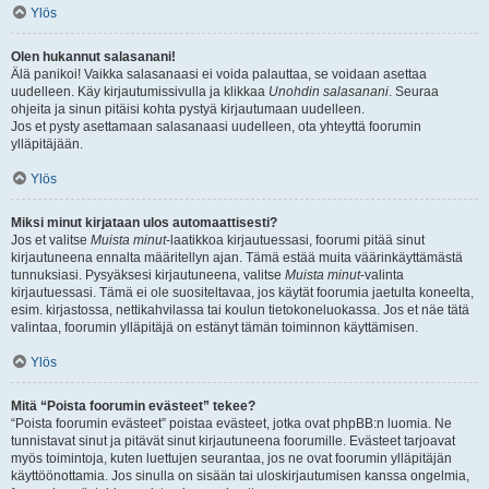
Ylös
Olen hukannut salasanani!
Älä panikoi! Vaikka salasanaasi ei voida palauttaa, se voidaan asettaa
uudelleen. Käy kirjautumissivulla ja klikkaa
Unohdin salasanani
. Seuraa
ohjeita ja sinun pitäisi kohta pystyä kirjautumaan uudelleen.
Jos et pysty asettamaan salasanaasi uudelleen, ota yhteyttä foorumin
ylläpitäjään.
Ylös
Miksi minut kirjataan ulos automaattisesti?
Jos et valitse
Muista minut
-laatikkoa kirjautuessasi, foorumi pitää sinut
kirjautuneena ennalta määritellyn ajan. Tämä estää muita väärinkäyttämästä
tunnuksiasi. Pysyäksesi kirjautuneena, valitse
Muista minut
-valinta
kirjautuessasi. Tämä ei ole suositeltavaa, jos käytät foorumia jaetulta koneelta,
esim. kirjastossa, nettikahvilassa tai koulun tietokoneluokassa. Jos et näe tätä
valintaa, foorumin ylläpitäjä on estänyt tämän toiminnon käyttämisen.
Ylös
Mitä “Poista foorumin evästeet” tekee?
“Poista foorumin evästeet” poistaa evästeet, jotka ovat phpBB:n luomia. Ne
tunnistavat sinut ja pitävät sinut kirjautuneena foorumille. Evästeet tarjoavat
myös toimintoja, kuten luettujen seurantaa, jos ne ovat foorumin ylläpitäjän
käyttöönottamia. Jos sinulla on sisään tai uloskirjautumisen kanssa ongelmia,