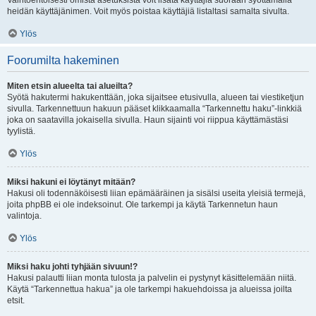
Vaihtoehtoisesti omista asetuksista voit lisätä käyttäjiä suoraan syöttämällä
heidän käyttäjänimen. Voit myös poistaa käyttäjiä listaltasi samalta sivulta.
Ylös
Foorumilta hakeminen
Miten etsin alueelta tai alueilta?
Syötä hakutermi hakukenttään, joka sijaitsee etusivulla, alueen tai viestiketjun
sivulla. Tarkennettuun hakuun pääset klikkaamalla “Tarkennettu haku”-linkkiä
joka on saatavilla jokaisella sivulla. Haun sijainti voi riippua käyttämästäsi
tyylistä.
Ylös
Miksi hakuni ei löytänyt mitään?
Hakusi oli todennäköisesti liian epämääräinen ja sisälsi useita yleisiä termejä,
joita phpBB ei ole indeksoinut. Ole tarkempi ja käytä Tarkennetun haun
valintoja.
Ylös
Miksi haku johti tyhjään sivuun!?
Hakusi palautti liian monta tulosta ja palvelin ei pystynyt käsittelemään niitä.
Käytä “Tarkennettua hakua” ja ole tarkempi hakuehdoissa ja alueissa joilta
etsit.