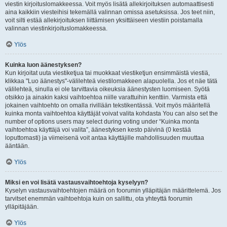
viestin kirjoituslomakkeessa. Voit myös lisätä allekirjoituksen automaattisesti
aina kaikkiin viesteihisi tekemällä valinnan omissa asetuksissa. Jos teet niin,
voit silti estää allekirjoituksen liittämisen yksittäiseen viestiin poistamalla
valinnan viestinkirjoituslomakkeessa.
Ylös
Kuinka luon äänestyksen?
Kun kirjoitat uuta viestiketjua tai muokkaat viestiketjun ensimmäistä viestiä,
klikkaa "Luo äänestys"-välilehteä viestilomakkeen alapuolella. Jos et näe tätä
välilehteä, sinulla ei ole tarvittavia oikeuksia äänestysten luomiseen. Syötä
otsikko ja ainakin kaksi vaihtoehtoa niille varattuihin kenttiin. Varmista että
jokainen vaihtoehto on omalla rivillään tekstikentässä. Voit myös määritellä
kuinka monta vaihtoehtoa käyttäjät voivat valita kohdasta You can also set the
number of options users may select during voting under “Kuinka monta
vaihtoehtoa käyttäjä voi valita”, äänestyksen kesto päivinä (0 kestää
loputtomasti) ja viimeisenä voit antaa käyttäjille mahdollisuuden muuttaa
ääntään.
Ylös
Miksi en voi lisätä vastausvaihtoehtoja kyselyyn?
Kyselyn vastausvaihtoehtojen määrä on foorumin ylläpitäjän määrittelemä. Jos
tarvitset enemmän vaihtoehtoja kuin on sallittu, ota yhteyttä foorumin
ylläpitäjään.
Ylös