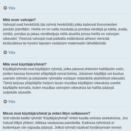
Ylös
Mitä ovatr valvojat?
Valvojat ovat henkilöitä (tai ryhmä henkilöitä) jotka katsovat foorumeiden
perään päivittäin. Heillä on on valta muokata ja poistaa viestejä ja lukita, avata,
siirtää, poistaa ja jakaa viestiketjuja niillä alueilla joissa heillä on valvojan
oikeudet. Yleensä valvojat ovat paikalla estämässä aiheen vierestä
keskustelua tai hyvien tapojen vastaisen materiaalin lähettämistä.
Ylös
Mitä ovat käyttäjäryhmät?
Käyttäjäryhmät ovat käyttäjien ryhmiä, jotka jakavat yhteisön hallittaviin osiin,
joiden kanssa foorumin ylläpitäjät voivat toimia. Jokainen käyttäjä voi kuulua
useisiin ryhmiin ja jokaiselle ryhmälle voidaan määritellä yksilölliset oikeudet.
Tämä tarjoaa ylläpitäjille helpon tavan muuttaa käyttäjien oikeuksia useille
käyttäjille kerralla, kuten muuttaa valvojien oikeuksia tai hallita pääsyä
suljetulle alueelle.
Ylös
Missä ovat käyttäjäryhmät ja miten liityn sellaiseen?
Voit nähdä kaikki ryhmät “Käyttäjäryhmät”-linkin kautta omissa asetuksissa. Jos
haluat liittyä yhteen, klikkaa vastaavaa painiketta. Kaikissa ryhmissä ei
kuitenkaan ole vapaata pääsyä. Jotkut ryhmät vaativat hyväksynnän ennen