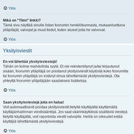
Ylös
Mikä on “Tiimi” linkki?
Tämä sivu näyttää sinulle listan foorumin henkilökunnasta, mukaanluettuna
ylläpitäjät, valvojat ja muut tiedot, kuten alueet joita he valvovat.
Ylös
Yksityisviestit
En voi lähettää yksityisviestejä!
Tähän on kolme mahdollista syytä. Et ole rekisteröitynyt ja/tai kirjautunut
sisään, foorumin ylläpitäjä on poistanut yksityisviestit käytöstä koko foorumilta
tai foorumin ylläpitäjä on estänyt sinua lähettämästä yksityisviestejä. Ota
yhteyttä foorumin ylläpitäjään saadaksesi lisätietoja.
Ylös
Saan yksityisviestejä joita en halua!
Voit automaattisesti poistaa yksityisviestit tietyltä käyttäjältä käyttämällä
käyttäjänhallinnan viestisääntöjä. Jos saat väärinkäytöksiä sisältäviä viestejä
tietyltä käyttäjältä, voit raportoida viestit valvojille. Heillä on oikeudet estää
käyttäjiä lähettämästä yksityisviestejä.
Ylös