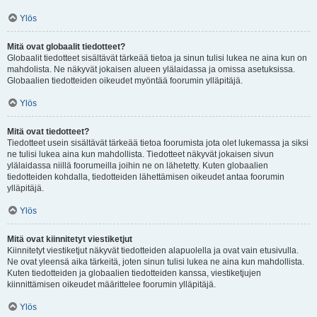
Ylös
Mitä ovat globaalit tiedotteet?
Globaalit tiedotteet sisältävät tärkeää tietoa ja sinun tulisi lukea ne aina kun on
mahdolista. Ne näkyvät jokaisen alueen ylälaidassa ja omissa asetuksissa.
Globaalien tiedotteiden oikeudet myöntää foorumin ylläpitäjä.
Ylös
Mitä ovat tiedotteet?
Tiedotteet usein sisältävät tärkeää tietoa foorumista jota olet lukemassa ja siksi
ne tulisi lukea aina kun mahdollista. Tiedotteet näkyvät jokaisen sivun
ylälaidassa niillä foorumeilla joihin ne on lähetetty. Kuten globaalien
tiedotteiden kohdalla, tiedotteiden lähettämisen oikeudet antaa foorumin
ylläpitäjä.
Ylös
Mitä ovat kiinnitetyt viestiketjut
Kiinnitetyt viestiketjut näkyvät tiedotteiden alapuolella ja ovat vain etusivulla.
Ne ovat yleensä aika tärkeitä, joten sinun tulisi lukea ne aina kun mahdollista.
Kuten tiedotteiden ja globaalien tiedotteiden kanssa, viestiketjujen
kiinnittämisen oikeudet määrittelee foorumin ylläpitäjä.
Ylös