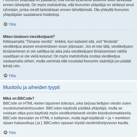
Foorumin ylläpitäjä on päättänyt, että viestit kyseiselle alueelle tulee tarkastaa
ennen lähetystä. On myös mahdollista, että foorumin ylläpitäjä on siirtänyt sinut
ryhmään, jonka viestit tarkistetaan ennen lähettämistä. Ota yhteyttä foorumin
ylläpitäjään saadaksesi lisätietoja.
Ylös
Miten tönäisen viestiketjuani?
Klikkaamalla “Tönaise viestiä” -linkkiä, kun katselet sitä, voit “tönäistä”
viestiketjua alueen ensimmäisen sivun yläosaan. Jos et näe tätä, viestiketjujen
tönäiseminen ei ole sallittua tai aika joka viestiketjujen tönäisemisen välillä
vaaditaan ei ole vielä kulunut. On myös mahdollista nostaa viestiketjua
vastaamalla siihen, mutta varmista että noudatat foorumin sääntöjä jos päätät
tehdä niin.
Ylös
Muotoilu ja aiheiden tyypit
Mikä on BBCode?
BBCode on HTML-kielen tapainen toteutus, joka tarjoaa tiettyjen viestin osien
muotoilumahdollisuuden. BBCoden käytöstä päättää ylläpitäjä, mutta se
voidaan ottaa pois käytöstä myös viestikohtaisesti viestin kirjoituslomakkeella.
BBCode itsessään on HTML:n kaltainen, mutta tagit käyttävät < ja > merkkien
sijaan hakasulkuja [ ja ]. BBCoden oppaan löydät viestinlähetyssivun kautta.
Ylös