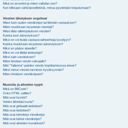
Mikä on arvonimi ja miten vaihdan sen?
Kun klikkaan sähköpostilinkkiä, minua pyydetään kirjautumaan?
Viestien lähetyksen ongelmat
Miten luon uuden viestiketjun tai lähetän vastauksen?
Miten muokkaan tai poistan viestejä?
Miten liitän allekirjoituksen viestiini?
Kuinka luon äänestyksen?
Miksi en voi lisätä vastausvaihtoehtoja kyselyyn?
Kuinka muokkaan tai poistan äänestyksen?
Miksi en pääse alueelle?
Miksi en voi liittää tiedostoja?
Miksi sain varoituksen?
Miten ilmoitan viestin valvojalle?
Mitä “Tallenna”-painike viestin kirjoittamisessa tekee?
Miksi minun viestini tarvitsee hyväksynnän?
Miten tönäisen viestiketjuani?
Muotoilu ja aiheiden tyypit
Mikä on BBCode?
Onko HTML sallittu?
Mitä ovat hymiöt?
Voinko lähettää kuvia?
Mitä ovat globaalit tiedotteet?
Mitä ovat tiedotteet?
Mitä ovat kiinnitetyt viestiketjut
Mitä ovat lukitut viestiketjut?
Mitä ovat aiheiden kuvakkeet?