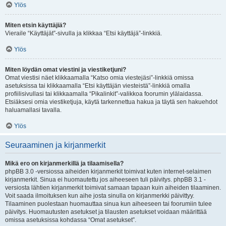
Ylös
Miten etsin käyttäjiä?
Vieraile “Käyttäjät”-sivulla ja klikkaa “Etsi käyttäjä”-linkkiä.
Ylös
Miten löydän omat viestini ja viestiketjuni?
Omat viestisi näet klikkaamalla “Katso omia viestejäsi”-linkkiä omissa
asetuksissa tai klikkaamalla “Etsi käyttäjän viesteistä”-linkkiä omalla
profiilisivullasi tai klikkaamalla “Pikalinkit”-valikkoa foorumin ylälaidassa.
Etsiäksesi omia viestiketjuja, käytä tarkennettua hakua ja täytä sen hakuehdot
haluamallasi tavalla.
Ylös
Seuraaminen ja kirjanmerkit
Mikä ero on kirjanmerkillä ja tilaamisella?
phpBB 3.0 -versiossa aiheiden kirjanmerkit toimivat kuten internet-selaimen
kirjanmerkit. Sinua ei huomautettu jos aiheeseen tuli päivitys. phpBB 3.1 -
versiosta lähtien kirjanmerkit toimivat samaan tapaan kuin aiheiden tilaaminen.
Voit saada ilmoituksen kun aihe josta sinulla on kirjanmerkki päivittyy.
Tilaaminen puolestaan huomauttaa sinua kun aiheeseen tai foorumiin tulee
päivitys. Huomautusten asetukset ja tilausten asetukset voidaan määrittää
omissa asetuksissa kohdassa “Omat asetukset”.