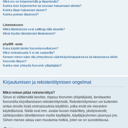
Mikä ero on kirjanmerkillä ja tilaamisella?
Kuinka teen kirjanmerkin tai seuraan haluamaani aihetta?
Kuinka tilaan haluamani alueen?
Kuinka poistan tilaukseni?
Liitetiedostot
Mitkä liitetiedostot ovat sallittuja tällä alueella?
Mistä löydän lähettämäni liitetiedostot?
phpBB -asiat
Kuka kirjoitti tämän foorumisovelluksen?
Miksi ominaisuutta X ei ole saatavilla?
Keneen minun tulee olla yhteydessä väärinkäytöstapauksissa tai lakiasioissa tähän
foorumiin liittyen?
Kuinka otan yhteyttä foorumin ylläpitäjään?
Kirjautumisen ja rekisteröitymisen ongelmat
Miksi minun pitää rekisteröityä?
Sinun ei välttämättä tarvitse, riippuu foorumin ylläpitäjästä, tarvitaanko
foorumilla kirjoittamiseen rekisteröitymistä. Rekisteröityminen voi kuitenkin
antaa sinulle lisää ominaisuuksia käyttöön, jotka eivät ole vieraiden
käytettävissä. Näitä ovat mm. avatar-kuvan määrittely, yksityisviestit,
sähköpostien lähettäminen muille käyttäjille, käyttäjäryhmien jäsenyys jne.
Siihen menee aikaa vain muutamia hetkiä, joten se on suositeltavaa.