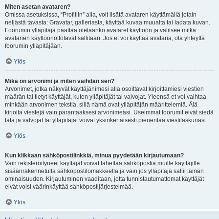
Miten asetan avataren?
Omissa asetuksissa, “Profiilin” alla, voit lisätä avataren käyttämällä jotain
neljästä tavasta: Gravatar, galleriasta, käyttää kuvaa muualta tai ladata kuvan.
Foorumin ylläpitäjä päättää otetaanko avataret käyttöön ja valitsee mitkä
avatarien käyttöönottotavat sallitaan. Jos et voi käyttää avataria, ota yhteyttä
foorumin ylläpitäjään.
Ylös
Mikä on arvonimi ja miten vaihdan sen?
Arvonimet, jotka näkyvät käyttäjänimesi alla osoittavat kirjoittamiesi viestien
määrän tai tietyt käyttäjät, kuten ylläpitäjät tai valvojat. Yleensä et voi vaihtaa
minkään arvonimen tekstiä, sillä nämä ovat ylläpitäjän määrittelemiä. Älä
kirjoita viestejä vain parantaaksesi arvonimeäsi. Useimmat foorumit eivät siedä
tätä ja valvojat tai ylläpitäjät voivat yksinkertaisesti pienentää viestilaskuriasi.
Ylös
Kun klikkaan sähköpostilinkkiä, minua pyydetään kirjautumaan?
Vain rekisteröityneet käyttäjät voivat lähettää sähköpostia muille käyttäjille
sisäänrakennetulla sähköpostilomakkeella ja vain jos ylläpitäjä sallii tämän
ominaisuuden. Kirjautuminen vaaditaan, jotta tunnistautumattomat käyttäjät
eivät voisi väärinkäyttää sähköpostijärjestelmää.
Ylös