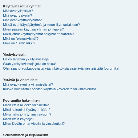
Käyttäjätasot ja ryhmät
Mitä ovat ylläpitäjät?
Mitä ovatr valvojat?
Mitä ovat käyttäjäryhmät?
Missä ovat käyttäjäryhmät ja miten liityn sellaiseen?
Miten pääsen käyttäjäryhmän johtajaksi?
Miksi jotkut käyttäjäryhmät näkyvät eri väreillä?
Mikä on “oletusryhmä”?
Mikä on “Tiimi” linkki?
Yksityisviestit
En voi lähettää yksityisviestejä!
Saan yksityisviestejä joita en halua!
Olen saanut roskapostia tai väärinkäytöksiä sisältäviä viestejä tältä foorumilta!
Ystävät ja vihamiehet
Mitä ovat kaveri ja vihamieslistat?
Kuinka voin lisätä / poistaa käyttäjiä kavereista tai vihamiehistä
Foorumilta hakeminen
Miten etsin alueelta tai alueilta?
Miksi hakuni ei löytänyt mitään?
Miksi haku johti tyhjään sivuun!?
Miten etsin käyttäjiä?
Miten löydän omat viestini ja viestiketjuni?
Seuraaminen ja kirjanmerkit