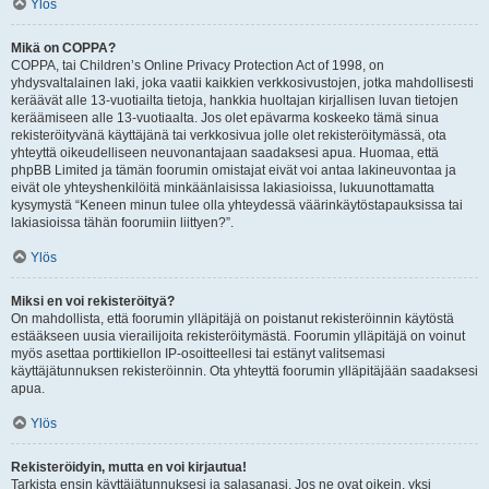
Ylös
Mikä on COPPA?
COPPA, tai Children’s Online Privacy Protection Act of 1998, on
yhdysvaltalainen laki, joka vaatii kaikkien verkkosivustojen, jotka mahdollisesti
keräävät alle 13-vuotiailta tietoja, hankkia huoltajan kirjallisen luvan tietojen
keräämiseen alle 13-vuotiaalta. Jos olet epävarma koskeeko tämä sinua
rekisteröityvänä käyttäjänä tai verkkosivua jolle olet rekisteröitymässä, ota
yhteyttä oikeudelliseen neuvonantajaan saadaksesi apua. Huomaa, että
phpBB Limited ja tämän foorumin omistajat eivät voi antaa lakineuvontaa ja
eivät ole yhteyshenkilöitä minkäänlaisissa lakiasioissa, lukuunottamatta
kysymystä “Keneen minun tulee olla yhteydessä väärinkäytöstapauksissa tai
lakiasioissa tähän foorumiin liittyen?”.
Ylös
Miksi en voi rekisteröityä?
On mahdollista, että foorumin ylläpitäjä on poistanut rekisteröinnin käytöstä
estääkseen uusia vierailijoita rekisteröitymästä. Foorumin ylläpitäjä on voinut
myös asettaa porttikiellon IP-osoitteellesi tai estänyt valitsemasi
käyttäjätunnuksen rekisteröinnin. Ota yhteyttä foorumin ylläpitäjään saadaksesi
apua.
Ylös
Rekisteröidyin, mutta en voi kirjautua!
Tarkista ensin käyttäjätunnuksesi ja salasanasi. Jos ne ovat oikein, yksi