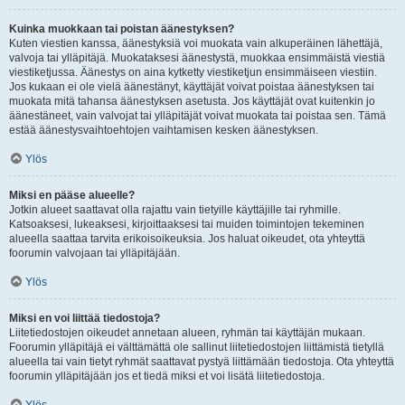
Kuinka muokkaan tai poistan äänestyksen?
Kuten viestien kanssa, äänestyksiä voi muokata vain alkuperäinen lähettäjä,
valvoja tai ylläpitäjä. Muokataksesi äänestystä, muokkaa ensimmäistä viestiä
viestiketjussa. Äänestys on aina kytketty viestiketjun ensimmäiseen viestiin.
Jos kukaan ei ole vielä äänestänyt, käyttäjät voivat poistaa äänestyksen tai
muokata mitä tahansa äänestyksen asetusta. Jos käyttäjät ovat kuitenkin jo
äänestäneet, vain valvojat tai ylläpitäjät voivat muokata tai poistaa sen. Tämä
estää äänestysvaihtoehtojen vaihtamisen kesken äänestyksen.
Ylös
Miksi en pääse alueelle?
Jotkin alueet saattavat olla rajattu vain tietyille käyttäjille tai ryhmille.
Katsoaksesi, lukeaksesi, kirjoittaaksesi tai muiden toimintojen tekeminen
alueella saattaa tarvita erikoisoikeuksia. Jos haluat oikeudet, ota yhteyttä
foorumin valvojaan tai ylläpitäjään.
Ylös
Miksi en voi liittää tiedostoja?
Liitetiedostojen oikeudet annetaan alueen, ryhmän tai käyttäjän mukaan.
Foorumin ylläpitäjä ei välttämättä ole sallinut liitetiedostojen liittämistä tietyllä
alueella tai vain tietyt ryhmät saattavat pystyä liittämään tiedostoja. Ota yhteyttä
foorumin ylläpitäjään jos et tiedä miksi et voi lisätä liitetiedostoja.