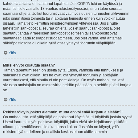
kahdesta asiasta on saattanut tapahtua. Jos COPPA-tuki on käytössä ja
määrittelit olevasi alle 13-vuotias rekisteröityessäsi, sinun tulee seurata
saamiasi ohjeita. Jotkut foorumit vaativat myös uusien tunnusten aktivoinnin
joko sinun itsesi toimesta tai ylläpitäjän toimesta ennen kuin voit kirjautua
sisään. Tämä tieto kerrottiin rekisteröitymisen yhteydessä. Jos sinulle
lähetettiin sähköpostia, seuraa ohjeita. Jos et saanut sähköpostia, olet
saattanut antaa virheellisen sähköpostiosoitteen tai sähköpostit ovat
saattaneet jäädä roskapostisuodattimeen. Jos olet varma, että antamasi
sähköpostiosoite oli oikein, yritä ottaa yhteyttä foorumin ylläpitäjään.
Ylös
Miksi en voi kirjautua sisään?
Tämän tapahtumiseen on useita syitä. Ensin, varmista että tunnuksesi ja
salasanasi ovat oikein. Jos ne ovat, ota yhteyttä foorumin ylläpitäjään
varmistaaksesi, että sinulla ei ole porttikieltoja. On myös mahdollista, että
sivuston omistajalla on asetusvirhe heidän päässään ja heidän pitäisi korjata
se.
Ylös
Rekisteröidyin joskus aiemmin, mutta en voi enää kirjautua sisään?!
On mahdollista, että ylläpitäjä on poistanut käyttäjätilisi käytöstä jostain syystä.
Useat foorumit myös poistavat käyttäjiä, jotka eivät ole kirjoittaneet pitkään
aikaan pienentääkseen tietokantansa kokoa. Jos näin on käynyt, yritä
rekisteröityä uudelleen ja osallistu keskusteluun aktiivisemmin.