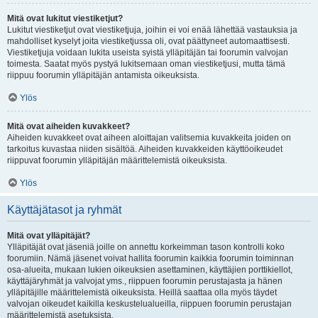
Mitä ovat lukitut viestiketjut?
Lukitut viestiketjut ovat viestiketjuja, joihin ei voi enää lähettää vastauksia ja
mahdolliset kyselyt joita viestiketjussa oli, ovat päättyneet automaattisesti.
Viestiketjuja voidaan lukita useista syistä ylläpitäjän tai foorumin valvojan
toimesta. Saatat myös pystyä lukitsemaan oman viestiketjusi, mutta tämä
riippuu foorumin ylläpitäjän antamista oikeuksista.
Ylös
Mitä ovat aiheiden kuvakkeet?
Aiheiden kuvakkeet ovat aiheen aloittajan valitsemia kuvakkeita joiden on
tarkoitus kuvastaa niiden sisältöä. Aiheiden kuvakkeiden käyttöoikeudet
riippuvat foorumin ylläpitäjän määrittelemistä oikeuksista.
Ylös
Käyttäjätasot ja ryhmät
Mitä ovat ylläpitäjät?
Ylläpitäjät ovat jäseniä joille on annettu korkeimman tason kontrolli koko
foorumiin. Nämä jäsenet voivat hallita foorumin kaikkia foorumin toiminnan
osa-alueita, mukaan lukien oikeuksien asettaminen, käyttäjien porttikiellot,
käyttäjäryhmät ja valvojat yms., riippuen foorumin perustajasta ja hänen
ylläpitäjille määrittelemistä oikeuksista. Heillä saattaa olla myös täydet
valvojan oikeudet kaikilla keskustelualueilla, riippuen foorumin perustajan
määrittelemistä asetuksista.