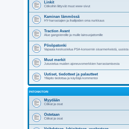
Linkit
Citikoihin liittyvät muut www-sivut
Kaminan lämmössä
HY-harrastajien ja ihailijoiden oma nurkkaus
Traction Avant
Alue gangstereille ja muille lainsuojattomille
Pösöpatonki
Vapaata keskustelua PSA-konsernin sisarmerkeistä, uusista 
Muut merkit
Jutustelua muiden ajoneuvomerkkien harrastamisesta
Uutiset, tiedotteet ja palautteet
Ylläpito tiedottaa ja käyttäjä kommentoi
PATONKITORI
Myydään
Citikat ja osat
Ostetaan
Citikat ja osat
Vaihdetaan, lahjoitetaan, vuokrataan