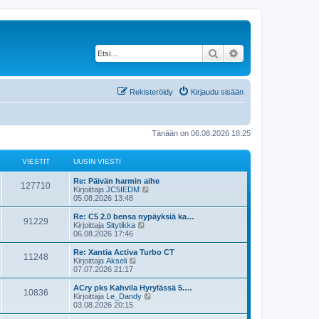
Etsi
Tarkennettu haku
Rekisteröidy
Kirjaudu sisään
Tänään on 06.08.2026 18:25
VIESTIT
UUSIN VIESTI
U
Re: Päivän harmin aihe
V
127710
u
N
Kirjoittaja
JC5IEDM
s
ä
05.08.2026 13:48
i
i
y
n
t
U
Re: C5 2.0 bensa nypäyksiä ka…
V
91229
e
v
ä
u
N
Kirjoittaja
Sitytikka
i
u
s
ä
06.08.2026 17:46
i
s
e
u
i
y
s
s
n
t
U
Re: Xantia Activa Turbo CT
V
11248
e
t
i
t
v
ä
u
N
Kirjoittaja
Akseli
i
n
i
u
s
ä
07.07.2026 21:17
i
v
s
e
u
i
i
y
i
s
s
n
t
U
ACry pks Kahvila Hyrylässä 5.…
V
e
10836
e
t
i
t
v
ä
t
u
N
Kirjoittaja
Le_Dandy
s
i
n
i
u
s
ä
03.08.2026 20:15
t
i
v
s
e
u
i
i
y
i
i