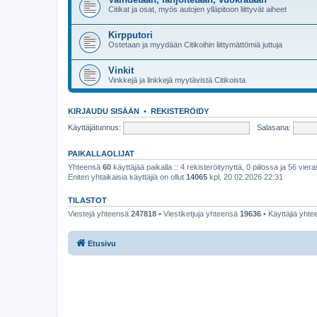
Citikat ja osat, myös autojen ylläpitoon liittyvät aiheet
Kirpputori
Ostetaan ja myydään Citikoihin liittymättömiä juttuja
Vinkit
Vinkkejä ja linkkejä myytävistä Citikoista
KIRJAUDU SISÄÄN
•
REKISTERÖIDY
Käyttäjätunnus:
Salasana:
PAIKALLAOLIJAT
Yhteensä
60
käyttäjää paikalla :: 4 rekisteröitynyttä, 0 piilossa ja 56 viera
Eniten yhtaikaisia käyttäjiä on ollut
14065
kpl, 20.02.2026 22:31
TILASTOT
Viestejä yhteensä
247818
• Viestiketjuja yhteensä
19636
• Käyttäjiä yht
Etusivu