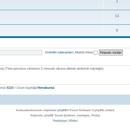
A
1
h
e
i
e
t
A
13
h
e
i
e
t
A
0
h
e
i
e
t
h
e
Unohdin salasanani
|
Muista minut
e
t
e
t
sta (Tieto perustuu viimeisen 2 minuutin aikana olleisiin aktiivisiin käyttäjiin)
eensä
9225
• Uusin käyttäjä
Herrakunta
Keskustelufoorumin ohjelmisto
phpBB
® Forum Software © phpBB Limited
Käännös: phpBB Suomi (lurttinen, harritapio, Pettis)
Yksityisyys
|
Ehdot