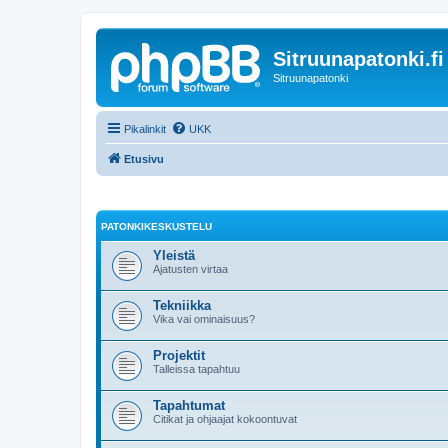
Sitruunapatonki.fi
Sitruunapatonki
Pikalinkit
UKK
Etusivu
PATONKIKESKUSTELU
Yleistä
Ajatusten virtaa
Tekniikka
Vika vai ominaisuus?
Projektit
Talleissa tapahtuu
Tapahtumat
Citikat ja ohjaajat kokoontuvat