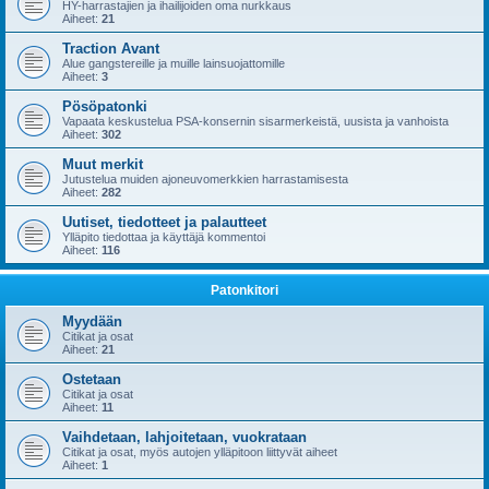
HY-harrastajien ja ihailijoiden oma nurkkaus
Aiheet:
21
Traction Avant
Alue gangstereille ja muille lainsuojattomille
Aiheet:
3
Pösöpatonki
Vapaata keskustelua PSA-konsernin sisarmerkeistä, uusista ja vanhoista
Aiheet:
302
Muut merkit
Jutustelua muiden ajoneuvomerkkien harrastamisesta
Aiheet:
282
Uutiset, tiedotteet ja palautteet
Ylläpito tiedottaa ja käyttäjä kommentoi
Aiheet:
116
Patonkitori
Myydään
Citikat ja osat
Aiheet:
21
Ostetaan
Citikat ja osat
Aiheet:
11
Vaihdetaan, lahjoitetaan, vuokrataan
Citikat ja osat, myös autojen ylläpitoon liittyvät aiheet
Aiheet:
1