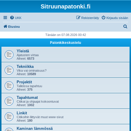
Sitruunapatonki.fi
UKK
Rekisteröidy
Kirjaudu sisään
E
Etusivu
t
Tänään on 07.08.2026 00:42
s
Patonkikeskustelu
i
Yleistä
Ajatusten virtaa
Aiheet:
6573
Tekniikka
Vika vai ominaisuus?
Aiheet:
10589
Projektit
Talleissa tapahtuu
Aiheet:
375
Tapahtumat
Citikat ja ohjaajat kokoontuvat
Aiheet:
1002
Linkit
Citikoihin liittyvät muut www-sivut
Aiheet:
180
Kaminan lämmössä