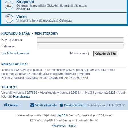
Kirpputori
Ostetaan ja myydään Citikoihin liittymättömiä juttuja
Aiheet:
13
Vinkit
Vinkkejä ja linkkejä myytävistä Citikoista
KIRJAUDU SISÄÄN
•
REKISTERÖIDY
Käyttäjätunnus:
Salasana:
Unohdin salasanani
Muista minut
PAIKALLAOLIJAT
Yhteensä
42
käyttäjää paikalla :: 3 rekisteröitynyttä, 0 piilossa ja 39 vierasta (Tieto
perustuu viimeisen 2 minuutin aikana olleisiin aktiivisiin käyttäjiin)
Eniten yhtaikaisia käyttäjiä on ollut
14065
kpl, 20.02.2026 22:31
TILASTOT
Viestejä yhteensä
247819
• Viestiketjuja yhteensä
19636
• Käyttäjiä yhteensä
9225
• Uusin
käyttäjä
Herrakunta
Etusivu
Viesti Ylläpidolle
Poista evästeet
Kaikki ajat ovat
UTC+03:00
Keskustelufoorumin ohjelmisto
phpBB
® Forum Software © phpBB Limited
Käännös: phpBB Suomi (lurttinen, harritapio, Pettis)
Yksityisyys
|
Ehdot