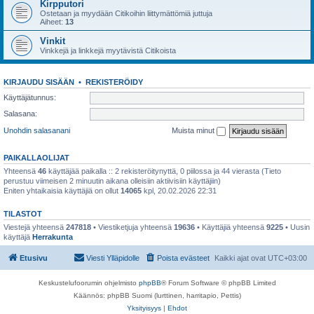
Kirpputori
Ostetaan ja myydään Citikoihin liittymättömiä juttuja
Aiheet:
13
Vinkit
Vinkkejä ja linkkejä myytävistä Citikoista
KIRJAUDU SISÄÄN
•
REKISTERÖIDY
Käyttäjätunnus:
Salasana:
Unohdin salasanani
Muista minut
PAIKALLAOLIJAT
Yhteensä
46
käyttäjää paikalla :: 2 rekisteröitynyttä, 0 piilossa ja 44 vierasta (Tieto
perustuu viimeisen 2 minuutin aikana olleisiin aktiivisiin käyttäjiin)
Eniten yhtaikaisia käyttäjiä on ollut
14065
kpl, 20.02.2026 22:31
TILASTOT
Viestejä yhteensä
247818
• Viestiketjuja yhteensä
19636
• Käyttäjiä yhteensä
9225
• Uusin
käyttäjä
Herrakunta
Etusivu
Viesti Ylläpidolle
Poista evästeet
Kaikki ajat ovat
UTC+03:00
Keskustelufoorumin ohjelmisto
phpBB
® Forum Software © phpBB Limited
Käännös: phpBB Suomi (lurttinen, harritapio, Pettis)
Yksityisyys
|
Ehdot