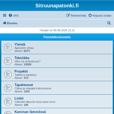
Sitruunapatonki.fi
UKK
Rekisteröidy
Kirjaudu sisään
E
Etusivu
t
Tänään on 06.08.2026 22:21
s
Patonkikeskustelu
i
Yleistä
Ajatusten virtaa
Aiheet:
6573
Tekniikka
Vika vai ominaisuus?
Aiheet:
10589
Projektit
Talleissa tapahtuu
Aiheet:
375
Tapahtumat
Citikat ja ohjaajat kokoontuvat
Aiheet:
1002
Linkit
Citikoihin liittyvät muut www-sivut
Aiheet:
180
Kaminan lämmössä