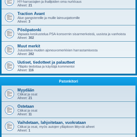
HY-harrastajien ja ihailijoiden oma nurkkaus
Aiheet:
21
Traction Avant
Alue gangstereille ja muille lainsuojattomille
Aiheet:
3
Pösöpatonki
Vapaata keskustelua PSA-konsernin sisarmerkeistä, uusista ja vanhoista
Aiheet:
302
Muut merkit
Jutustelua muiden ajoneuvomerkkien harrastamisesta
Aiheet:
282
Uutiset, tiedotteet ja palautteet
Ylläpito tiedottaa ja käyttäjä kommentoi
Aiheet:
116
Patonkitori
Myydään
Citikat ja osat
Aiheet:
21
Ostetaan
Citikat ja osat
Aiheet:
11
Vaihdetaan, lahjoitetaan, vuokrataan
Citikat ja osat, myös autojen ylläpitoon liittyvät aiheet
Aiheet:
1