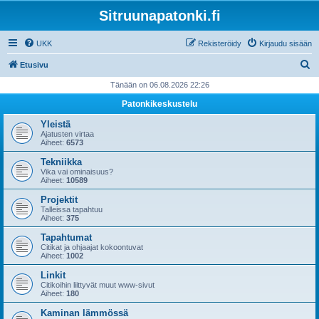
Sitruunapatonki.fi
UKK
Rekisteröidy
Kirjaudu sisään
E
Etusivu
t
Tänään on 06.08.2026 22:26
s
Patonkikeskustelu
i
Yleistä
Ajatusten virtaa
Aiheet:
6573
Tekniikka
Vika vai ominaisuus?
Aiheet:
10589
Projektit
Talleissa tapahtuu
Aiheet:
375
Tapahtumat
Citikat ja ohjaajat kokoontuvat
Aiheet:
1002
Linkit
Citikoihin liittyvät muut www-sivut
Aiheet:
180
Kaminan lämmössä