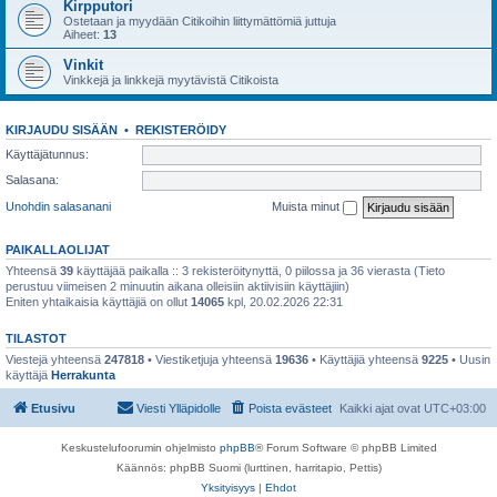
Kirpputori
Ostetaan ja myydään Citikoihin liittymättömiä juttuja
Aiheet:
13
Vinkit
Vinkkejä ja linkkejä myytävistä Citikoista
KIRJAUDU SISÄÄN
•
REKISTERÖIDY
Käyttäjätunnus:
Salasana:
Unohdin salasanani
Muista minut
PAIKALLAOLIJAT
Yhteensä
39
käyttäjää paikalla :: 3 rekisteröitynyttä, 0 piilossa ja 36 vierasta (Tieto
perustuu viimeisen 2 minuutin aikana olleisiin aktiivisiin käyttäjiin)
Eniten yhtaikaisia käyttäjiä on ollut
14065
kpl, 20.02.2026 22:31
TILASTOT
Viestejä yhteensä
247818
• Viestiketjuja yhteensä
19636
• Käyttäjiä yhteensä
9225
• Uusin
käyttäjä
Herrakunta
Etusivu
Viesti Ylläpidolle
Poista evästeet
Kaikki ajat ovat
UTC+03:00
Keskustelufoorumin ohjelmisto
phpBB
® Forum Software © phpBB Limited
Käännös: phpBB Suomi (lurttinen, harritapio, Pettis)
Yksityisyys
|
Ehdot