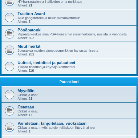
HY-harrastajien ja ihailijoiden oma nurkkaus
Aiheet:
21
Traction Avant
Alue gangstereille ja muille lainsuojattomille
Aiheet:
3
Pösöpatonki
Vapaata keskustelua PSA-konsernin sisarmerkeistä, uusista ja vanhoista
Aiheet:
302
Muut merkit
Jutustelua muiden ajoneuvomerkkien harrastamisesta
Aiheet:
282
Uutiset, tiedotteet ja palautteet
Ylläpito tiedottaa ja käyttäjä kommentoi
Aiheet:
116
Patonkitori
Myydään
Citikat ja osat
Aiheet:
21
Ostetaan
Citikat ja osat
Aiheet:
11
Vaihdetaan, lahjoitetaan, vuokrataan
Citikat ja osat, myös autojen ylläpitoon liittyvät aiheet
Aiheet:
1