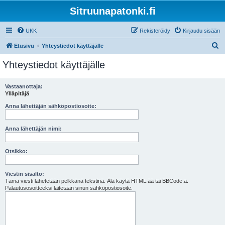
Sitruunapatonki.fi
UKK
Rekisteröidy
Kirjaudu sisään
E
Etusivu
Yhteystiedot käyttäjälle
t
Yhteystiedot käyttäjälle
s
i
Vastaanottaja:
Ylläpitäjä
Anna lähettäjän sähköpostiosoite:
Anna lähettäjän nimi:
Otsikko:
Viestin sisältö:
Tämä viesti lähetetään pelkkänä tekstinä. Älä käytä HTML:ää tai BBCode:a.
Palautusosoitteeksi laitetaan sinun sähköpostiosoite.