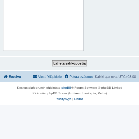
Etusivu
Viesti Ylläpidolle
Poista evästeet
Kaikki ajat ovat
UTC+03:00
Keskustelufoorumin ohjelmisto
phpBB
® Forum Software © phpBB Limited
Käännös: phpBB Suomi (lurttinen, harritapio, Pettis)
Yksityisyys
|
Ehdot