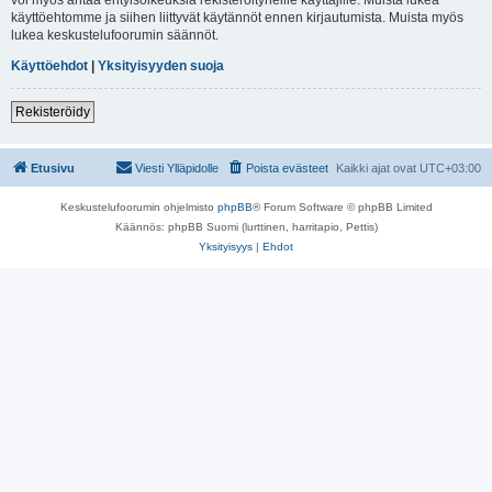
käyttöehtomme ja siihen liittyvät käytännöt ennen kirjautumista. Muista myös
lukea keskustelufoorumin säännöt.
Käyttöehdot
|
Yksityisyyden suoja
Rekisteröidy
Etusivu
Viesti Ylläpidolle
Poista evästeet
Kaikki ajat ovat
UTC+03:00
Keskustelufoorumin ohjelmisto
phpBB
® Forum Software © phpBB Limited
Käännös: phpBB Suomi (lurttinen, harritapio, Pettis)
Yksityisyys
|
Ehdot