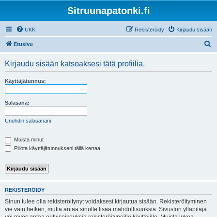
Sitruunapatonki.fi
UKK
Rekisteröidy
Kirjaudu sisään
E
Etusivu
t
Kirjaudu sisään katsoaksesi tätä profiilia.
s
i
Käyttäjätunnus:
Salasana:
Unohdin salasanani
Muista minut
Piilota käyttäjätunnukseni tällä kertaa
REKISTERÖIDY
Sinun tulee olla rekisteröitynyt voidaksesi kirjautua sisään. Rekisteröityminen
vie vain hetken, mutta antaa sinulle lisää mahdollisuuksia. Sivuston ylläpitäjä
voi myös antaa erityisoikeuksia rekisteröityneille käyttäjille. Muista lukea