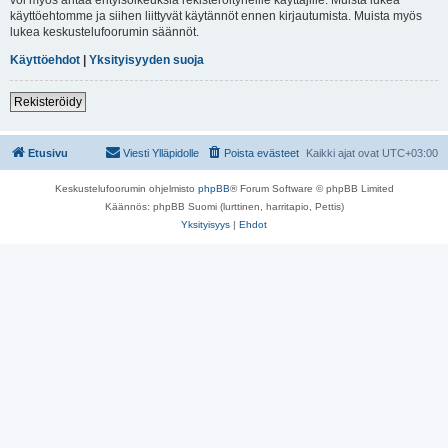
käyttöehtomme ja siihen liittyvät käytännöt ennen kirjautumista. Muista myös
lukea keskustelufoorumin säännöt.
Käyttöehdot
|
Yksityisyyden suoja
Rekisteröidy
Etusivu
Viesti Ylläpidolle
Poista evästeet
Kaikki ajat ovat
UTC+03:00
Keskustelufoorumin ohjelmisto
phpBB
® Forum Software © phpBB Limited
Käännös: phpBB Suomi (lurttinen, harritapio, Pettis)
Yksityisyys
|
Ehdot