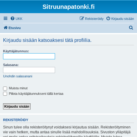
Sitruunapatonki.fi
UKK
Rekisteröidy
Kirjaudu sisään
E
Etusivu
t
Kirjaudu sisään katsoaksesi tätä profiilia.
s
i
Käyttäjätunnus:
Salasana:
Unohdin salasanani
Muista minut
Piilota käyttäjätunnukseni tällä kertaa
REKISTERÖIDY
Sinun tulee olla rekisteröitynyt voidaksesi kirjautua sisään. Rekisteröityminen
vie vain hetken, mutta antaa sinulle lisää mahdollisuuksia. Sivuston ylläpitäjä
voi myös antaa erityisoikeuksia rekisteröityneille käyttäjille. Muista lukea