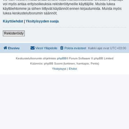
voi myös antaa erityisoikeuksia rekisteröityneille käyttäjille. Muista lukea
käyttöehtomme ja siihen liittyvät käytännöt ennen kirjautumista. Muista myös
lukea keskustelufoorumin säännöt.
Käyttöehdot
|
Yksityisyyden suoja
Rekisteröidy
Etusivu
Viesti Ylläpidolle
Poista evästeet
Kaikki ajat ovat
UTC+03:00
Keskustelufoorumin ohjelmisto
phpBB
® Forum Software © phpBB Limited
Käännös: phpBB Suomi (lurttinen, harritapio, Pettis)
Yksityisyys
|
Ehdot