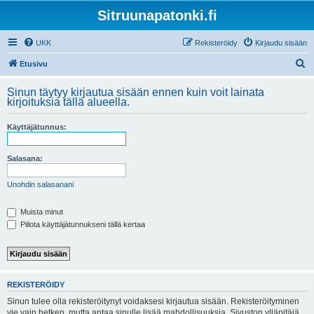
Sitruunapatonki.fi
UKK
Rekisteröidy
Kirjaudu sisään
E
Etusivu
t
Sinun täytyy kirjautua sisään ennen kuin voit lainata
s
kirjoituksia tällä alueella.
i
Käyttäjätunnus:
Salasana:
Unohdin salasanani
Muista minut
Piilota käyttäjätunnukseni tällä kertaa
REKISTERÖIDY
Sinun tulee olla rekisteröitynyt voidaksesi kirjautua sisään. Rekisteröityminen
vie vain hetken, mutta antaa sinulle lisää mahdollisuuksia. Sivuston ylläpitäjä