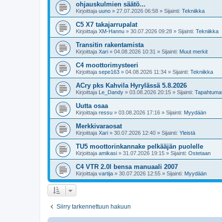
ohjauskulmien säätö...
Kirjoittaja
uuno
»
27.07.2026 06:58
» Sijainti:
Tekniikka
C5 X7 takajarrupalat
Kirjoittaja
XM-Hannu
»
30.07.2026 09:28
» Sijainti:
Tekniikka
Transitin rakentamista
Kirjoittaja
Xari
»
04.08.2026 10:31
» Sijainti:
Muut merkit
C4 moottorimysteeri
Kirjoittaja
sepe163
»
04.08.2026 11:34
» Sijainti:
Tekniikka
ACry pks Kahvila Hyrylässä 5.8.2026
Kirjoittaja
Le_Dandy
»
03.08.2026 20:15
» Sijainti:
Tapahtuma
Uutta osaa
Kirjoittaja
ressu
»
03.08.2026 17:16
» Sijainti:
Myydään
Merkkivaraosat
Kirjoittaja
Xari
»
30.07.2026 12:40
» Sijainti:
Yleistä
TU5 moottorinkannake pelkääjän puolelle
Kirjoittaja
amikasi
»
31.07.2026 19:15
» Sijainti:
Ostetaan
C4 VTR 2.0l bensa manuaali 2007
Kirjoittaja
vartija
»
30.07.2026 12:55
» Sijainti:
Myydään
Siirry tarkennettuun hakuun