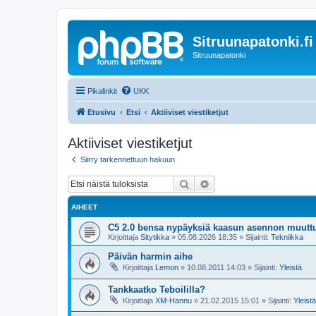
Sitruunapatonki.fi
Sitruunapatonki
Pikalinkit
UKK
Etusivu
Etsi
Aktiiviset viestiketjut
Aktiiviset viestiketjut
Siirry tarkennettuun hakuun
Etsi
Tarkennettu haku
AIHEET
C5 2.0 bensa nypäyksiä kaasun asennon muutt
Kirjoittaja
Sitytikka
»
05.08.2026 18:35
» Sijainti:
Tekniikka
Päivän harmin aihe
Kirjoittaja
Lemon
»
10.08.2011 14:03
» Sijainti:
Yleistä
Tankkaatko Teboililla?
Kirjoittaja
XM-Hannu
»
21.02.2015 15:01
» Sijainti:
Yleistä