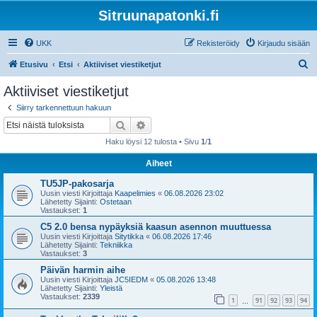
Sitruunapatonki.fi
UKK
Rekisteröidy
Kirjaudu sisään
E
Etusivu
Etsi
Aktiiviset viestiketjut
t
Aktiiviset viestiketjut
s
Siirry tarkennettuun hakuun
i
Etsi
Tarkennettu haku
Haku löysi 12 tulosta • Sivu
1
/
1
Aiheet
TU5JP-pakosarja
Uusin viesti Kirjoittaja
Kaapelimies
«
06.08.2026 23:02
Lähetetty Sijainti:
Ostetaan
Vastaukset:
1
C5 2.0 bensa nypäyksiä kaasun asennon muuttuessa
Uusin viesti Kirjoittaja
Sitytikka
«
06.08.2026 17:46
Lähetetty Sijainti:
Tekniikka
Vastaukset:
3
Päivän harmin aihe
Uusin viesti Kirjoittaja
JC5IEDM
«
05.08.2026 13:48
Lähetetty Sijainti:
Yleistä
Vastaukset:
2339
1
91
92
93
94
…