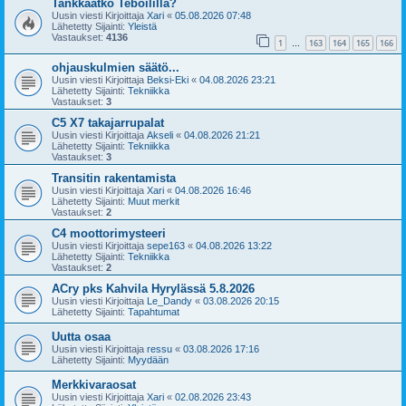
Tankkaatko Teboililla?
Uusin viesti Kirjoittaja
Xari
«
05.08.2026 07:48
Lähetetty Sijainti:
Yleistä
Vastaukset:
4136
1
163
164
165
166
…
ohjauskulmien säätö...
Uusin viesti Kirjoittaja
Beksi-Eki
«
04.08.2026 23:21
Lähetetty Sijainti:
Tekniikka
Vastaukset:
3
C5 X7 takajarrupalat
Uusin viesti Kirjoittaja
Akseli
«
04.08.2026 21:21
Lähetetty Sijainti:
Tekniikka
Vastaukset:
3
Transitin rakentamista
Uusin viesti Kirjoittaja
Xari
«
04.08.2026 16:46
Lähetetty Sijainti:
Muut merkit
Vastaukset:
2
C4 moottorimysteeri
Uusin viesti Kirjoittaja
sepe163
«
04.08.2026 13:22
Lähetetty Sijainti:
Tekniikka
Vastaukset:
2
ACry pks Kahvila Hyrylässä 5.8.2026
Uusin viesti Kirjoittaja
Le_Dandy
«
03.08.2026 20:15
Lähetetty Sijainti:
Tapahtumat
Uutta osaa
Uusin viesti Kirjoittaja
ressu
«
03.08.2026 17:16
Lähetetty Sijainti:
Myydään
Merkkivaraosat
Uusin viesti Kirjoittaja
Xari
«
02.08.2026 23:43