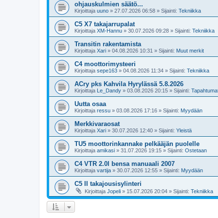
ohjauskulmien säätö...
Kirjoittaja
uuno
»
27.07.2026 06:58
» Sijainti:
Tekniikka
C5 X7 takajarrupalat
Kirjoittaja
XM-Hannu
»
30.07.2026 09:28
» Sijainti:
Tekniikka
Transitin rakentamista
Kirjoittaja
Xari
»
04.08.2026 10:31
» Sijainti:
Muut merkit
C4 moottorimysteeri
Kirjoittaja
sepe163
»
04.08.2026 11:34
» Sijainti:
Tekniikka
ACry pks Kahvila Hyrylässä 5.8.2026
Kirjoittaja
Le_Dandy
»
03.08.2026 20:15
» Sijainti:
Tapahtuma
Uutta osaa
Kirjoittaja
ressu
»
03.08.2026 17:16
» Sijainti:
Myydään
Merkkivaraosat
Kirjoittaja
Xari
»
30.07.2026 12:40
» Sijainti:
Yleistä
TU5 moottorinkannake pelkääjän puolelle
Kirjoittaja
amikasi
»
31.07.2026 19:15
» Sijainti:
Ostetaan
C4 VTR 2.0l bensa manuaali 2007
Kirjoittaja
vartija
»
30.07.2026 12:55
» Sijainti:
Myydään
C5 II takajousisylinteri
Kirjoittaja
Jopeli
»
15.07.2026 20:04
» Sijainti:
Tekniikka