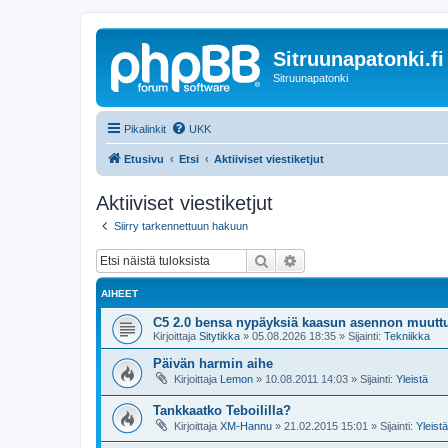
Sitruunapatonki.fi
Sitruunapatonki
Pikalinkit
UKK
Etusivu
Etsi
Aktiiviset viestiketjut
Aktiiviset viestiketjut
Siirry tarkennettuun hakuun
Etsi
Tarkennettu haku
AIHEET
C5 2.0 bensa nypäyksiä kaasun asennon muutt
Kirjoittaja
Sitytikka
»
05.08.2026 18:35
» Sijainti:
Tekniikka
Päivän harmin aihe
Kirjoittaja
Lemon
»
10.08.2011 14:03
» Sijainti:
Yleistä
Tankkaatko Teboililla?
Kirjoittaja
XM-Hannu
»
21.02.2015 15:01
» Sijainti:
Yleistä