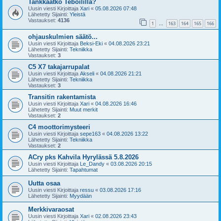
Tankkaatko Teboililla?
Uusin viesti Kirjoittaja
Xari
«
05.08.2026 07:48
Lähetetty Sijainti:
Yleistä
Vastaukset:
4136
1
163
164
165
166
…
ohjauskulmien säätö...
Uusin viesti Kirjoittaja
Beksi-Eki
«
04.08.2026 23:21
Lähetetty Sijainti:
Tekniikka
Vastaukset:
3
C5 X7 takajarrupalat
Uusin viesti Kirjoittaja
Akseli
«
04.08.2026 21:21
Lähetetty Sijainti:
Tekniikka
Vastaukset:
3
Transitin rakentamista
Uusin viesti Kirjoittaja
Xari
«
04.08.2026 16:46
Lähetetty Sijainti:
Muut merkit
Vastaukset:
2
C4 moottorimysteeri
Uusin viesti Kirjoittaja
sepe163
«
04.08.2026 13:22
Lähetetty Sijainti:
Tekniikka
Vastaukset:
2
ACry pks Kahvila Hyrylässä 5.8.2026
Uusin viesti Kirjoittaja
Le_Dandy
«
03.08.2026 20:15
Lähetetty Sijainti:
Tapahtumat
Uutta osaa
Uusin viesti Kirjoittaja
ressu
«
03.08.2026 17:16
Lähetetty Sijainti:
Myydään
Merkkivaraosat
Uusin viesti Kirjoittaja
Xari
«
02.08.2026 23:43