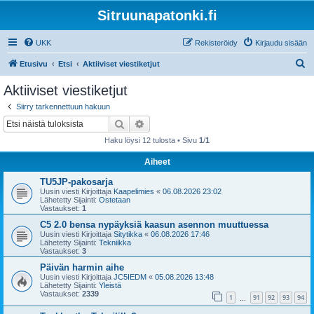
Sitruunapatonki.fi
UKK
Rekisteröidy
Kirjaudu sisään
E
Etusivu
Etsi
Aktiiviset viestiketjut
t
Aktiiviset viestiketjut
s
Siirry tarkennettuun hakuun
i
Etsi
Tarkennettu haku
Haku löysi 12 tulosta • Sivu
1
/
1
Aiheet
TU5JP-pakosarja
Uusin viesti Kirjoittaja
Kaapelimies
«
06.08.2026 23:02
Lähetetty Sijainti:
Ostetaan
Vastaukset:
1
C5 2.0 bensa nypäyksiä kaasun asennon muuttuessa
Uusin viesti Kirjoittaja
Sitytikka
«
06.08.2026 17:46
Lähetetty Sijainti:
Tekniikka
Vastaukset:
3
Päivän harmin aihe
Uusin viesti Kirjoittaja
JC5IEDM
«
05.08.2026 13:48
Lähetetty Sijainti:
Yleistä
Vastaukset:
2339
1
91
92
93
94
…