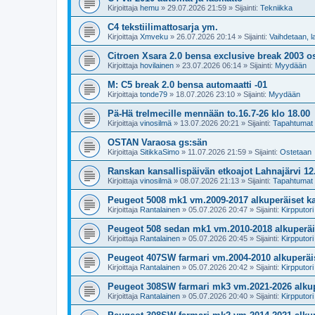
Kirjoittaja
hemu
»
29.07.2026 21:59
» Sijainti:
Tekniikka
C4 tekstiilimattosarja ym.
Kirjoittaja
Xmveku
»
26.07.2026 20:14
» Sijainti:
Vaihdetaan, l
Citroen Xsara 2.0 bensa exclusive break 2003 o
Kirjoittaja
hovilainen
»
23.07.2026 06:14
» Sijainti:
Myydään
M: C5 break 2.0 bensa automaatti -01
Kirjoittaja
tonde79
»
18.07.2026 23:10
» Sijainti:
Myydään
Pä-Hä trelmecille mennään to.16.7-26 klo 18.00
Kirjoittaja
vinosilmä
»
13.07.2026 20:21
» Sijainti:
Tapahtumat
OSTAN Varaosa gs:sän
Kirjoittaja
SitikkaSimo
»
11.07.2026 21:59
» Sijainti:
Ostetaan
Ranskan kansallispäivän etkoajot Lahnajärvi 12
Kirjoittaja
vinosilmä
»
08.07.2026 21:13
» Sijainti:
Tapahtumat
Peugeot 5008 mk1 vm.2009-2017 alkuperäiset kat
Kirjoittaja
Rantalainen
»
05.07.2026 20:47
» Sijainti:
Kirpputori
Peugeot 508 sedan mk1 vm.2010-2018 alkuperäis
Kirjoittaja
Rantalainen
»
05.07.2026 20:45
» Sijainti:
Kirpputori
Peugeot 407SW farmari vm.2004-2010 alkuperäise
Kirjoittaja
Rantalainen
»
05.07.2026 20:42
» Sijainti:
Kirpputori
Peugeot 308SW farmari mk3 vm.2021-2026 alkupe
Kirjoittaja
Rantalainen
»
05.07.2026 20:40
» Sijainti:
Kirpputori