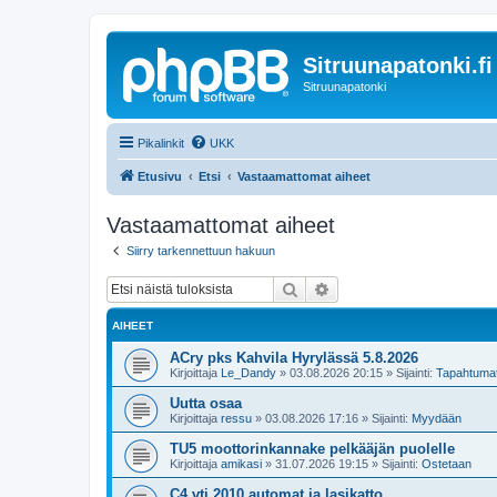
Sitruunapatonki.fi
Sitruunapatonki
Pikalinkit
UKK
Etusivu
Etsi
Vastaamattomat aiheet
Vastaamattomat aiheet
Siirry tarkennettuun hakuun
Etsi
Tarkennettu haku
AIHEET
ACry pks Kahvila Hyrylässä 5.8.2026
Kirjoittaja
Le_Dandy
»
03.08.2026 20:15
» Sijainti:
Tapahtuma
Uutta osaa
Kirjoittaja
ressu
»
03.08.2026 17:16
» Sijainti:
Myydään
TU5 moottorinkannake pelkääjän puolelle
Kirjoittaja
amikasi
»
31.07.2026 19:15
» Sijainti:
Ostetaan
C4 vti 2010 automat ja lasikatto