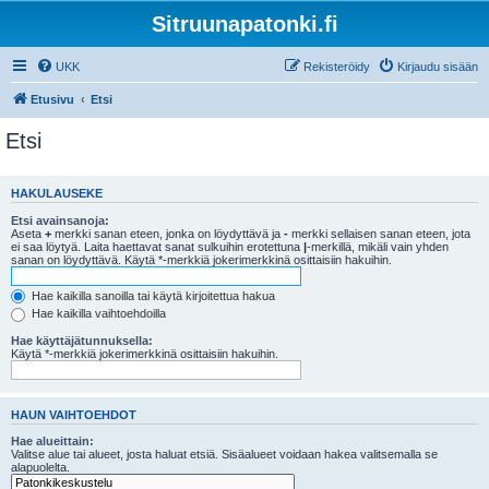
Sitruunapatonki.fi
UKK
Rekisteröidy
Kirjaudu sisään
Etusivu
Etsi
Etsi
HAKULAUSEKE
Etsi avainsanoja:
Aseta
+
merkki sanan eteen, jonka on löydyttävä ja
-
merkki sellaisen sanan eteen, jota
ei saa löytyä. Laita haettavat sanat sulkuihin erotettuna
|
-merkillä, mikäli vain yhden
sanan on löydyttävä. Käytä *-merkkiä jokerimerkkinä osittaisiin hakuihin.
Hae kaikilla sanoilla tai käytä kirjoitettua hakua
Hae kaikilla vaihtoehdoilla
Hae käyttäjätunnuksella:
Käytä *-merkkiä jokerimerkkinä osittaisiin hakuihin.
HAUN VAIHTOEHDOT
Hae alueittain:
Valitse alue tai alueet, josta haluat etsiä. Sisäalueet voidaan hakea valitsemalla se
alapuolelta.