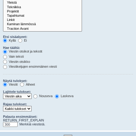
Etsi sisäalueet:
Kyllä
Ei
Hae täältä:
Viestin otsikot ja tekstit
Vain teksti
Viestin otsikko
Viestiketjujen ensimmäinen viesti
Näytä tulokset:
Viestit
Aiheet
Lajittele tulokset:
Nouseva
Laskeva
Rajaa tulokset:
Palauta ensimmäiset:
RETURN_FIRST_EXPLAIN
Merkkiä viestistä.