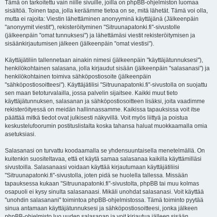
Tämä on tarkoitettu vain niille sivuille, joilla on phpBB-ohjelmiston luomaa
sisältöä. Toinen tapa, jolla keräämme tietoa on se, mitä lähetät. Tämä voi olla,
mutta ei rajoita: Viestin lähettäminen anonyyminä käyttäjänä (Jälkeenpäin
"anonyymit viestit"), rekisteröityminen "Sitruunapatonki.fi"-sivustolle
(jälkeenpäin "omat tunnuksesi") ja lähettämäsi viestit rekisteröitymisen ja
sisäänkirjautumisen jälkeen (jälkeenpäin "omat viestisi").
Käyttäjätiliin tallennetaan ainakin nimesi (jälkeenpäin "käyttäjätunnuksesi"),
henkilökohtainen salasana, jolla kirjaudut sisään (jälkeenpäin "salasanasi") ja
henkilökohtainen toimiva sähköpostiosoite (jälkeenpäin
"sähköpostiosoitteesi"). Käyttäjätilisi "Sitruunapatonki.fi"-sivustolla on suojattu
sen maan tietoturvalailla, jossa palvelin sijaitsee. Kaikki muut tieto
käyttäjätunnuksen, salasanan ja sähköpostiosoitteen lisäksi, joita vaadimme
rekisteröityessä on meidän hallinnassamme. Kaikissa tapauksissa voit itse
päättää mitkä tiedot ovat julkisesti näkyvillä. Voit myös liittyä ja poistua
keskustelufoorumin postituslistalta koska tahansa haluat muokkaamalla omia
asetuksiasi.
Salasanasi on turvattu koodaamalla se yhdensuuntaisella menetelmällä. On
kuitenkin suositeltavaa, että et käytä samaa salasanaa kaikilla käyttämilläsi
sivustoilla. Salasanaasi voidaan käyttää kirjautumaan käyttäjätiliisi
"Sitruunapatonki.fi"-sivustolla, joten pidä se huolella tallessa. Missään
tapauksessa kukaan "Sitruunapatonki.fi"-sivustolta, phpBB tai muu kolmas
osapuoli ei kysy sinulta salasanaasi. Mikäli unohdat salasanasi. Voit käyttää
"unohdin salasanani" toimintoa phpBB-ohjelmistossa. Tämä toiminto pyytää
sinua antamaan käyttäjätunnuksesi ja sähköpostiosoitteesi, jonka jälkeen
phpBB-ohjelmisto luo uuden salasanan ja voit kirjautua jälleen sisään.