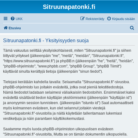
Sitruunapatonki.fi
UKK
Rekisteröidy
Kirjaudu sisään
E
Etusivu
t
Sitruunapatonki.fi - Yksityisyyden suoja
s
i
Tämä vakuutus selittää yksityiskohtaisesti, miten "Sitruunapatonki.fi" ja siihen
liittyvät yritykset (jälkeenpäin "me", "meitä", "meidän", "Sitruunapatonki.fi",
"https://www.sitruunapatonki.fi") ja phpBB:n (jälkeenpäin "he", "heitä", "heidän",
"phpBB-ohjelmisto", "www.phpbb.com", "phpBB Group", "phpBB Tiimit")
käyttävät sinulta kerättyjä tietoja (jälkeenpäin "sinun tiedot").
Tietojasi kerätään kahdella tavalla: Selaamalla "Sitruunapatonki.fi"-sivustoa.
phpBB-ohjelmisto luo joitakin evästeitä, jotka ovat pieniä tekstitiedostoja.
Nämä tiedostot ladataan selaimesi väliaikaisiin tiedostoihin. Ensimmäiset kaksi
evästettä sisältävät tiedon käyttäjän yksilöimiseksi (jälkeenpäin "käyttäjän id")
ja anonyymin session tunnisteen. (jälkeenpäin "istunto id") Saat automaattiseti
myös kolmannen evästeen, kun olet selannut joitakin viestejä
"Sitruunapatonki.fi"-sivustolla ja näitä käytetään tallentamaan lukemiasi
vestiketjuja ja näin parantaen käyttökokemustasi.
Saatamme myös luoda phpBB-ohjelmiston ulkopuolisen evästeen
"Sitruunapatonki.fi"-sivustolta, Mutta se on tämän dokumentin ulkopuolella.