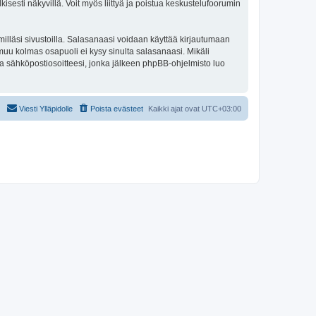
isesti näkyvillä. Voit myös liittyä ja poistua keskustelufoorumin
illäsi sivustoilla. Salasanaasi voidaan käyttää kirjautumaan
i muu kolmas osapuoli ei kysy sinulta salasanaasi. Mikäli
a sähköpostiosoitteesi, jonka jälkeen phpBB-ohjelmisto luo
Viesti Ylläpidolle
Poista evästeet
Kaikki ajat ovat
UTC+03:00