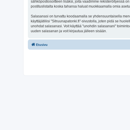
sähköpostiosoitteen lisäksi, joita vaadimme rekisteröityessä on 
postituslistalta koska tahansa haluat muokkaamalla omia asetu
Salasanasi on turvattu koodaamalla se yhdensuuntaisella menete
käyttäjätiliisi "Sitruunapatonki.fi"-sivustolla, joten pidä se hu
unohdat salasanasi. Voit käyttää "unohdin salasanani" toimint
uuden salasanan ja voit kirjautua jälleen sisään.
Etusivu