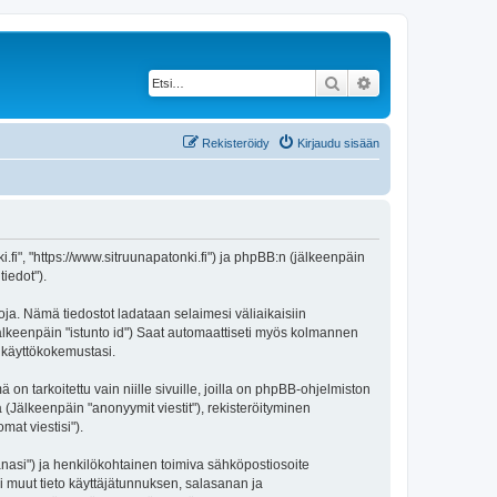
Etsi
Tarkennettu haku
Rekisteröidy
Kirjaudu sisään
ki.fi", "https://www.sitruunapatonki.fi") ja phpBB:n (jälkeenpäin
iedot").
toja. Nämä tiedostot ladataan selaimesi väliaikaisiin
(jälkeenpäin "istunto id") Saat automaattiseti myös kolmannen
n käyttökokemustasi.
tarkoitettu vain niille sivuille, joilla on phpBB-ohjelmiston
 (Jälkeenpäin "anonyymit viestit"), rekisteröityminen
mat viestisi").
sanasi") ja henkilökohtainen toimiva sähköpostiosoite
kki muut tieto käyttäjätunnuksen, salasanan ja