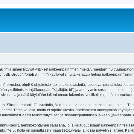
.fi" ja siihen liittyvät yritykset (jälkeenpäin "me", "meitä", "meidän", "Sitruunapaton
hpBB Group", "phpBB Tiimit") käyttävät sinulta kerättyjä tietoja (jälkeenpäin "sinun t
fi"-sivustoa. phpBB-ohjelmisto luo joitakin evästeitä, jotka ovat pieniä tekstitiedos
ttäjän yksilöimiseksi (jälkeenpäin "käyttäjän id") ja anonyymin session tunnisteen. 
i"-sivustolla ja näitä käytetään tallentamaan lukemiasi vestiketjuja ja näin parantae
itruunapatonki.fi"-sivustolta, Mutta se on tämän dokumentin ulkopuolella. Tämä on 
lähetät. Tämä voi olla, mutta ei rajoita: Viestin lähettäminen anonyyminä käyttäjänä
a lähettämäsi viestit rekisteröitymisen ja sisäänkirjautumisen jälkeen (jälkeenpäin "o
jätunnuksesi"), henkilökohtainen salasana, jolla kirjaudut sisään (jälkeenpäin "sala
nki.fi"-sivustolla on suojattu sen maan tietoturvalailla, jossa palvelin sijaitsee. Kai