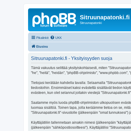
Sitruunapatonki.fi
Sitruunapatonki
Pikalinkit
UKK
Etusivu
Sitruunapatonki.fi - Yksityisyyden suoja
Tämä vakuutus selittää yksityiskohtaisesti, miten "Sitruunapatonki
"he", "heitä", "heidän", "phpBB-ohjelmisto", "www.phpbb.com", "p
Tietojasi kerätään kahdella tavalla: Selaamalla "Sitruunapatonki.
tiedostoihin. Ensimmäiset kaksi evästettä sisältävät tiedon käy
evästeen, kun olet selannut joitakin viestejä "Sitruunapatonki.f
Saatamme myös luoda phpBB-ohjelmiston ulkopuolisen evästeen "S
luomaa sisältöä. Toinen tapa, jolla keräämme tietoa on se, mitä 
"Sitruunapatonki.fi"-sivustolle (jälkeenpäin "omat tunnuksesi") j
Käyttäjätiliin tallennetaan ainakin nimesi (jälkeenpäin "käyttä
(jälkeenpäin "sähköpostiosoitteesi"). Käyttäjätilisi "Sitruunapato