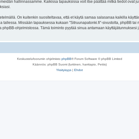
meidän hallinnassamme. Kaikissa tapauksissa voit itse päättää mitkä tiedot ovat julk
ksiasi.
lmällä. On kuitenkin suositeltavaa, että et käytä samaa salasanaa kaikilla käyttäm
olella tallessa. Missään tapauksessa kukaan "Sitruunapatonki.fi"-sivustolta, phpBB ta
oa phpBB-ohjelmistossa. Tämä toiminto pyytää sinua antamaan käyttäjätunnuksesi j
Keskustelufoorumin ohjelmisto
phpBB
® Forum Software © phpBB Limited
Käännös: phpBB Suomi (lurttinen, harritapio, Pettis)
Yksityisyys
|
Ehdot