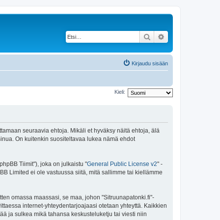
Etsi
Tarkennettu haku
Kirjaudu sisään
Kieli:
attamaan seuraavia ehtoja. Mikäli et hyväksy näitä ehtoja, älä
inua. On kuitenkin suositeltavaa lukea nämä ehdot
pBB Tiimit"), joka on julkaistu "
General Public License v2
" -
BB Limited ei ole vastuussa siitä, mitä sallimme tai kiellämme
itten omassa maassasi, se maa, johon "Sitruunapatonki.fi"-
arvittaessa internet-yhteydentarjoajaasi otetaan yhteyttä. Kaikkien
ää ja sulkea mikä tahansa keskusteluketju tai viesti niin