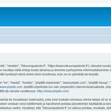
tä", "meidän", "Sitruunapatonki.fi", "https://www.sitruunapatonki.fi"), sitoudut noud
voimme muuttaa näitä ehtoja koska tahansa ja teemme parhaamme informoidaksemme s
 että hyväksyt nämä ehdot siinä muodossa, kuin ne on päivitetty tai korjattu.
"he", "heidät", "heidän", "phpBB-ohjelmisto", "www.phpbb.com", "phpBB Group", "ph
www.phpbb.com
. phpBB-ohjelmisto luo vain ympäristön internet-keskustelulle. php
BB:stä vieraile osoitteessa:
https://www.phpbb.com/
.
lista tai muutakaan materiaalia, joka voisi loukata voimassa olevia lakeja oli se s
vastoin voidaan sinut välittömästi ja lopullisesti poistaa järjestelmän käyttäjistä ja t
kkailua varten. Hyväksyt, että "Sitruunapatonki.fi" on oikeus poistaa, muokata, siirt