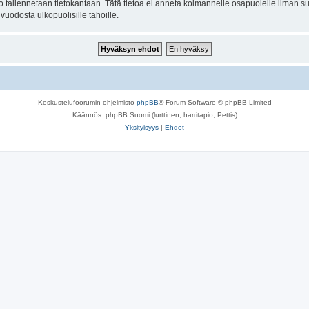
to tallennetaan tietokantaan. Tätä tietoa ei anneta kolmannelle osapuolelle ilman su
uodosta ulkopuolisille tahoille.
Keskustelufoorumin ohjelmisto
phpBB
® Forum Software © phpBB Limited
Käännös: phpBB Suomi (lurttinen, harritapio, Pettis)
Yksityisyys
|
Ehdot