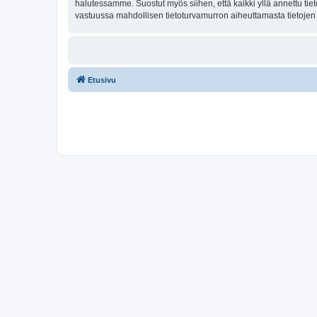
halutessamme. Suostut myös siihen, että kaikki yllä annettu tie
vastuussa mahdollisen tietoturvamurron aiheuttamasta tietojen v
Etusivu