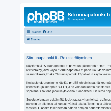
Sitruunapatonki.fi
Sitruunapatonki
Pikalinkit
UKK
Etusivu
Sitruunapatonki.fi - Rekisteröityminen
Käyttämällä "Sitruunapatonki.fi" palvelua (jälkeenpäin "me", "mei
rekisteröidy ja/tai käytä "Sitruunapatonki.fi"-palvelua. Me 
säännöllisesti, koska "Sitruunapatonki.fi"-palvelun käyttö vaatii
Keskustelufoorumimme käyttää phpBB-ohjelmistoa, (jälkeenpäin 
lisenssillä (jälkeenpäin "GPL") ja se voidaan ladata osoitteesta
sopivana sisältönä ja/tai käytöksenä. Saadaksesi lisätietoa php
Suostut olemaan esittämättä loukkaavaa, vihamielistä, epämoraa
palvelin on sijoitettu tai kansainvälisiä lakeja. Toimimalla tätä 
viestien IP-osoite tallennetaan näiden ehtojen noudattamisen tar