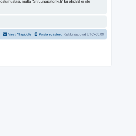
ostumustasi, mutta "Sitruunapatonki.fi" tai phpBB ei ole
Viesti Ylläpidolle
Poista evästeet
Kaikki ajat ovat
UTC+03:00