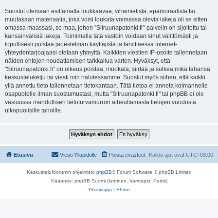
Suostut olemaan esittämättä loukkaavaa, vihamielistä, epämoraalista tai
muutakaan materiaalia, joka voisi loukata voimassa olevia lakeja oli se sitten
omassa maassasi, se maa, johon "Sitruunapatonki.fi"-palvelin on sijoitettu tai
kansainvälisiä lakeja. Toimimalla tätä vastoin voidaan sinut välittömästi ja
lopullisesti poistaa järjestelmän käyttäjistä ja tarvittaessa internet-
yhteydentarjoajaasi otetaan yhteyttä. Kaikkien viestien IP-osoite tallennetaan
näiden ehtojen noudattamisen tarkkailua varten. Hyväksyt, että
"Sitruunapatonki.fi" on oikeus poistaa, muokata, siirtää ja sulkea mikä tahansa
keskusteluketju tai viesti niin halutessamme. Suostut myös siihen, että kaikki
yllä annettu tieto tallennetaan tietokantaan. Tätä tietoa ei anneta kolmannelle
osapuolelle ilman suostumustasi, mutta "Sitruunapatonki.fi" tai phpBB ei ole
vastuussa mahdollisen tietoturvamurron aiheuttamasta tietojen vuodosta
ulkopuolisille tahoille.
Etusivu
Viesti Ylläpidolle
Poista evästeet
Kaikki ajat ovat
UTC+03:00
Keskustelufoorumin ohjelmisto
phpBB
® Forum Software © phpBB Limited
Käännös: phpBB Suomi (lurttinen, harritapio, Pettis)
Yksityisyys
|
Ehdot