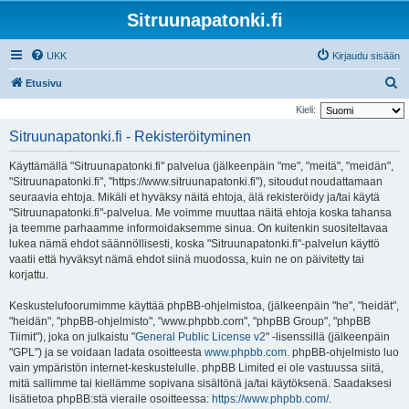
Sitruunapatonki.fi
UKK
Kirjaudu sisään
E
Etusivu
t
Kieli:
s
Sitruunapatonki.fi - Rekisteröityminen
i
Käyttämällä "Sitruunapatonki.fi" palvelua (jälkeenpäin "me", "meitä", "meidän",
"Sitruunapatonki.fi", "https://www.sitruunapatonki.fi"), sitoudut noudattamaan
seuraavia ehtoja. Mikäli et hyväksy näitä ehtoja, älä rekisteröidy ja/tai käytä
"Sitruunapatonki.fi"-palvelua. Me voimme muuttaa näitä ehtoja koska tahansa
ja teemme parhaamme informoidaksemme sinua. On kuitenkin suositeltavaa
lukea nämä ehdot säännöllisesti, koska "Sitruunapatonki.fi"-palvelun käyttö
vaatii että hyväksyt nämä ehdot siinä muodossa, kuin ne on päivitetty tai
korjattu.
Keskustelufoorumimme käyttää phpBB-ohjelmistoa, (jälkeenpäin "he", "heidät",
"heidän", "phpBB-ohjelmisto", "www.phpbb.com", "phpBB Group", "phpBB
Tiimit"), joka on julkaistu "
General Public License v2
" -lisenssillä (jälkeenpäin
"GPL") ja se voidaan ladata osoitteesta
www.phpbb.com
. phpBB-ohjelmisto luo
vain ympäristön internet-keskustelulle. phpBB Limited ei ole vastuussa siitä,
mitä sallimme tai kiellämme sopivana sisältönä ja/tai käytöksenä. Saadaksesi
lisätietoa phpBB:stä vieraile osoitteessa:
https://www.phpbb.com/
.