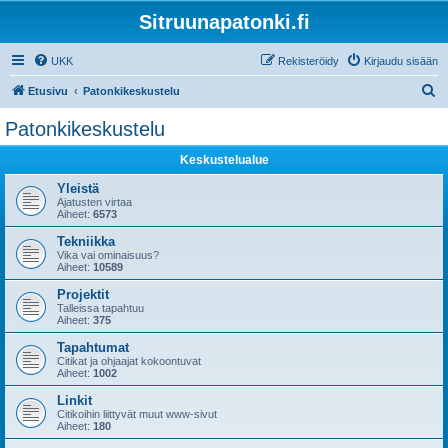
Sitruunapatonki.fi
UKK
Rekisteröidy
Kirjaudu sisään
E
Etusivu
Patonkikeskustelu
t
Patonkikeskustelu
s
Keskustelualue
i
Yleistä
Ajatusten virtaa
Aiheet:
6573
Tekniikka
Vika vai ominaisuus?
Aiheet:
10589
Projektit
Talleissa tapahtuu
Aiheet:
375
Tapahtumat
Citikat ja ohjaajat kokoontuvat
Aiheet:
1002
Linkit
Citikoihin liittyvät muut www-sivut
Aiheet:
180