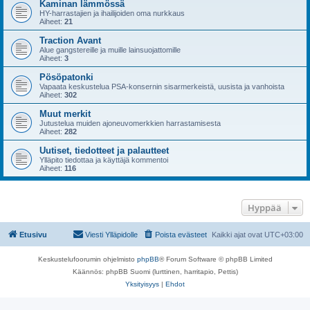
Kaminan lämmössä
HY-harrastajien ja ihailijoiden oma nurkkaus
Aiheet:
21
Traction Avant
Alue gangstereille ja muille lainsuojattomille
Aiheet:
3
Pösöpatonki
Vapaata keskustelua PSA-konsernin sisarmerkeistä, uusista ja vanhoista
Aiheet:
302
Muut merkit
Jutustelua muiden ajoneuvomerkkien harrastamisesta
Aiheet:
282
Uutiset, tiedotteet ja palautteet
Ylläpito tiedottaa ja käyttäjä kommentoi
Aiheet:
116
Hyppää
Etusivu
Viesti Ylläpidolle
Poista evästeet
Kaikki ajat ovat
UTC+03:00
Keskustelufoorumin ohjelmisto
phpBB
® Forum Software © phpBB Limited
Käännös: phpBB Suomi (lurttinen, harritapio, Pettis)
Yksityisyys
|
Ehdot