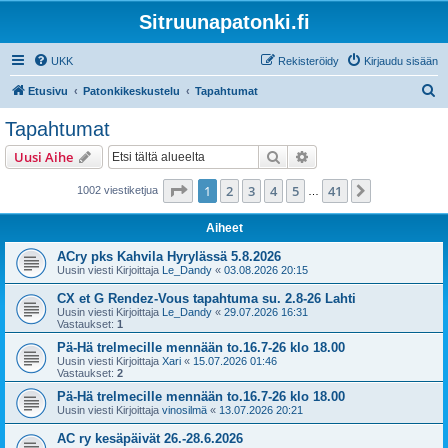
Sitruunapatonki.fi
UKK
Rekisteröidy
Kirjaudu sisään
E
Etusivu
Patonkikeskustelu
Tapahtumat
t
Tapahtumat
s
Etsi
Tarkennettu haku
Uusi Aihe
i
Sivu
1
/
41
1
2
3
4
5
41
Seuraava
1002 viestiketjua
…
Aiheet
ACry pks Kahvila Hyrylässä 5.8.2026
Uusin viesti Kirjoittaja
Le_Dandy
«
03.08.2026 20:15
CX et G Rendez-Vous tapahtuma su. 2.8-26 Lahti
Uusin viesti Kirjoittaja
Le_Dandy
«
29.07.2026 16:31
Vastaukset:
1
Pä-Hä trelmecille mennään to.16.7-26 klo 18.00
Uusin viesti Kirjoittaja
Xari
«
15.07.2026 01:46
Vastaukset:
2
Pä-Hä trelmecille mennään to.16.7-26 klo 18.00
Uusin viesti Kirjoittaja
vinosilmä
«
13.07.2026 20:21
AC ry kesäpäivät 26.-28.6.2026