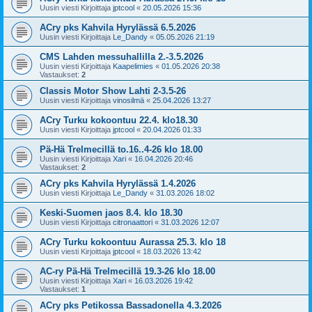
Uusin viesti Kirjoittaja
jptcool
«
20.05.2026 15:36
ACry pks Kahvila Hyrylässä 6.5.2026
Uusin viesti Kirjoittaja
Le_Dandy
«
05.05.2026 21:19
CMS Lahden messuhallilla 2.-3.5.2026
Uusin viesti Kirjoittaja
Kaapelimies
«
01.05.2026 20:38
Vastaukset:
2
Classis Motor Show Lahti 2-3.5-26
Uusin viesti Kirjoittaja
vinosilmä
«
25.04.2026 13:27
ACry Turku kokoontuu 22.4. klo18.30
Uusin viesti Kirjoittaja
jptcool
«
20.04.2026 01:33
Pä-Hä Trelmecillä to.16..4-26 klo 18.00
Uusin viesti Kirjoittaja
Xari
«
16.04.2026 20:46
Vastaukset:
2
ACry pks Kahvila Hyrylässä 1.4.2026
Uusin viesti Kirjoittaja
Le_Dandy
«
31.03.2026 18:02
Keski-Suomen jaos 8.4. klo 18.30
Uusin viesti Kirjoittaja
citronaattori
«
31.03.2026 12:07
ACry Turku kokoontuu Aurassa 25.3. klo 18
Uusin viesti Kirjoittaja
jptcool
«
18.03.2026 13:42
AC-ry Pä-Hä Trelmecillä 19.3-26 klo 18.00
Uusin viesti Kirjoittaja
Xari
«
16.03.2026 19:42
Vastaukset:
1
ACry pks Petikossa Bassadonella 4.3.2026