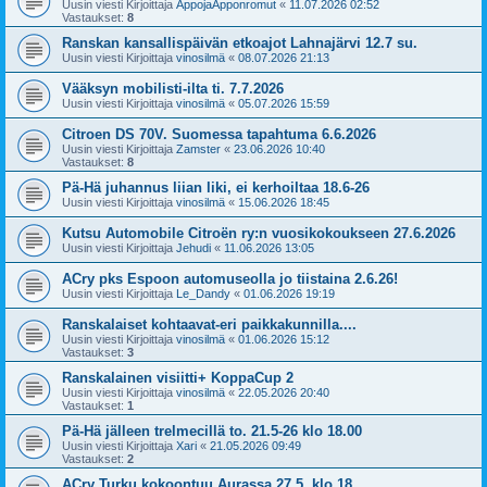
Uusin viesti Kirjoittaja
AppojaApponromut
«
11.07.2026 02:52
Vastaukset:
8
Ranskan kansallispäivän etkoajot Lahnajärvi 12.7 su.
Uusin viesti Kirjoittaja
vinosilmä
«
08.07.2026 21:13
Vääksyn mobilisti-ilta ti. 7.7.2026
Uusin viesti Kirjoittaja
vinosilmä
«
05.07.2026 15:59
Citroen DS 70V. Suomessa tapahtuma 6.6.2026
Uusin viesti Kirjoittaja
Zamster
«
23.06.2026 10:40
Vastaukset:
8
Pä-Hä juhannus liian liki, ei kerhoiltaa 18.6-26
Uusin viesti Kirjoittaja
vinosilmä
«
15.06.2026 18:45
Kutsu Automobile Citroën ry:n vuosikokoukseen 27.6.2026
Uusin viesti Kirjoittaja
Jehudi
«
11.06.2026 13:05
ACry pks Espoon automuseolla jo tiistaina 2.6.26!
Uusin viesti Kirjoittaja
Le_Dandy
«
01.06.2026 19:19
Ranskalaiset kohtaavat-eri paikkakunnilla....
Uusin viesti Kirjoittaja
vinosilmä
«
01.06.2026 15:12
Vastaukset:
3
Ranskalainen visiitti+ KoppaCup 2
Uusin viesti Kirjoittaja
vinosilmä
«
22.05.2026 20:40
Vastaukset:
1
Pä-Hä jälleen trelmecillä to. 21.5-26 klo 18.00
Uusin viesti Kirjoittaja
Xari
«
21.05.2026 09:49
Vastaukset:
2
ACry Turku kokoontuu Aurassa 27.5. klo 18