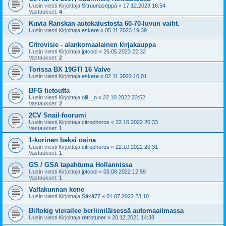
Uusin viesti Kirjoittaja
Sitruunaseppä
«
17.12.2023 16:54
Vastaukset:
4
Kuvia Ranskan autokalustosta 60-70-luvun vaiht.
Uusin viesti Kirjoittaja
eskere
«
05.11.2023 19:39
Citrovisie - alankomaalainen kirjakauppa
Uusin viesti Kirjoittaja
jptcool
«
26.05.2023 22:32
Vastaukset:
2
Torissa BX 19GTI 16 Valve
Uusin viesti Kirjoittaja
eskere
«
02.11.2022 10:01
BFG tietoutta
Uusin viesti Kirjoittaja
olli__o
«
22.10.2022 23:52
Vastaukset:
2
2CV Snail-foorumi
Uusin viesti Kirjoittaja
citrophoros
«
22.10.2022 20:33
Vastaukset:
1
1-korinen beksi osina
Uusin viesti Kirjoittaja
citrophoros
«
22.10.2022 20:31
Vastaukset:
1
GS / GSA tapahtuma Hollannissa
Uusin viesti Kirjoittaja
jptcool
«
03.08.2022 12:59
Vastaukset:
1
Valtakunnan kone
Uusin viesti Kirjoittaja
Säxä77
«
01.07.2022 23:10
Biltokig vierailee berliiniläisessä automaailmassa
Uusin viesti Kirjoittaja
retrotuner
«
20.12.2021 14:38