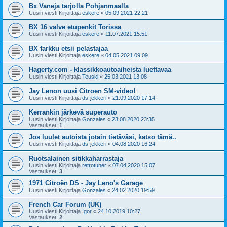
Bx Vaneja tarjolla Pohjanmaalla
Uusin viesti Kirjoittaja
eskere
«
05.09.2021 22:21
BX 16 valve etupenkit Torissa
Uusin viesti Kirjoittaja
eskere
«
11.07.2021 15:51
BX farkku etsii pelastajaa
Uusin viesti Kirjoittaja
eskere
«
04.05.2021 09:09
Hagerty.com - klassikkoautoaiheista luettavaa
Uusin viesti Kirjoittaja
Teuski
«
25.03.2021 13:08
Jay Lenon uusi Citroen SM-video!
Uusin viesti Kirjoittaja
ds-jekkeri
«
21.09.2020 17:14
Kerrankin järkevä superauto
Uusin viesti Kirjoittaja
Gonzales
«
23.08.2020 23:35
Vastaukset:
1
Jos luulet autoista jotain tietäväsi, katso tämä..
Uusin viesti Kirjoittaja
ds-jekkeri
«
04.08.2020 16:24
Ruotsalainen sitikkaharrastaja
Uusin viesti Kirjoittaja
retrotuner
«
07.04.2020 15:07
Vastaukset:
3
1971 Citroën DS - Jay Leno's Garage
Uusin viesti Kirjoittaja
Gonzales
«
24.02.2020 19:59
French Car Forum (UK)
Uusin viesti Kirjoittaja
Igor
«
24.10.2019 10:27
Vastaukset:
2