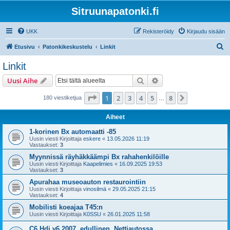
Sitruunapatonki.fi
UKK
Rekisteröidy
Kirjaudu sisään
E
Etusivu
Patonkikeskustelu
Linkit
t
Linkit
s
Etsi
Tarkennettu haku
Uusi Aihe
i
Sivu
1
/
8
1
2
3
4
5
8
Seuraava
180 viestiketjua
…
Aiheet
1-korinen Bx automaatti -85
Uusin viesti Kirjoittaja
eskere
«
13.05.2026 11:19
Vastaukset:
3
Myynnissä räyhäkkäämpi Bx rahahenkilöille
Uusin viesti Kirjoittaja
Kaapelimies
«
16.09.2025 19:53
Vastaukset:
3
Apurahaa museoauton restaurointiin
Uusin viesti Kirjoittaja
vinosilmä
«
29.05.2025 21:15
Vastaukset:
4
Mobilisti koeajaa T45:n
Uusin viesti Kirjoittaja
K0SSU
«
26.01.2025 11:58
C6 Hdi v6 2007, edullinen, Nettiautossa