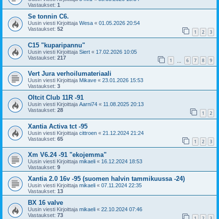
Vastaukset:
1
Se tonnin C6.
Uusin viesti Kirjoittaja
Wesa
«
01.05.2026 20:54
Vastaukset:
52
1
2
3
C15 "kuparipannu"
Uusin viesti Kirjoittaja
Siert
«
17.02.2026 10:05
Vastaukset:
217
1
6
7
8
9
…
Vert Jura verhoilumateriaali
Uusin viesti Kirjoittaja
Mikave
«
23.01.2026 15:53
Vastaukset:
3
Oltcit Club 11R -91
Uusin viesti Kirjoittaja
Aarni74
«
11.08.2025 20:13
Vastaukset:
28
1
2
Xantia Activa tct -95
Uusin viesti Kirjoittaja
cittroen
«
21.12.2024 21:24
Vastaukset:
65
1
2
3
Xm V6.24 -91 "ekojemma"
Uusin viesti Kirjoittaja
mikaeli
«
16.12.2024 18:53
Vastaukset:
9
Xantia 2.0 16v -95 (suomen halvin tammikuussa -24)
Uusin viesti Kirjoittaja
mikaeli
«
07.11.2024 22:35
Vastaukset:
13
BX 16 valve
Uusin viesti Kirjoittaja
mikaeli
«
22.10.2024 07:46
Vastaukset:
73
1
2
3