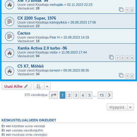
XM Y3 Break '94
Uusin viesti Kirjoittaja
mehujallu
«
02.11.2023 22:23
Vastaukset:
28
1
2
CX 2200 Super, 1976
Uusin viesti Kirjoittaja
kärkipylkkä
«
28.08.2023 17:06
Vastaukset:
23
Cactus
Uusin viesti Kirjoittaja
Pete H
«
15.08.2023 14:19
Vastaukset:
18
Xantia Activa 2.0 turbo -96
Uusin viesti Kirjoittaja
vtsbx
«
11.08.2023 17:44
Vastaukset:
94
1
2
3
4
C5 X7, Möhkö
Uusin viesti Kirjoittaja
torneol
«
09.06.2023 08:35
Vastaukset:
34
1
2
Uusi Aihe
Sivu
1
/
15
1
2
3
4
5
15
Seuraava
375 viestiketjua
…
Hyppää
KESKUSTELUALUEEN OIKEUDET
Et voi
kirjoittaa uusia viestejä
Et voi
vastata viestiketjuihin
Et voi
muokata omia viestejäsi