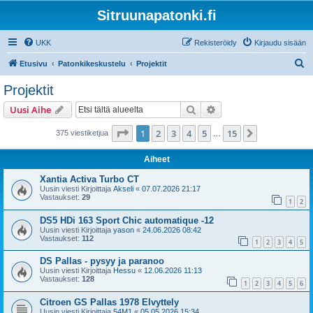
Sitruunapatonki.fi
UKK
Rekisteröidy
Kirjaudu sisään
E
Etusivu
Patonkikeskustelu
Projektit
t
Projektit
s
Etsi
Tarkennettu haku
Uusi Aihe
i
Sivu
1
/
15
1
2
3
4
5
15
Seuraava
375 viestiketjua
…
Aiheet
Xantia Activa Turbo CT
Uusin viesti Kirjoittaja
Akseli
«
07.07.2026 21:17
Vastaukset:
29
1
2
DS5 HDi 163 Sport Chic automatique -12
Uusin viesti Kirjoittaja
yason
«
24.06.2026 08:42
Vastaukset:
112
1
2
3
4
5
DS Pallas - pysyy ja paranoo
Uusin viesti Kirjoittaja
Hessu
«
12.06.2026 11:13
Vastaukset:
128
1
2
3
4
5
6
Citroen GS Pallas 1978 Elvyttely
Uusin viesti Kirjoittaja
54M1
«
05.05.2026 15:34