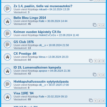
Zx 1.4, paaliin, tielle vai museoautoksi?
Uusin viesti Kirjoittaja
mikaeli
«
04.10.2024 13:28
Vastaukset:
3
Belle Bleu Lingo 2014
Uusin viesti Kirjoittaja
Ralle
«
30.09.2024 14:44
Vastaukset:
45
1
2
Kolmen vuoden käpistely CX:lle
Uusin viesti Kirjoittaja
HeikkiCvCxGs
«
22.08.2024 11:40
GS Club 1976
Uusin viesti Kirjoittaja
olli__o
«
18.08.2024 21:58
Vastaukset:
13
CX Prestige -84
Uusin viesti Kirjoittaja
Wesa
«
13.08.2024 20:23
Vastaukset:
64
1
2
3
ID 19, Lumenvalkoinen kampela
Uusin viesti Kirjoittaja
apopse
«
04.08.2024 21:36
Vastaukset:
43
1
2
Hiekkapuhallussuutin sytytystulpasta
Uusin viesti Kirjoittaja
olli__o
«
30.07.2024 17:00
Vastaukset:
8
Visa 11RE '84
Uusin viesti Kirjoittaja
Ralle
«
20.02.2024 09:10
Vastaukset:
69
1
2
3