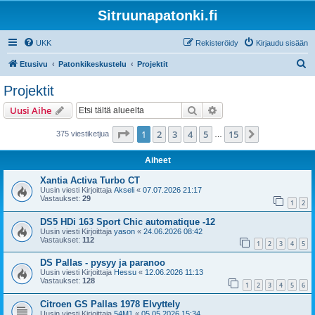
Sitruunapatonki.fi
UKK
Rekisteröidy
Kirjaudu sisään
E
Etusivu
Patonkikeskustelu
Projektit
t
Projektit
s
Etsi
Tarkennettu haku
Uusi Aihe
i
Sivu
1
/
15
1
2
3
4
5
15
Seuraava
375 viestiketjua
…
Aiheet
Xantia Activa Turbo CT
Uusin viesti Kirjoittaja
Akseli
«
07.07.2026 21:17
Vastaukset:
29
1
2
DS5 HDi 163 Sport Chic automatique -12
Uusin viesti Kirjoittaja
yason
«
24.06.2026 08:42
Vastaukset:
112
1
2
3
4
5
DS Pallas - pysyy ja paranoo
Uusin viesti Kirjoittaja
Hessu
«
12.06.2026 11:13
Vastaukset:
128
1
2
3
4
5
6
Citroen GS Pallas 1978 Elvyttely
Uusin viesti Kirjoittaja
54M1
«
05.05.2026 15:34