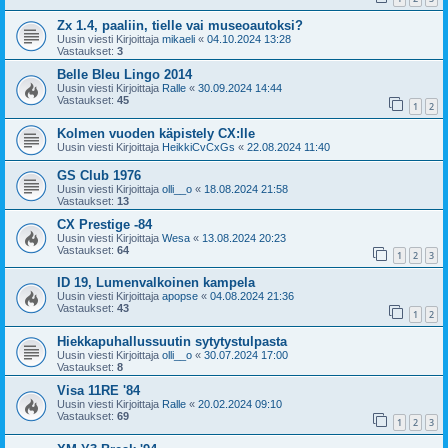
Zx 1.4, paaliin, tielle vai museoautoksi?
Uusin viesti Kirjoittaja
mikaeli
«
04.10.2024 13:28
Vastaukset:
3
Belle Bleu Lingo 2014
Uusin viesti Kirjoittaja
Ralle
«
30.09.2024 14:44
Vastaukset:
45
1
2
Kolmen vuoden käpistely CX:lle
Uusin viesti Kirjoittaja
HeikkiCvCxGs
«
22.08.2024 11:40
GS Club 1976
Uusin viesti Kirjoittaja
olli__o
«
18.08.2024 21:58
Vastaukset:
13
CX Prestige -84
Uusin viesti Kirjoittaja
Wesa
«
13.08.2024 20:23
Vastaukset:
64
1
2
3
ID 19, Lumenvalkoinen kampela
Uusin viesti Kirjoittaja
apopse
«
04.08.2024 21:36
Vastaukset:
43
1
2
Hiekkapuhallussuutin sytytystulpasta
Uusin viesti Kirjoittaja
olli__o
«
30.07.2024 17:00
Vastaukset:
8
Visa 11RE '84
Uusin viesti Kirjoittaja
Ralle
«
20.02.2024 09:10
Vastaukset:
69
1
2
3