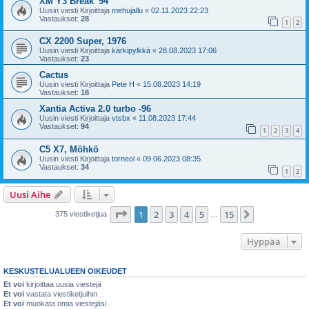
XM Y3 Break '94
Uusin viesti Kirjoittaja
mehujallu
«
02.11.2023 22:23
Vastaukset:
28
1
2
CX 2200 Super, 1976
Uusin viesti Kirjoittaja
kärkipylkkä
«
28.08.2023 17:06
Vastaukset:
23
Cactus
Uusin viesti Kirjoittaja
Pete H
«
15.08.2023 14:19
Vastaukset:
18
Xantia Activa 2.0 turbo -96
Uusin viesti Kirjoittaja
vtsbx
«
11.08.2023 17:44
Vastaukset:
94
1
2
3
4
C5 X7, Möhkö
Uusin viesti Kirjoittaja
torneol
«
09.06.2023 08:35
Vastaukset:
34
1
2
Uusi Aihe
Sivu
1
/
15
1
2
3
4
5
15
Seuraava
375 viestiketjua
…
Hyppää
KESKUSTELUALUEEN OIKEUDET
Et voi
kirjoittaa uusia viestejä
Et voi
vastata viestiketjuihin
Et voi
muokata omia viestejäsi