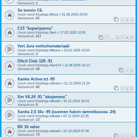
Vastaukset:
1
Se tonnin C6.
Uusin viesti Kirjoittaja
Wesa
«
01.05.2026 20:54
Vastaukset:
52
1
2
3
C15 "kuparipannu"
Uusin viesti Kirjoittaja
Siert
«
17.02.2026 10:05
Vastaukset:
217
1
6
7
8
9
…
Vert Jura verhoilumateriaali
Uusin viesti Kirjoittaja
Mikave
«
23.01.2026 15:53
Vastaukset:
3
Oltcit Club 11R -91
Uusin viesti Kirjoittaja
Aarni74
«
11.08.2025 20:13
Vastaukset:
28
1
2
Xantia Activa tct -95
Uusin viesti Kirjoittaja
cittroen
«
21.12.2024 21:24
Vastaukset:
65
1
2
3
Xm V6.24 -91 "ekojemma"
Uusin viesti Kirjoittaja
mikaeli
«
16.12.2024 18:53
Vastaukset:
9
Xantia 2.0 16v -95 (suomen halvin tammikuussa -24)
Uusin viesti Kirjoittaja
mikaeli
«
07.11.2024 22:35
Vastaukset:
13
BX 16 valve
Uusin viesti Kirjoittaja
mikaeli
«
22.10.2024 07:46
Vastaukset:
73
1
2
3