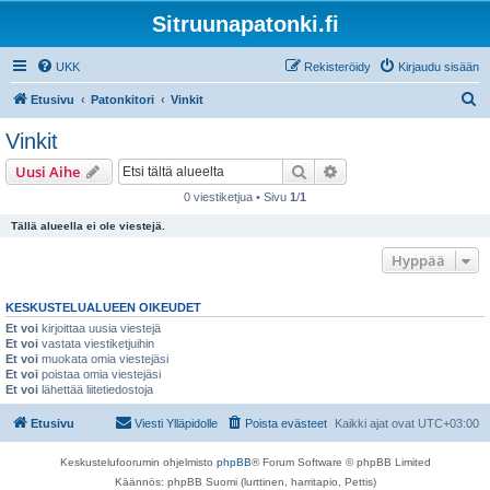
Sitruunapatonki.fi
UKK
Rekisteröidy
Kirjaudu sisään
E
Etusivu
Patonkitori
Vinkit
t
Vinkit
s
Etsi
Tarkennettu haku
Uusi Aihe
i
0 viestiketjua • Sivu
1
/
1
Tällä alueella ei ole viestejä.
Hyppää
KESKUSTELUALUEEN OIKEUDET
Et voi
kirjoittaa uusia viestejä
Et voi
vastata viestiketjuihin
Et voi
muokata omia viestejäsi
Et voi
poistaa omia viestejäsi
Et voi
lähettää liitetiedostoja
Etusivu
Viesti Ylläpidolle
Poista evästeet
Kaikki ajat ovat
UTC+03:00
Keskustelufoorumin ohjelmisto
phpBB
® Forum Software © phpBB Limited
Käännös: phpBB Suomi (lurttinen, harritapio, Pettis)