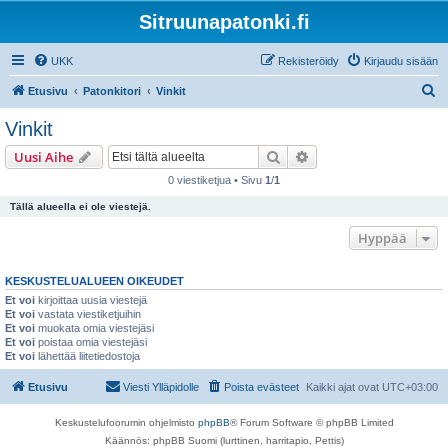
Sitruunapatonki.fi
UKK
Rekisteröidy
Kirjaudu sisään
E
Etusivu
Patonkitori
Vinkit
t
Vinkit
s
Etsi
Tarkennettu haku
Uusi Aihe
i
0 viestiketjua • Sivu
1
/
1
Tällä alueella ei ole viestejä.
Hyppää
KESKUSTELUALUEEN OIKEUDET
Et voi
kirjoittaa uusia viestejä
Et voi
vastata viestiketjuihin
Et voi
muokata omia viestejäsi
Et voi
poistaa omia viestejäsi
Et voi
lähettää liitetiedostoja
Etusivu
Viesti Ylläpidolle
Poista evästeet
Kaikki ajat ovat
UTC+03:00
Keskustelufoorumin ohjelmisto
phpBB
® Forum Software © phpBB Limited
Käännös: phpBB Suomi (lurttinen, harritapio, Pettis)