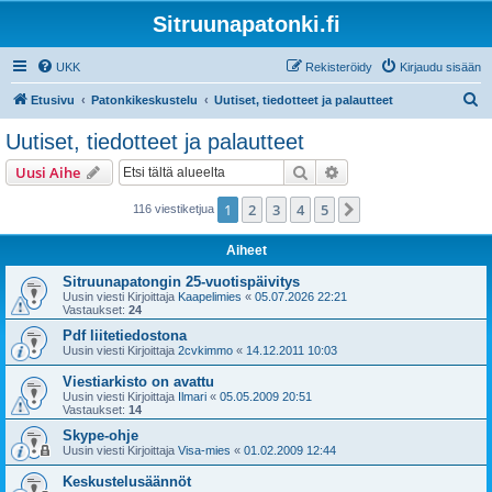
Sitruunapatonki.fi
UKK
Rekisteröidy
Kirjaudu sisään
E
Etusivu
Patonkikeskustelu
Uutiset, tiedotteet ja palautteet
t
Uutiset, tiedotteet ja palautteet
s
Etsi
Tarkennettu haku
Uusi Aihe
i
1
2
3
4
5
Seuraava
116 viestiketjua
Aiheet
Sitruunapatongin 25-vuotispäivitys
Uusin viesti Kirjoittaja
Kaapelimies
«
05.07.2026 22:21
Vastaukset:
24
Pdf liitetiedostona
Uusin viesti Kirjoittaja
2cvkimmo
«
14.12.2011 10:03
Viestiarkisto on avattu
Uusin viesti Kirjoittaja
Ilmari
«
05.05.2009 20:51
Vastaukset:
14
Skype-ohje
Uusin viesti Kirjoittaja
Visa-mies
«
01.02.2009 12:44
Keskustelusäännöt