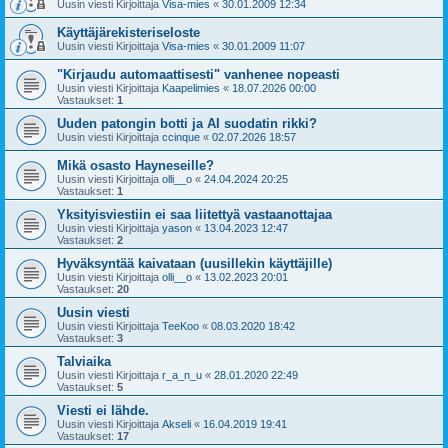
Uusin viesti Kirjoittaja
Visa-mies
«
30.01.2009 12:34
Käyttäjärekisteriseloste
Uusin viesti Kirjoittaja
Visa-mies
«
30.01.2009 11:07
"Kirjaudu automaattisesti" vanhenee nopeasti
Uusin viesti Kirjoittaja
Kaapelimies
«
18.07.2026 00:00
Vastaukset:
1
Uuden patongin botti ja AI suodatin rikki?
Uusin viesti Kirjoittaja
ccinque
«
02.07.2026 18:57
Mikä osasto Hayneseille?
Uusin viesti Kirjoittaja
olli__o
«
24.04.2024 20:25
Vastaukset:
1
Yksityisviestiin ei saa liitettyä vastaanottajaa
Uusin viesti Kirjoittaja
yason
«
13.04.2023 12:47
Vastaukset:
2
Hyväksyntää kaivataan (uusillekin käyttäjille)
Uusin viesti Kirjoittaja
olli__o
«
13.02.2023 20:01
Vastaukset:
20
Uusin viesti
Uusin viesti Kirjoittaja
TeeKoo
«
08.03.2020 18:42
Vastaukset:
3
Talviaika
Uusin viesti Kirjoittaja
r_a_n_u
«
28.01.2020 22:49
Vastaukset:
5
Viesti ei lähde.
Uusin viesti Kirjoittaja
Akseli
«
16.04.2019 19:41
Vastaukset:
17