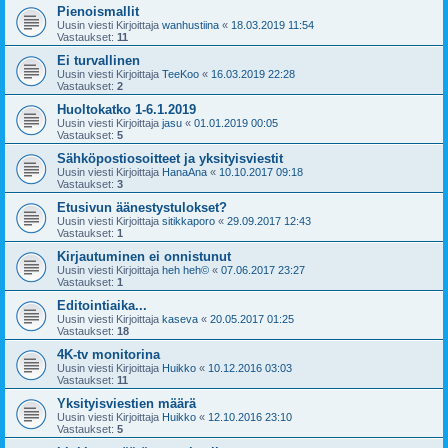
Pienoismallit
Uusin viesti Kirjoittaja
wanhustiina
«
18.03.2019 11:54
Vastaukset:
11
Ei turvallinen
Uusin viesti Kirjoittaja
TeeKoo
«
16.03.2019 22:28
Vastaukset:
2
Huoltokatko 1-6.1.2019
Uusin viesti Kirjoittaja
jasu
«
01.01.2019 00:05
Vastaukset:
5
Sähköpostiosoitteet ja yksityisviestit
Uusin viesti Kirjoittaja
HanaAna
«
10.10.2017 09:18
Vastaukset:
3
Etusivun äänestystulokset?
Uusin viesti Kirjoittaja
sitikkaporo
«
29.09.2017 12:43
Vastaukset:
1
Kirjautuminen ei onnistunut
Uusin viesti Kirjoittaja
heh heh©
«
07.06.2017 23:27
Vastaukset:
1
Editointiaika...
Uusin viesti Kirjoittaja
kaseva
«
20.05.2017 01:25
Vastaukset:
18
4K-tv monitorina
Uusin viesti Kirjoittaja
Huikko
«
10.12.2016 03:03
Vastaukset:
11
Yksityisviestien määrä
Uusin viesti Kirjoittaja
Huikko
«
12.10.2016 23:10
Vastaukset:
5