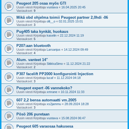
Peugeot 205 osaa myös GTI
Uusin viesti Kirjoittaja
vuotava
«
16.04.2025 20:45
Vastaukset:
9
Mikä obd ohjelma toimii Peugeot partner 2,0hdi -06
Uusin viesti Kirjoittaja
olli__o
«
02.01.2025 15:01
Vastaukset:
3
Pug405 taka kynkät, huokaus
Uusin viesti Kirjoittaja
kaselin
«
22.12.2024 11:19
Vastaukset:
5
P207:aan bluetooth
Uusin viesti Kirjoittaja
Larsanjus
«
14.12.2024 09:49
Vastaukset:
4
Alum. vanteet 14"
Uusin viesti Kirjoittaja
SitikkaSimo
«
11.12.2024 21:22
Vastaukset:
2
P307 facelift PP2000 konfigurointi Injection
Uusin viesti Kirjoittaja
lucaf
«
11.12.2024 04:18
Vastaukset:
3
Peugeot expert -06 vannekoko?
Uusin viesti Kirjoittaja
xmrane
«
10.11.2024 11:33
607 2,2 bensa automaatti vm.2005
Uusin viesti Kirjoittaja
xs2jammu
«
28.09.2024 18:28
Vastaukset:
3
Pösö 206 puretaan
Uusin viesti Kirjoittaja
vuotava
«
15.08.2024 06:47
Peugeot 605 varaosaa hakusesa