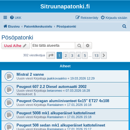
Sitruunapatonki.fi
UKK
Rekisteröidy
Kirjaudu sisään
E
Etusivu
Patonkikeskustelu
Pösöpatonki
t
Pösöpatonki
s
Etsi
Tarkennettu haku
Uusi Aihe
i
Sivu
1
/
13
1
2
3
4
5
13
Seuraava
302 viestiketjua
…
Aiheet
Mistral 2 vanne
Uusin viesti Kirjoittaja
jaakkovaakko
«
19.03.2026 12:29
Peugeot 607 2.2 Diesel automaatti 2002
Uusin viesti Kirjoittaja
betaromeo
«
07.03.2026 16:28
Vastaukset:
1
Peugeot Ouragan alumiinivanteet 6x15" ET27 4x108
Uusin viesti Kirjoittaja
Rantalainen
«
17.01.2026 16:18
Peugeot 5008 mk1 alkuperäiset kattotelineet
Uusin viesti Kirjoittaja
Rantalainen
«
17.01.2026 15:18
Peugeot 508 sedan mk1 alkuperäiset kattotelineet
Uusin viesti Kirjoittaja
Rantalainen
«
17.01.2026 15:17