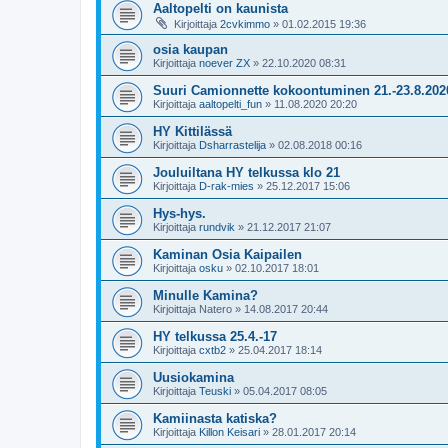
Aaltopelti on kaunista
Kirjoittaja
2cvkimmo
»
01.02.2015 19:36
osia kaupan
Kirjoittaja
noever ZX
»
22.10.2020 08:31
Suuri Camionnette kokoontuminen 21.-23.8.202
Kirjoittaja
aaltopelti_fun
»
11.08.2020 20:20
HY Kittilässä
Kirjoittaja
Dsharrastelija
»
02.08.2018 00:16
Jouluiltana HY telkussa klo 21
Kirjoittaja
D-rak-mies
»
25.12.2017 15:06
Hys-hys.
Kirjoittaja
rundvik
»
21.12.2017 21:07
Kaminan Osia Kaipailen
Kirjoittaja
osku
»
02.10.2017 18:01
Minulle Kamina?
Kirjoittaja
Natero
»
14.08.2017 20:44
HY telkussa 25.4.-17
Kirjoittaja
cxtb2
»
25.04.2017 18:14
Uusiokamina
Kirjoittaja
Teuski
»
05.04.2017 08:05
Kamiinasta katiska?
Kirjoittaja
Killon Keisari
»
28.01.2017 20:14