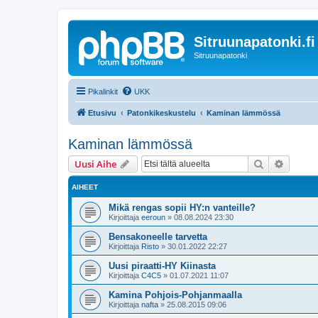
Sitruunapatonki.fi
Sitruunapatonki
Pikalinkit
UKK
Etusivu
Patonkikeskustelu
Kaminan lämmössä
Kaminan lämmössä
Etsi
Tarken
Uusi Aihe
AIHEET
Mikä rengas sopii HY:n vanteille?
Kirjoittaja
eeroun
»
08.08.2024 23:30
Bensakoneelle tarvetta
Kirjoittaja
Risto
»
30.01.2022 22:27
Uusi piraatti-HY Kiinasta
Kirjoittaja
C4C5
»
01.07.2021 11:07
Kamina Pohjois-Pohjanmaalla
Kirjoittaja
nafta
»
25.08.2015 09:06