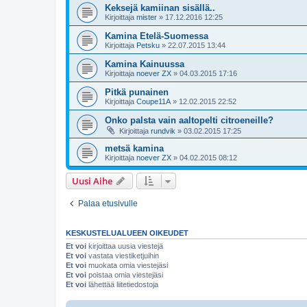
Keksejä kamiinan sisällä..
Kirjoittaja
mister
»
17.12.2016 12:25
Kamina Etelä-Suomessa
Kirjoittaja
Petsku
»
22.07.2015 13:44
Kamina Kainuussa
Kirjoittaja
noever ZX
»
04.03.2015 17:16
Pitkä punainen
Kirjoittaja
Coupe11A
»
12.02.2015 22:52
Onko palsta vain aaltopelti citroeneille?
Kirjoittaja
rundvik
»
03.02.2015 17:25
metsä kamina
Kirjoittaja
noever ZX
»
04.02.2015 08:12
Uusi Aihe
Palaa etusivulle
KESKUSTELUALUEEN OIKEUDET
Et voi
kirjoittaa uusia viestejä
Et voi
vastata viestiketjuihin
Et voi
muokata omia viestejäsi
Et voi
poistaa omia viestejäsi
Et voi
lähettää liitetiedostoja