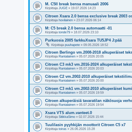
M. C5II break bensa manuaali 2006
Kirjoittaja
JUGE
»
19.07.2026 14:23
Citroen Xsara 2.0 bensa exclusive break 2003 o
Kirjoittaja
hovilainen
»
23.07.2026 06:14
M: C5 break 2.0 bensa automaatti -01
Kirjoittaja
tonde79
»
18.07.2026 23:10
Purkuosia 2005 farkkuXsara TU5JP4 J:pää
Kirjoittaja
puuhapete
»
09.05.2026 18:52
Citroen Berlingo vm.2008-2018 alkuperäiset teks
Kirjoittaja
Rantalainen
»
05.07.2026 20:05
Citroen C3 mk3 vm.2016-2024 alkuperäiset teksti
Kirjoittaja
Rantalainen
»
05.07.2026 20:03
Citroen C2 vm.2002-2010 alkuperäiset tekstiilim
Kirjoittaja
Rantalainen
»
05.07.2026 20:00
Citroen C3 mk1 vm.2002-2010 alkuperäiset kum
Kirjoittaja
Rantalainen
»
05.07.2026 19:59
Citroen alkuperäisiä tavaratilan näkösuoja verho
Kirjoittaja
Rantalainen
»
05.07.2026 19:54
Xsara VTS alum.vanteet.0
Kirjoittaja
SitikkaSimo
»
02.07.2026 15:44
Tuulilasin pyyhkijän moottorit Citroen C5 x7
Kirjoittaja
toiras
»
26.06.2026 15:28