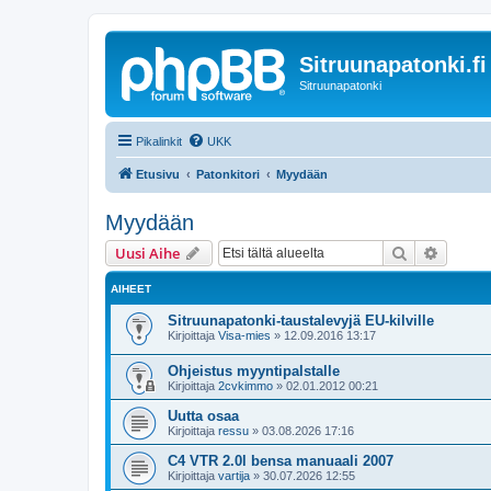
Sitruunapatonki.fi
Sitruunapatonki
Pikalinkit
UKK
Etusivu
Patonkitori
Myydään
Myydään
Etsi
Tarken
Uusi Aihe
AIHEET
Sitruunapatonki-taustalevyjä EU-kilville
Kirjoittaja
Visa-mies
»
12.09.2016 13:17
Ohjeistus myyntipalstalle
Kirjoittaja
2cvkimmo
»
02.01.2012 00:21
Uutta osaa
Kirjoittaja
ressu
»
03.08.2026 17:16
C4 VTR 2.0l bensa manuaali 2007
Kirjoittaja
vartija
»
30.07.2026 12:55