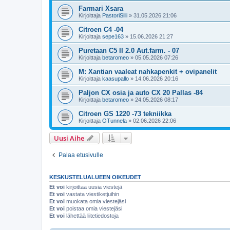
Farmari Xsara
Kirjoittaja
PastoriSilli
»
31.05.2026 21:06
Citroen C4 -04
Kirjoittaja
sepe163
»
15.06.2026 21:27
Puretaan C5 II 2.0 Aut.farm. - 07
Kirjoittaja
betaromeo
»
05.05.2026 07:26
M: Xantian vaaleat nahkapenkit + ovipanelit
Kirjoittaja
kaasupallo
»
14.06.2026 20:16
Paljon CX osia ja auto CX 20 Pallas -84
Kirjoittaja
betaromeo
»
24.05.2026 08:17
Citroen GS 1220 -73 tekniikka
Kirjoittaja
OTunnela
»
02.06.2026 22:06
Uusi Aihe
Palaa etusivulle
KESKUSTELUALUEEN OIKEUDET
Et voi
kirjoittaa uusia viestejä
Et voi
vastata viestiketjuihin
Et voi
muokata omia viestejäsi
Et voi
poistaa omia viestejäsi
Et voi
lähettää liitetiedostoja