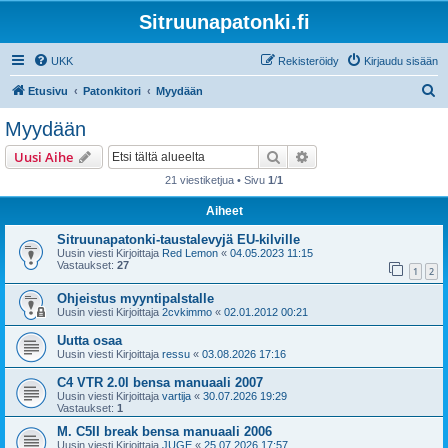
Sitruunapatonki.fi
UKK
Rekisteröidy
Kirjaudu sisään
E
Etusivu
Patonkitori
Myydään
t
Myydään
s
Etsi
Tarkennettu haku
Uusi Aihe
i
21 viestiketjua • Sivu
1
/
1
Aiheet
Sitruunapatonki-taustalevyjä EU-kilville
Uusin viesti Kirjoittaja
Red Lemon
«
04.05.2023 11:15
Vastaukset:
27
1
2
Ohjeistus myyntipalstalle
Uusin viesti Kirjoittaja
2cvkimmo
«
02.01.2012 00:21
Uutta osaa
Uusin viesti Kirjoittaja
ressu
«
03.08.2026 17:16
C4 VTR 2.0l bensa manuaali 2007
Uusin viesti Kirjoittaja
vartija
«
30.07.2026 19:29
Vastaukset:
1
M. C5II break bensa manuaali 2006
Uusin viesti Kirjoittaja
JUGE
«
25.07.2026 17:57