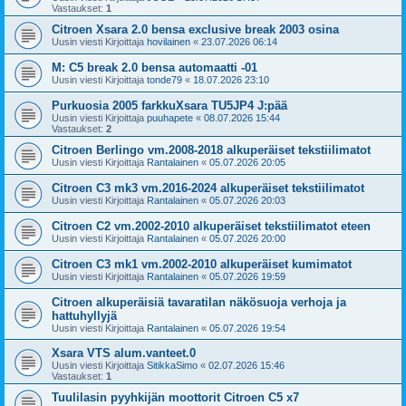
Vastaukset:
1
Citroen Xsara 2.0 bensa exclusive break 2003 osina
Uusin viesti Kirjoittaja
hovilainen
«
23.07.2026 06:14
M: C5 break 2.0 bensa automaatti -01
Uusin viesti Kirjoittaja
tonde79
«
18.07.2026 23:10
Purkuosia 2005 farkkuXsara TU5JP4 J:pää
Uusin viesti Kirjoittaja
puuhapete
«
08.07.2026 15:44
Vastaukset:
2
Citroen Berlingo vm.2008-2018 alkuperäiset tekstiilimatot
Uusin viesti Kirjoittaja
Rantalainen
«
05.07.2026 20:05
Citroen C3 mk3 vm.2016-2024 alkuperäiset tekstiilimatot
Uusin viesti Kirjoittaja
Rantalainen
«
05.07.2026 20:03
Citroen C2 vm.2002-2010 alkuperäiset tekstiilimatot eteen
Uusin viesti Kirjoittaja
Rantalainen
«
05.07.2026 20:00
Citroen C3 mk1 vm.2002-2010 alkuperäiset kumimatot
Uusin viesti Kirjoittaja
Rantalainen
«
05.07.2026 19:59
Citroen alkuperäisiä tavaratilan näkösuoja verhoja ja
hattuhyllyjä
Uusin viesti Kirjoittaja
Rantalainen
«
05.07.2026 19:54
Xsara VTS alum.vanteet.0
Uusin viesti Kirjoittaja
SitikkaSimo
«
02.07.2026 15:46
Vastaukset:
1
Tuulilasin pyyhkijän moottorit Citroen C5 x7