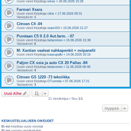
Uusin viesti Kirjoittaja
toiras
«
26.06.2026 15:28
Farmari Xsara
Uusin viesti Kirjoittaja
citris
«
17.06.2026 09:31
Vastaukset:
1
Citroen C4 -04
Uusin viesti Kirjoittaja
sepe163
«
15.06.2026 21:27
Puretaan C5 II 2.0 Aut.farm. - 07
Uusin viesti Kirjoittaja
betaromeo
«
15.06.2026 15:38
Vastaukset:
6
M: Xantian vaaleat nahkapenkit + ovipanelit
Uusin viesti Kirjoittaja
kaasupallo
«
14.06.2026 20:16
Paljon CX osia ja auto CX 20 Pallas -84
Uusin viesti Kirjoittaja
betaromeo
«
11.06.2026 06:48
Vastaukset:
4
Citroen GS 1220 -73 tekniikka
Uusin viesti Kirjoittaja
OTunnela
«
07.06.2026 17:21
Vastaukset:
3
Uusi Aihe
21 viestiketjua • Sivu
1
/
1
Hyppää
KESKUSTELUALUEEN OIKEUDET
Et voi
kirjoittaa uusia viestejä
Et voi
vastata viestiketjuihin