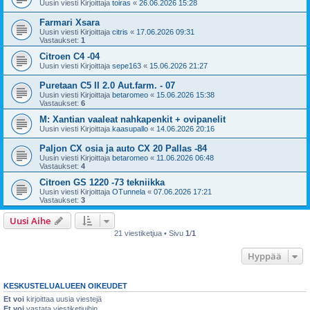
Uusin viesti Kirjoittaja
toiras
«
26.06.2026 15:28
Farmari Xsara
Uusin viesti Kirjoittaja
citris
«
17.06.2026 09:31
Vastaukset:
1
Citroen C4 -04
Uusin viesti Kirjoittaja
sepe163
«
15.06.2026 21:27
Puretaan C5 II 2.0 Aut.farm. - 07
Uusin viesti Kirjoittaja
betaromeo
«
15.06.2026 15:38
Vastaukset:
6
M: Xantian vaaleat nahkapenkit + ovipanelit
Uusin viesti Kirjoittaja
kaasupallo
«
14.06.2026 20:16
Paljon CX osia ja auto CX 20 Pallas -84
Uusin viesti Kirjoittaja
betaromeo
«
11.06.2026 06:48
Vastaukset:
4
Citroen GS 1220 -73 tekniikka
Uusin viesti Kirjoittaja
OTunnela
«
07.06.2026 17:21
Vastaukset:
3
Uusi Aihe
21 viestiketjua • Sivu
1
/
1
Hyppää
KESKUSTELUALUEEN OIKEUDET
Et voi
kirjoittaa uusia viestejä
Et voi
vastata viestiketjuihin