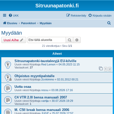
Sitruunapatonki.fi
UKK
Rekisteröidy
Kirjaudu sisään
E
Etusivu
Patonkitori
Myydään
t
Myydään
s
Etsi
Tarkennettu haku
Uusi Aihe
i
21 viestiketjua • Sivu
1
/
1
Aiheet
Sitruunapatonki-taustalevyjä EU-kilville
Uusin viesti Kirjoittaja
Red Lemon
«
04.05.2023 11:15
Vastaukset:
27
1
2
Ohjeistus myyntipalstalle
Uusin viesti Kirjoittaja
2cvkimmo
«
02.01.2012 00:21
Uutta osaa
Uusin viesti Kirjoittaja
ressu
«
03.08.2026 17:16
C4 VTR 2.0l bensa manuaali 2007
Uusin viesti Kirjoittaja
vartija
«
30.07.2026 19:29
Vastaukset:
1
M. C5II break bensa manuaali 2006
Uusin viesti Kirjoittaja
JUGE
«
25.07.2026 17:57