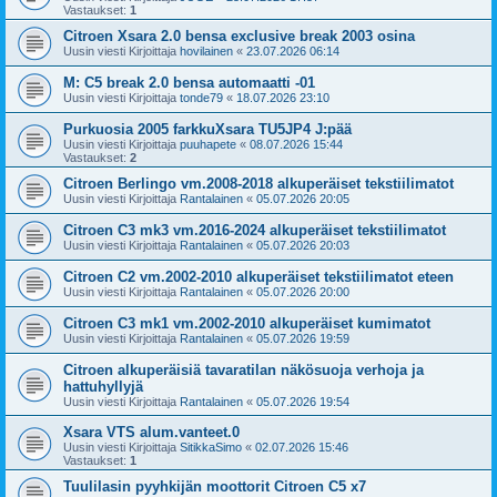
Vastaukset:
1
Citroen Xsara 2.0 bensa exclusive break 2003 osina
Uusin viesti Kirjoittaja
hovilainen
«
23.07.2026 06:14
M: C5 break 2.0 bensa automaatti -01
Uusin viesti Kirjoittaja
tonde79
«
18.07.2026 23:10
Purkuosia 2005 farkkuXsara TU5JP4 J:pää
Uusin viesti Kirjoittaja
puuhapete
«
08.07.2026 15:44
Vastaukset:
2
Citroen Berlingo vm.2008-2018 alkuperäiset tekstiilimatot
Uusin viesti Kirjoittaja
Rantalainen
«
05.07.2026 20:05
Citroen C3 mk3 vm.2016-2024 alkuperäiset tekstiilimatot
Uusin viesti Kirjoittaja
Rantalainen
«
05.07.2026 20:03
Citroen C2 vm.2002-2010 alkuperäiset tekstiilimatot eteen
Uusin viesti Kirjoittaja
Rantalainen
«
05.07.2026 20:00
Citroen C3 mk1 vm.2002-2010 alkuperäiset kumimatot
Uusin viesti Kirjoittaja
Rantalainen
«
05.07.2026 19:59
Citroen alkuperäisiä tavaratilan näkösuoja verhoja ja
hattuhyllyjä
Uusin viesti Kirjoittaja
Rantalainen
«
05.07.2026 19:54
Xsara VTS alum.vanteet.0
Uusin viesti Kirjoittaja
SitikkaSimo
«
02.07.2026 15:46
Vastaukset:
1
Tuulilasin pyyhkijän moottorit Citroen C5 x7