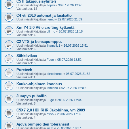
C5 II takajousisylinteri
Uusin viesti Kirjoittaja
Jopeli
«
30.07.2026 12:46
Vastaukset:
14
C4 vti 2010 automat ja lasikatto
Uusin viesti Kirjoittaja
hemu
«
29.07.2026 21:59
Xm Y4 3.0 V6 e-crofting kytkentä
Uusin viesti Kirjoittaja
olli__o
«
20.07.2026 11:18
Vastaukset:
6
C2 VTS ja bensapumppu.
Uusin viesti Kirjoittaja
lihamylly1
«
16.07.2026 15:51
Vastaukset:
5
Sähkövikaa
Uusin viesti Kirjoittaja
Fuge
«
05.07.2026 13:52
Vastaukset:
5
Puretech
Uusin viesti Kirjoittaja
citrophoros
«
03.07.2026 21:52
Vastaukset:
1
Kauko-ohjaimen koodaus.
Uusin viesti Kirjoittaja
taneaho
«
02.07.2026 16:09
Jumpyn puhallin
Uusin viesti Kirjoittaja
Fuge
«
28.06.2026 17:44
Vastaukset:
8
C5X7 2,0 HDi RHR Jakohihna, vm 2009
Uusin viesti Kirjoittaja
exso
«
28.06.2026 17:32
Vastaukset:
4
Ajovaloumpioiden toleranssit
Uusin viesti Kirjoittaja
lucaf
«
25.06.2026 19:37