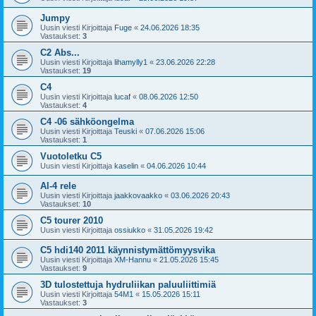
Jumpy
Uusin viesti Kirjoittaja
Fuge
«
24.06.2026 18:35
Vastaukset:
3
C2 Abs...
Uusin viesti Kirjoittaja
lihamylly1
«
23.06.2026 22:28
Vastaukset:
19
C4
Uusin viesti Kirjoittaja
lucaf
«
08.06.2026 12:50
Vastaukset:
4
C4 -06 sähköongelma
Uusin viesti Kirjoittaja
Teuski
«
07.06.2026 15:06
Vastaukset:
1
Vuotoletku C5
Uusin viesti Kirjoittaja
kaselin
«
04.06.2026 10:44
Al-4 rele
Uusin viesti Kirjoittaja
jaakkovaakko
«
03.06.2026 20:43
Vastaukset:
10
C5 tourer 2010
Uusin viesti Kirjoittaja
ossiukko
«
31.05.2026 19:42
C5 hdi140 2011 käynnistymättömyysvika
Uusin viesti Kirjoittaja
XM-Hannu
«
21.05.2026 15:45
Vastaukset:
9
3D tulostettuja hydruliikan paluuliittimiä
Uusin viesti Kirjoittaja
54M1
«
15.05.2026 15:11
Vastaukset:
3