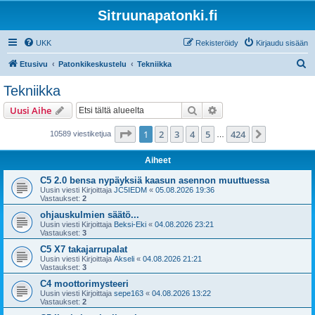
Sitruunapatonki.fi
UKK
Rekisteröidy
Kirjaudu sisään
E
Etusivu
Patonkikeskustelu
Tekniikka
t
Tekniikka
s
Etsi
Tarkennettu haku
Uusi Aihe
i
Sivu
1
/
424
1
2
3
4
5
424
Seuraava
10589 viestiketjua
…
Aiheet
C5 2.0 bensa nypäyksiä kaasun asennon muuttuessa
Uusin viesti Kirjoittaja
JC5IEDM
«
05.08.2026 19:36
Vastaukset:
2
ohjauskulmien säätö...
Uusin viesti Kirjoittaja
Beksi-Eki
«
04.08.2026 23:21
Vastaukset:
3
C5 X7 takajarrupalat
Uusin viesti Kirjoittaja
Akseli
«
04.08.2026 21:21
Vastaukset:
3
C4 moottorimysteeri
Uusin viesti Kirjoittaja
sepe163
«
04.08.2026 13:22
Vastaukset:
2