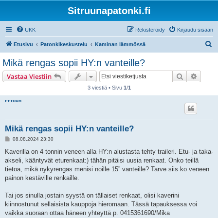
Sitruunapatonki.fi
UKK
Rekisteröidy
Kirjaudu sisään
E
Etusivu
Patonkikeskustelu
Kaminan lämmössä
t
Mikä rengas sopii HY:n vanteille?
s
Etsi
Tarken
Vastaa Viestiin
i
3 viestiä • Sivu
1
/
1
eeroun
Mikä rengas sopii HY:n vanteille?
V
08.08.2024 23:30
i
e
Kaverilla on 4 tonnin veneen alla HY:n alustasta tehty traileri. Etu- ja taka-
s
akseli, kääntyvät eturenkaat:) tähän pitäisi uusia renkaat. Onko teillä
t
i
tietoa, mikä nykyrengas menisi noille 15” vanteille? Tarve siis ko veneen
painon kestäville renkaille.
Tai jos sinulla jostain syystä on tällaiset renkaat, olisi kaverini
kiinnostunut sellaisista kauppoja hieromaan. Tässä tapauksessa voi
vaikka suoraan ottaa häneen yhteyttä p. 0415361690/Mika