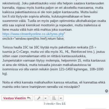
rekisterissä). Joku pakettiautoko voisi olla helpoin saatava kantavuuden
kannalta, riippuu myös kuinka paljon on eri akseleilla massaeroa, mutta
kaikissa pakettiautoissa ei ole noin paljon kantavuutta. Mutta luulisi
tori.fi:stä löytyvän sopivia aihioita, kulutuspinnallakaan ei liene
suuremmin väliä. Tuolla on myös paljon optimointia ulkohalkaisijan osalta
että saa sopivat kierrokset moottoriin ja nopeuden, mutta trailerissa ei
liene muuta väliä kuin että mahtuu joka suuntaan.
https://www.citroenhyonline.co.uk/tyres.php
"
onclick="window.open(this.href);return false;
Torissa haulla 15C tai 16C löytää myös pakettiauton renkaita (15 =
tuumia ja C=Cargo, mutta voi olla myös XL, HL, Reinforced tms.), joutuu
sitten vaan zoomailemaan että on riittävä kantavuusluokka,
Jumperistakin varmaan löytyy molempia, helpommin 15, mitta kantavuus
ei aina ole riittävä, mutta toisaalta joissain matkailuautoissa tai
isommissa voi olla varsin reilukin (esim 121=1450 kg/rengas, 108=1000
kg).
Noita ei ehkä kannata matkahuollon kanssa retuuttaa, eli kannattaa ehkä
mainita onko tarve Inarinjärven rannalla vai missäpäin?
Vastaa Viestiin
3 viestiä • Sivu
1
/
1