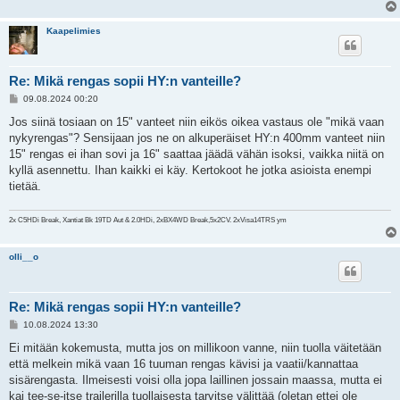
Kaapelimies
Re: Mikä rengas sopii HY:n vanteille?
V
09.08.2024 00:20
i
e
Jos siinä tosiaan on 15" vanteet niin eikös oikea vastaus ole "mikä vaan
s
nykyrengas"? Sensijaan jos ne on alkuperäiset HY:n 400mm vanteet niin
t
i
15" rengas ei ihan sovi ja 16" saattaa jäädä vähän isoksi, vaikka niitä on
kyllä asennettu. Ihan kaikki ei käy. Kertokoot he jotka asioista enempi
tietää.
2x C5HDi Break, Xantiat Bk 19TD Aut & 2.0HDi, 2xBX4WD Break,5x2CV. 2xVisa14TRS ym
olli__o
Re: Mikä rengas sopii HY:n vanteille?
V
10.08.2024 13:30
i
e
Ei mitään kokemusta, mutta jos on millikoon vanne, niin tuolla väitetään
s
että melkein mikä vaan 16 tuuman rengas kävisi ja vaatii/kannattaa
t
i
sisärengasta. Ilmeisesti voisi olla jopa laillinen jossain maassa, mutta ei
kai tee-se-itse trailerilla tuollaisesta tarvitse välittää (oletan ettei ole