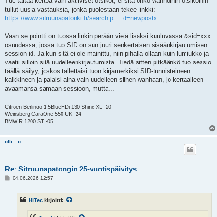
Tuo taitaa kertoa vain aktiiviset otsikot, ei sitä onko wanhoihin otsikoihin
tullut uusia vastauksia, jonka puolestaan tekee linkki:
https://www.sitruunapatonki.fi/search.p ... d=newposts
Vaan se pointti on tuossa linkin perään vielä lisäksi kuuluvassa &sid=xxx
osuudessa, jossa tuo SID on sun juuri senkertaisen sisäänkirjautumisen
session id. Ja kun sitä ei ole mainittu, niin pihalla ollaan kuin lumiukko ja
vaatii silloin sitä uudelleenkirjautumista. Tiedä sitten pitkäänkö tuo sessio
täällä säilyy, joskos tallettaisi tuon kirjamerkiksi SID-tunnisteineen
kaikkineen ja palaisi aina vain uudelleen siihen wanhaan, jo kertaalleen
avaamansa samaan sessioon, mutta...
Citroën Berlingo 1.5BlueHDi 130 Shine XL -20
Weinsberg CaraOne 550 UK -24
BMW R 1200 ST -05
olli__o
Re: Sitruunapatongin 25-vuotispäivitys
V
04.06.2026 12:57
i
e
s
HiTec
kirjoitti:
t
i