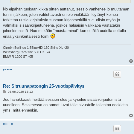
No eipähän tuokaan kikka sitten auttanut, sessio vanhenee jo muutaman
tunnin jälkeen, joten valitettavasti en ole vieläkään löytänyt keinoa
tarkistaa uusia kirjoituksia suoraan kirjanmerkillä s.e. olisin myös jo
valmiiksi sisäänkirjautuneena, joskos haluaisin vaikkapa vastatakin
johonkin niistä. Nuo mitkään "muista minut" kun ei tällä uudella softalla
enää yksinkertaisesti toimi
Citroën Berlingo 1.5BlueHDi 130 Shine XL -20
Weinsberg CaraOne 550 UK -24
BMW R 1200 ST -05
yason
Re: Sitruunapatongin 25-vuotispäivitys
V
05.06.2026 13:13
i
e
Joo hanakkaasti heittää session ulos ja kyselee sisäänkirjautumista
s
uudelleen. Selaimessa on samat luvat tälle sivustolle tallentaa cookieita
t
i
yms. mitä ennenkin.
olli__o