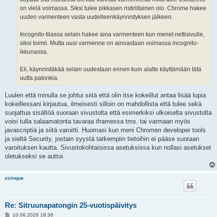
on vielä voimassa. Siksi tulee pikkasen ristiriitainen olo. Chrome hakee
uuden varmenteen vasta uudelleenkäynnistyksen jälkeen.
Incognito-tilassa selain hakee aina varmenteen kun menet nettisivulle,
siksi toimii. Mutta uusi varmenne on ainoastaan voimassa incognito-
ikkunassa.
Eli, käynnistäkää selain uudestaan ennen kuin alatte käyttämään tätä
uutta patonkia.
Luulen että minulla se johtui siitä että olin itse kokeillut antaa lisää lupia
kokeillessani kirjautua, ilmeisesti silloin on mahdollista että tulee sekä
suojattua sisältöä suoraan sivustolta että esimerkiksi ulkoiselta sivustolta
voisi tulla salaamatonta tavaraa iframessa tms. tai varmaan myös
javascriptiä ja siitä varoitti. Huomasi kun meni Chromen developer tools
ja sieltä Security, jostain syystä tarkempiin tietoihin ei pääse suoraan
varoituksen kautta. Sivustokohtaisissa asetuksissa kun nollasi asetukset
oletukseksi se auttoi.
ccinque
Re: Sitruunapatongin 25-vuotispäivitys
V
10.06.2026 18:36