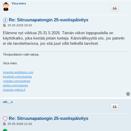
Visa-mies
Re: Sitruunapatongin 25-vuotispäivitys
V
25.05.2026 20:02
i
e
Elämme nyt viikkoa 25-31.5.2026. Tämän viikon loppupuolella on
s
käyttökatko, joka kestää joitain tunteja. Kärsivällisyyttä siis, jos patonki
t
i
ei ole tavoitettavissa, jos sitä juuri sillä hetkellä tarvitset.
Yksipuolaisen ratin takaa,
Visa-mies
visamies.wordpress.com
facebook.com/visamies
youtube.com/visamies
twitter.com/visamies
visamies.galleria.fi
olli__o
Re: Sitruunapatongin 25-vuotispäivitys
V
25.05.2026 21:52
i
e