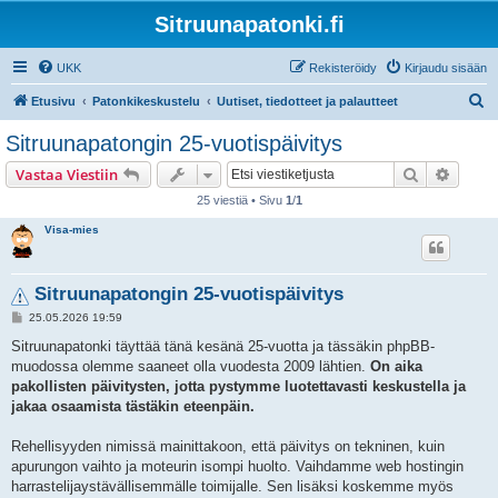
Sitruunapatonki.fi
UKK
Rekisteröidy
Kirjaudu sisään
E
Etusivu
Patonkikeskustelu
Uutiset, tiedotteet ja palautteet
t
Sitruunapatongin 25-vuotispäivitys
s
Etsi
Tarken
Vastaa Viestiin
i
25 viestiä • Sivu
1
/
1
Visa-mies
Sitruunapatongin 25-vuotispäivitys
V
25.05.2026 19:59
i
e
Sitruunapatonki täyttää tänä kesänä 25-vuotta ja tässäkin phpBB-
s
muodossa olemme saaneet olla vuodesta 2009 lähtien.
On aika
t
i
pakollisten päivitysten, jotta pystymme luotettavasti keskustella ja
jakaa osaamista tästäkin eteenpäin.
Rehellisyyden nimissä mainittakoon, että päivitys on tekninen, kuin
apurungon vaihto ja moteurin isompi huolto. Vaihdamme web hostingin
harrastelijaystävällisemmälle toimijalle. Sen lisäksi koskemme myös