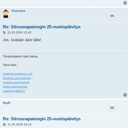
Visa-mies
Re: Sitruunapatongin 25-vuotispäivitys
V
31.05.2026 15:42
i
e
Jes, lisätään ääni tälle!
s
t
i
Yksipuolaisen ratin takaa,
Visa-mies
visamies.wordpress.com
facebook.com/visamies
youtube.com/visamies
twitter.com/visamies
visamies.galleria.fi
DyyD
Re: Sitruunapatongin 25-vuotispäivitys
V
31.05.2026 16:15
i