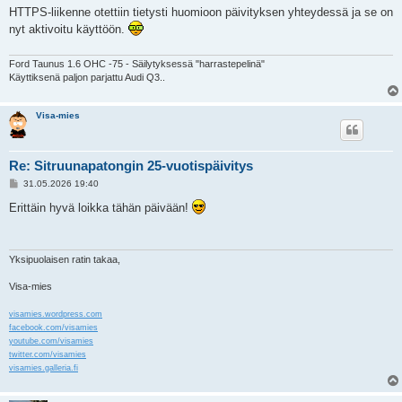
e
HTTPS-liikenne otettiin tietysti huomioon päivityksen yhteydessä ja se on
s
nyt aktivoitu käyttöön.
t
i
Ford Taunus 1.6 OHC -75 - Säilytyksessä "harrastepelinä"
Käyttiksenä paljon parjattu Audi Q3..
Visa-mies
Re: Sitruunapatongin 25-vuotispäivitys
V
31.05.2026 19:40
i
e
Erittäin hyvä loikka tähän päivään!
s
t
i
Yksipuolaisen ratin takaa,
Visa-mies
visamies.wordpress.com
facebook.com/visamies
youtube.com/visamies
twitter.com/visamies
visamies.galleria.fi