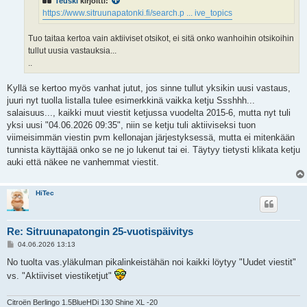
Teuski
kirjoitti:
https://www.sitruunapatonki.fi/search.p ... ive_topics
Tuo taitaa kertoa vain aktiiviset otsikot, ei sitä onko wanhoihin otsikoihin
tullut uusia vastauksia...
..
Kyllä se kertoo myös vanhat jutut, jos sinne tullut yksikin uusi vastaus,
juuri nyt tuolla listalla tulee esimerkkinä vaikka ketju Ssshhh...
salaisuus..., kaikki muut viestit ketjussa vuodelta 2015-6, mutta nyt tuli
yksi uusi "04.06.2026 09:35", niin se ketju tuli aktiiviseksi tuon
viimeisimmän viestin pvm kellonajan järjestyksessä, mutta ei mitenkään
tunnista käyttäjää onko se ne jo lukenut tai ei. Täytyy tietysti klikata ketju
auki että näkee ne vanhemmat viestit.
HiTec
Re: Sitruunapatongin 25-vuotispäivitys
V
04.06.2026 13:13
i
e
No tuolta vas.yläkulman pikalinkeistähän noi kaikki löytyy "Uudet viestit"
s
vs. "Aktiiviset viestiketjut"
t
i
Citroën Berlingo 1.5BlueHDi 130 Shine XL -20