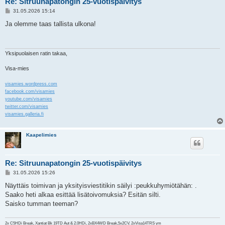
Re: Sitruunapatongin 25-vuotispäivitys
V
31.05.2026 15:14
i
e
Ja olemme taas tallista ulkona!
s
t
i
Yksipuolaisen ratin takaa,
Visa-mies
visamies.wordpress.com
facebook.com/visamies
youtube.com/visamies
twitter.com/visamies
visamies.galleria.fi
Kaapelimies
Re: Sitruunapatongin 25-vuotispäivitys
V
31.05.2026 15:26
i
e
Näyttäis toimivan ja yksityisviestitikin säilyi :peukkuhymiötähän: .
s
Saako heti alkaa esittää lisätoivomuksia? Esitän silti.
t
i
Saisko tumman teeman?
2x C5HDi Break, Xantiat Bk 19TD Aut & 2.0HDi, 2xBX4WD Break,5x2CV. 2xVisa14TRS ym