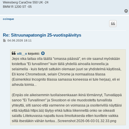
Weinsberg CaraOne 550 UK -24
BMW R 1200 ST -05
ccinque
Re: Sitruunapatongin 25-vuotispäivitys
V
04.06.2026 18:11
i
e
s
olli__o
kirjoitti:
t
i
Jeps vika taitaa olla täällä "omassa päässä", en ole saanut myöskään
toistettua "Ei turvallinen" kuin tällä yhdellä ainoalla koneella ja
selaimella - kuis tietysti sattukin olemaan juuri se yhdistelmä käytössä,
Eli kone Chromebook, selain Chrome ja normaalissa tilassa
(Esimerkiksi Incognito tilassa samassa koneessa ei tule herjaa), eli ei
aiheuta toimia...
(Enpäs ole aikeisemmin tuollaiseenkaaan ikinä törmännyt, Turvatäppä
sanoo "Ei Turvallinen" ja Sivustoon ei ole muodostettu turvallista
yhteyttä, silti sanoo että varmenne on voimassa ja osoiterivillä näyttäisi
että käyttää https:ää) täytyy ehkä tutkia liikennettä onko se oikeasti
salattu Liitekuvassa napattu kuva ilmoituksesta etten kuvittele vaikka
siltä itsestäkin vähän tuntuu...Screenshot 2026-06-03 01.32.33.png