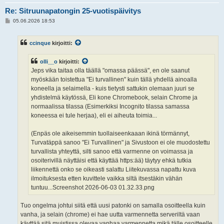
Re: Sitruunapatongin 25-vuotispäivitys
V
05.06.2026 18:53
i
e
s
ccinque
kirjoitti:
t
i
olli__o
kirjoitti:
Jeps vika taitaa olla täällä "omassa päässä", en ole saanut
myöskään toistettua "Ei turvallinen" kuin tällä yhdellä ainoalla
koneella ja selaimella - kuis tietysti sattukin olemaan juuri se
yhdistelmä käytössä, Eli kone Chromebook, selain Chrome ja
normaalissa tilassa (Esimerkiksi Incognito tilassa samassa
koneessa ei tule herjaa), eli ei aiheuta toimia...
(Enpäs ole aikeisemmin tuollaiseenkaaan ikinä törmännyt,
Turvatäppä sanoo "Ei Turvallinen" ja Sivustoon ei ole muodostettu
turvallista yhteyttä, silti sanoo että varmenne on voimassa ja
osoiterivillä näyttäisi että käyttää https:ää) täytyy ehkä tutkia
liikennettä onko se oikeasti salattu Liitekuvassa napattu kuva
ilmoituksesta etten kuvittele vaikka siltä itsestäkin vähän
tuntuu...Screenshot 2026-06-03 01.32.33.png
Tuo ongelma johtui siitä että uusi patonki on samalla osoitteella kuin
vanha, ja selain (chrome) ei hae uutta varmennetta serveriltä vaan
käyttää sitä muistissa olevaa vanhaa varmennetta mikä tälle osoitteelle