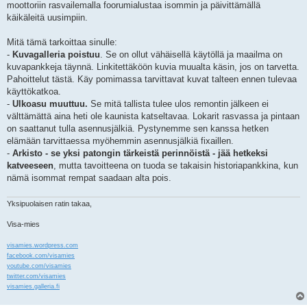
moottoriin rasvailemalla foorumialustaa isommin ja päivittämällä
käikäleitä uusimpiin.
Mitä tämä tarkoittaa sinulle:
-
Kuvagalleria poistuu
. Se on ollut vähäisellä käytöllä ja maailma on
kuvapankkeja täynnä. Linkitettäköön kuvia muualta käsin, jos on tarvetta.
Pahoittelut tästä. Käy pomimassa tarvittavat kuvat talteen ennen tulevaa
käyttökatkoa.
-
Ulkoasu muuttuu.
Se mitä tallista tulee ulos remontin jälkeen ei
välttämättä aina heti ole kaunista katseltavaa. Lokarit rasvassa ja pintaan
on saattanut tulla asennusjälkiä. Pystynemme sen kanssa hetken
elämään tarvittaessa myöhemmin asennusjälkiä fixaillen.
-
Arkisto - se yksi patongin tärkeistä perinnöistä - jää hetkeksi
katveeseen
, mutta tavoitteena on tuoda se takaisin historiapankkina, kun
nämä isommat rempat saadaan alta pois.
Yksipuolaisen ratin takaa,
Visa-mies
visamies.wordpress.com
facebook.com/visamies
youtube.com/visamies
twitter.com/visamies
visamies.galleria.fi