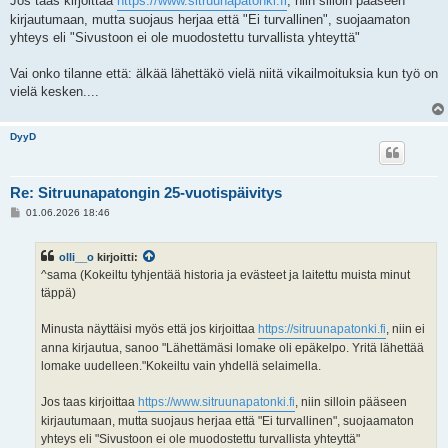
Jos taas kirjoittaa
https://www.sitruunapatonki.fi
, niin silloin pääseen
kirjautumaan, mutta suojaus herjaa että "Ei turvallinen", suojaamaton
yhteys eli "Sivustoon ei ole muodostettu turvallista yhteyttä"
Vai onko tilanne että: älkää lähettäkö vielä niitä vikailmoituksia kun työ on
vielä kesken....
DyyD
Re: Sitruunapatongin 25-vuotispäivitys
V
01.06.2026 18:46
i
e
s
olli__o
kirjoitti:
t
i
^sama (Kokeiltu tyhjentää historia ja evästeet ja laitettu muista minut
täppä)
Minusta näyttäisi myös että jos kirjoittaa
https://sitruunapatonki.fi
, niin ei
anna kirjautua, sanoo "Lähettämäsi lomake oli epäkelpo. Yritä lähettää
lomake uudelleen."Kokeiltu vain yhdellä selaimella.
Jos taas kirjoittaa
https://www.sitruunapatonki.fi
, niin silloin pääseen
kirjautumaan, mutta suojaus herjaa että "Ei turvallinen", suojaamaton
yhteys eli "Sivustoon ei ole muodostettu turvallista yhteyttä"