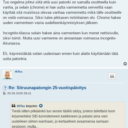
Tuo ongelma johtui siitä että uusi patonki on samalla osoitteella kuin
vanha, ja selain (chrome) ei hae uutta varmennetta serveriltä vaan
käyttää sitä muistissa olevaa vanhaa varmennetta mikä tälle osoitteelle
on vielä voimassa. Siksi tulee pikkasen ristiriitainen olo. Chrome hakee
uuden varmenteen vasta uudelleenkäynnistyksen jälkeen.
Incognito-tilassa selain hakee aina varmenteen kun menet nettisivulle,
siksi toimii. Mutta uusi varmenne on ainoastaan voimassa incognito-
ikkunassa.
Eli, käynnistäkää selain uudestaan ennen kuin alatte käyttämään tätä
uutta patonkia.
HiTec
Re: Sitruunapatongin 25-vuotispäivitys
V
05.06.2026 08:41
i
e
s
HiTec
kirjoitti:
t
i
Tiedä sitten pitkäänkö tuo sessio täällä säilyy, joskos tallettaisi tuon
kirjamerkiksi SID-tunnisteineen kaikkineen ja palaisi aina vain
uudelleen siihen wanhaan, jo kertaalleen avaamansa samaan
sessioon, mutta...