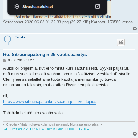
Screenshot 2026-06-03 01.32.33.png (39.27 KiB) Katsottu 150585 kertaa
Teuski
Re: Sitruunapatongin 25-vuotispäivitys
V
03.06.2026 07:27
i
e
Aluksi oli ongelmia, kut ei toiminut kuin sattunaisesti. Syyksi paljastui,
s
että mun suosikit osoitti vanhan foorumin "aktiiviset viestiketjut"-sivulle.
t
i
Olen yleensä selaillut aina tuota kautta ja meinasinkin jo toivoa
ominaisuutta takaisin, mutta sitten löysin sen pikalinkeistä.
eli;
https://www.sitruunapatonki.fi/search.p ... ive_topics
Täälläkin heittää ulos vähän väliä.
-=Citroën - Yhtä mukava kuin hyvä nojatuoli. Mutta parempi ajaa.=-
-=C-Crosser 2.2HDi '07|C4 Cactus BlueHDi100 ETG '16=-