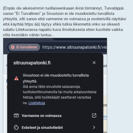
(Enpäs ole aikeisemmin tuollaiseenkaaan ikinä törmännyt, Turvatäppä
sanoo "Ei Turvallinen" ja Sivustoon ei ole muodostettu turvallista
yhteyttä, silti sanoo että varmenne on voimassa ja osoiterivillä näyttäisi
että käyttää https:ää) täytyy ehkä tutkia liikennettä onko se oikeasti
salattu Liitekuvassa napattu kuva ilmoituksesta etten kuvittele vaikka
siltä itsestäkin vähän tuntuu...