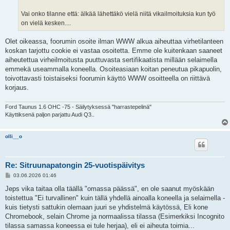
Vai onko tilanne että: älkää lähettäkö vielä niitä vikailmoituksia kun työ
on vielä kesken....
Olet oikeassa, foorumin osoite ilman WWW alkua aiheuttaa virhetilanteen
koskan tarjottu cookie ei vastaa osoitetta. Emme ole kuitenkaan saaneet
aiheutettua virheilmoitusta puuttuvasta sertifikaatista millään selaimella
emmekä useammalla koneella. Osoiteasiaan koitan peneutua pikapuolin,
toivottavasti toistaiseksi foorumin käyttö WWW osoitteella on riittävä
korjaus.
Ford Taunus 1.6 OHC -75 - Säilytyksessä "harrastepelinä"
Käyttiksenä paljon parjattu Audi Q3..
olli__o
Re: Sitruunapatongin 25-vuotispäivitys
V
03.06.2026 01:46
i
e
Jeps vika taitaa olla täällä "omassa päässä", en ole saanut myöskään
s
toistettua "Ei turvallinen" kuin tällä yhdellä ainoalla koneella ja selaimella -
t
i
kuis tietysti sattukin olemaan juuri se yhdistelmä käytössä, Eli kone
Chromebook, selain Chrome ja normaalissa tilassa (Esimerkiksi Incognito
tilassa samassa koneessa ei tule herjaa), eli ei aiheuta toimia...