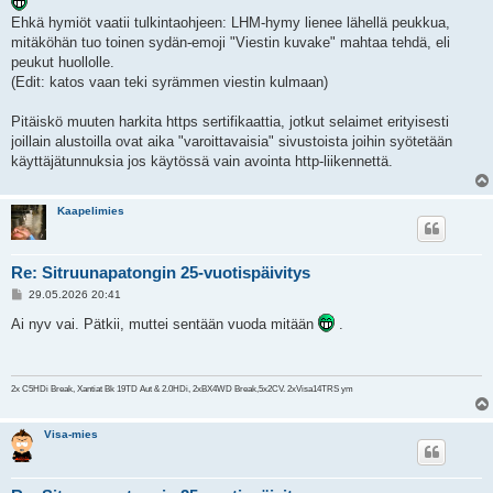
s
Ehkä hymiöt vaatii tulkintaohjeen: LHM-hymy lienee lähellä peukkua,
t
i
mitäköhän tuo toinen sydän-emoji "Viestin kuvake" mahtaa tehdä, eli
peukut huollolle.
(Edit: katos vaan teki syrämmen viestin kulmaan)
Pitäiskö muuten harkita https sertifikaattia, jotkut selaimet erityisesti
joillain alustoilla ovat aika "varoittavaisia" sivustoista joihin syötetään
käyttäjätunnuksia jos käytössä vain avointa http-liikennettä.
Kaapelimies
Re: Sitruunapatongin 25-vuotispäivitys
V
29.05.2026 20:41
i
e
Ai nyv vai. Pätkii, muttei sentään vuoda mitään
.
s
t
i
2x C5HDi Break, Xantiat Bk 19TD Aut & 2.0HDi, 2xBX4WD Break,5x2CV. 2xVisa14TRS ym
Visa-mies