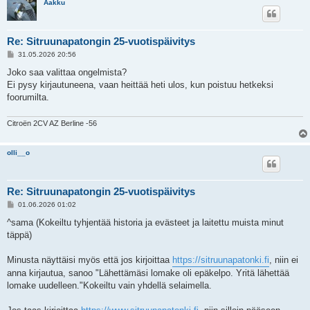
Aakku
Re: Sitruunapatongin 25-vuotispäivitys
V
31.05.2026 20:56
i
e
Joko saa valittaa ongelmista?
s
Ei pysy kirjautuneena, vaan heittää heti ulos, kun poistuu hetkeksi
t
i
foorumilta.
Citroën 2CV AZ Berline -56
olli__o
Re: Sitruunapatongin 25-vuotispäivitys
V
01.06.2026 01:02
i
e
^sama (Kokeiltu tyhjentää historia ja evästeet ja laitettu muista minut
s
täppä)
t
i
Minusta näyttäisi myös että jos kirjoittaa
https://sitruunapatonki.fi
, niin ei
anna kirjautua, sanoo "Lähettämäsi lomake oli epäkelpo. Yritä lähettää
lomake uudelleen."Kokeiltu vain yhdellä selaimella.