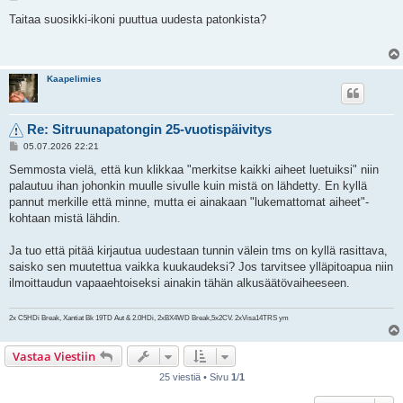
i
e
Taitaa suosikki-ikoni puuttua uudesta patonkista?
s
t
i
Kaapelimies
Re: Sitruunapatongin 25-vuotispäivitys
V
05.07.2026 22:21
i
e
Semmosta vielä, että kun klikkaa "merkitse kaikki aiheet luetuiksi" niin
s
palautuu ihan johonkin muulle sivulle kuin mistä on lähdetty. En kyllä
t
i
pannut merkille että minne, mutta ei ainakaan "lukemattomat aiheet"-
kohtaan mistä lähdin.
Ja tuo että pitää kirjautua uudestaan tunnin välein tms on kyllä rasittava,
saisko sen muutettua vaikka kuukaudeksi? Jos tarvitsee ylläpitoapua niin
ilmoittaudun vapaaehtoiseksi ainakin tähän alkusäätövaiheeseen.
2x C5HDi Break, Xantiat Bk 19TD Aut & 2.0HDi, 2xBX4WD Break,5x2CV. 2xVisa14TRS ym
Vastaa Viestiin
25 viestiä • Sivu
1
/
1