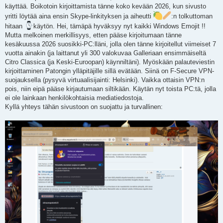
s
käyttää. Boikotoin kirjoittamista tänne koko kevään 2026, kun sivusto
t
i
yritti löytää aina ensin Skype-linkityksen ja aiheutti
:n tolkuttoman
hitaan
käytön. Hei, tämäpä hyväksyy nyt kaikki Windows Emojit !!
Mutta melkoinen merkillisyys, etten pääse kirjoitumaan tänne
kesäkuussa 2026 suosikki-PC:lläni, jolla olen tänne kirjoitellut viimeiset 7
vuotta ainakin (ja laittanut yli 300 valokuvaa Galleriaan ensimmäiseltä
Citro Classica (ja Keski-Euroopan) käynniltäni). Myöskään palauteviestin
kirjoittaminen Patongin ylläpitäjille sillä evätään. Siinä on F-Secure VPN-
suojauksella (pysyvä virtuaalisijainti: Helsinki). Vaikka ottaisin VPN:n
pois, niin eipä pääse kirjautumaan siltikään. Käytän nyt toista PC:tä, jolla
ei ole lainkaan henkilökohtaisia mediatiedostoja.
Kyllä yhteys tähän sivustoon on suojattu ja turvallinen: