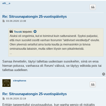
olli__o
Re: Sitruunapatongin 25-vuotispäivitys
V
03.06.2026 13:38
i
e
s
Teuski
kirjoitti:
t
i
Aluksi oli ongelmia, kut ei toiminut kuin sattunaisesti. Syyksi paljastui,
että mun suosikit osoitti vanhan foorumin "aktiiviset viestiketjut"-sivulle.
Olen yleensä selaillut aina tuota kautta ja meinasinkin jo toivoa
ominaisuutta takaisin, mutta sitten löysin sen pikalinkeistä.
...
Samaa ihmettelin, täytyi tallettaa uudestaan suosikeihin, siinä on eroa
hieman polussa, vanhassa oli /forum/ välissä, se täytyy editoida pois tai
tallettaa uudelleen.
citrophoros
Re: Sitruunapatongin 25-vuotispäivitys
V
03.06.2026 22:19
i
e
Erittäin tarpeentullut sivustouudistus, kun wanha wersio oli riskialtis