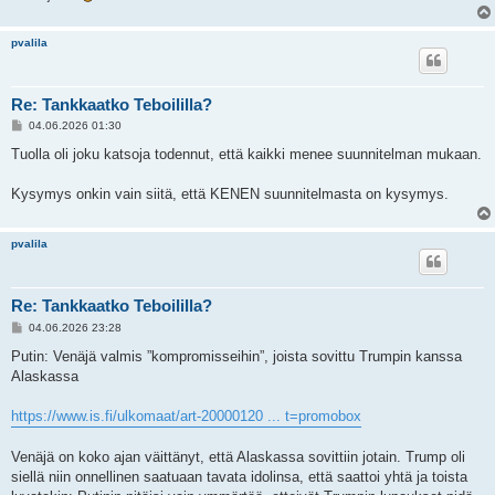
pvalila
Re: Tankkaatko Teboililla?
V
04.06.2026 01:30
i
e
Tuolla oli joku katsoja todennut, että kaikki menee suunnitelman mukaan.
s
t
i
Kysymys onkin vain siitä, että KENEN suunnitelmasta on kysymys.
pvalila
Re: Tankkaatko Teboililla?
V
04.06.2026 23:28
i
e
Putin: Venäjä valmis ”kompromisseihin”, joista sovittu Trumpin kanssa
s
Alaskassa
t
i
https://www.is.fi/ulkomaat/art-20000120 ... t=promobox
Venäjä on koko ajan väittänyt, että Alaskassa sovittiin jotain. Trump oli
siellä niin onnellinen saatuaan tavata idolinsa, että saattoi yhtä ja toista