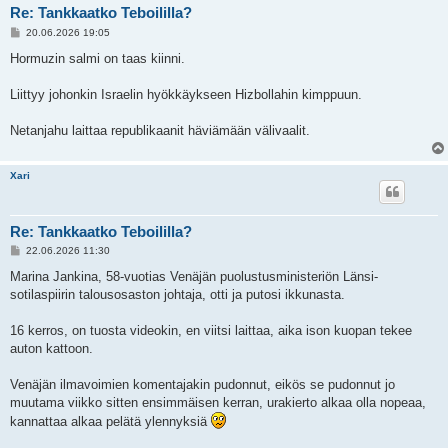
Re: Tankkaatko Teboililla?
V
20.06.2026 19:05
i
e
Hormuzin salmi on taas kiinni.
s
t
i
Liittyy johonkin Israelin hyökkäykseen Hizbollahin kimppuun.
Netanjahu laittaa republikaanit häviämään välivaalit.
Xari
Re: Tankkaatko Teboililla?
V
22.06.2026 11:30
i
e
Marina Jankina, 58-vuotias Venäjän puolustusministeriön Länsi-
s
sotilaspiirin talousosaston johtaja, otti ja putosi ikkunasta.
t
i
16 kerros, on tuosta videokin, en viitsi laittaa, aika ison kuopan tekee
auton kattoon.
Venäjän ilmavoimien komentajakin pudonnut, eikös se pudonnut jo
muutama viikko sitten ensimmäisen kerran, urakierto alkaa olla nopeaa,
kannattaa alkaa pelätä ylennyksiä