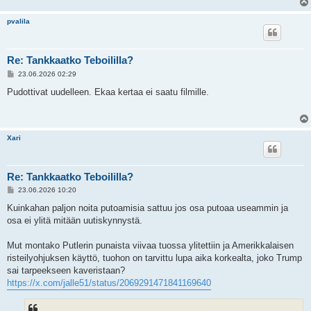
pvalila
Re: Tankkaatko Teboililla?
V
23.06.2026 02:29
i
e
Pudottivat uudelleen. Ekaa kertaa ei saatu filmille.
s
t
i
Xari
Re: Tankkaatko Teboililla?
V
23.06.2026 10:20
i
e
Kuinkahan paljon noita putoamisia sattuu jos osa putoaa useammin ja
s
osa ei ylitä mitään uutiskynnystä.
t
i
Mut montako Putlerin punaista viivaa tuossa ylitettiin ja Amerikkalaisen
risteilyohjuksen käyttö, tuohon on tarvittu lupa aika korkealta, joko Trump
sai tarpeekseen kaveristaan?
https://x.com/jalle51/status/2069291471841169640