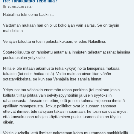
Re: Tankkaatko Teboililla?
V
19.06.2026 17:37
i
e
Nabiullina teki come backin...
s
t
i
Väittämän mukaan hän on ollut koko ajan vain sairas. Se on täysin
mahdollista.
Venäjän taloutta ei tosin pelasta kukaan, ei edes Nabiullina.
Sotateollisuutta on rahoitettu antamalla ihmisten tallettamat rahat lainoina
puolustusalan yrityksille.
Niillä ei ole mitään aikomusta (eikä kykyä) noita lainojansa maksaa
takaisin (tai edes hoitaa niitä). Valtio maksaa aivan liian vähän
sotatarvikkeista, se kun saa Venäjällä itse sanella hinnat.
Yritys nostaa vähänkin enemmän rahaa pankista (tai maksaa jotain
kallista tililtä) johtaa vain selvityspyyntöihin ja usein syytöksiin
rahanpesusta. Jossain esitettiin, että jo noin kolmea miljoonaa ihmistä
epäillään rahanpesusta. Jotkut poliitikot ovat jo suoraan sanoneet,
etteivät ihmiset tule rahojaan takaisin saamaan; he tosin sanovat myös,
että kansakunnan rahojen käyttäminen puolustusmenoihin on täysin
oikein.
Voisin kuvitella, että ihmiset pakotetaan kohta muuttamaan pankkitileillä