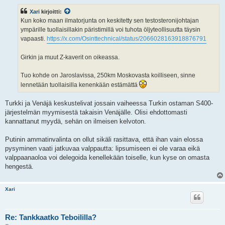
e
s
Xari
kirjoitti:
t
i
Kun koko maan ilmatorjunta on keskitetty sen testosteronijohtajan
ympärille tuollaisillakin päristimillä voi tuhota öljyteollisuutta täysin
vapaasti.
https://x.com/Osinttechnical/status/2066028163918876791
Girkin ja muut Z-kaverit on oikeassa.
Tuo kohde on Jaroslavissa, 250km Moskovasta koilliseen, sinne
lennetään tuollaisilla kenenkään estämättä
Turkki ja Venäjä keskustelivat jossain vaiheessa Turkin ostaman S400-
järjestelmän myymisestä takaisin Venäjälle. Olisi ehdottomasti
kannattanut myydä, sehän on ilmeisen kelvoton.
Putinin ammatinvalinta on ollut sikäli rasittava, että ihan vain elossa
pysyminen vaati jatkuvaa valppautta: lipsumiseen ei ole varaa eikä
valppaanaoloa voi delegoida kenellekään toiselle, kun kyse on omasta
hengestä.
Xari
Re: Tankkaatko Teboililla?