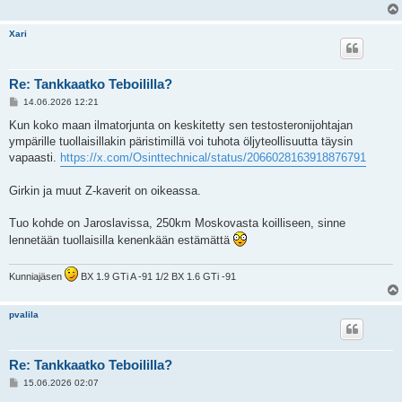
Xari
Re: Tankkaatko Teboililla?
V
14.06.2026 12:21
i
e
Kun koko maan ilmatorjunta on keskitetty sen testosteronijohtajan
s
ympärille tuollaisillakin päristimillä voi tuhota öljyteollisuutta täysin
t
i
vapaasti.
https://x.com/Osinttechnical/status/2066028163918876791
Girkin ja muut Z-kaverit on oikeassa.
Tuo kohde on Jaroslavissa, 250km Moskovasta koilliseen, sinne
lennetään tuollaisilla kenenkään estämättä
Kunniajäsen
BX 1.9 GTi A -91 1/2 BX 1.6 GTi -91
pvalila
Re: Tankkaatko Teboililla?
V
15.06.2026 02:07
i