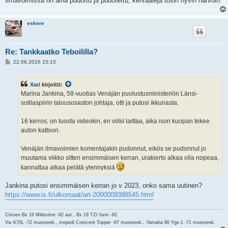
Ilmavoimissa on aina pudottu ja pudotettu, kenraaleja tosin hyvin harvoin.
eskere
Re: Tankkaatko Teboililla?
V
22.06.2026 15:15
i
e
s
Xari
kirjoitti:
t
i
Marina Jankina, 58-vuotias Venäjän puolustusministeriön Länsi-
sotilaspiirin talousosaston johtaja, otti ja putosi ikkunasta.
16 kerros, on tuosta videokin, en viitsi laittaa, aika ison kuopan tekee
auton kattoon.
Venäjän ilmavoimien komentajakin pudonnut, eikös se pudonnut jo
muutama viikko sitten ensimmäisen kerran, urakierto alkaa olla nopeaa,
kannattaa alkaa pelätä ylennyksiä
Jankina putosi ensimmäisen kerran jo v 2023, onko sama uutinen?
https://www.is.fi/ulkomaat/art-2000009398545.html
Citroen Bx 19 Millesime -92 aut., Bx 19 TZI farm -92.
Vw K70L -72 museorek., mopedi Crescent Topper -67 museorek., Yamaha 80 Ygs-1 -71 museorek.