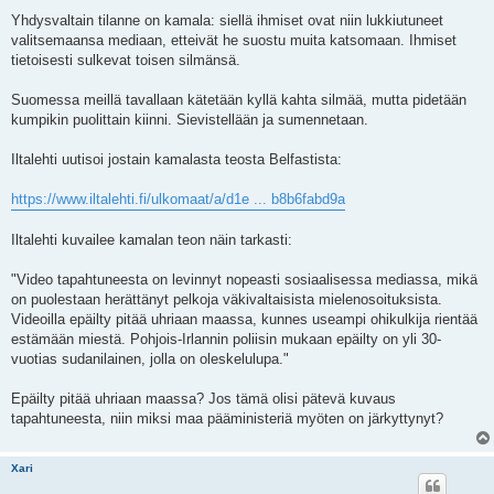
t
i
Yhdysvaltain tilanne on kamala: siellä ihmiset ovat niin lukkiutuneet
valitsemaansa mediaan, etteivät he suostu muita katsomaan. Ihmiset
tietoisesti sulkevat toisen silmänsä.
Suomessa meillä tavallaan kätetään kyllä kahta silmää, mutta pidetään
kumpikin puolittain kiinni. Sievistellään ja sumennetaan.
Iltalehti uutisoi jostain kamalasta teosta Belfastista:
https://www.iltalehti.fi/ulkomaat/a/d1e ... b8b6fabd9a
Iltalehti kuvailee kamalan teon näin tarkasti:
"Video tapahtuneesta on levinnyt nopeasti sosiaalisessa mediassa, mikä
on puolestaan herättänyt pelkoja väkivaltaisista mielenosoituksista.
Videoilla epäilty pitää uhriaan maassa, kunnes useampi ohikulkija rientää
estämään miestä. Pohjois-Irlannin poliisin mukaan epäilty on yli 30-
vuotias sudanilainen, jolla on oleskelulupa."
Epäilty pitää uhriaan maassa? Jos tämä olisi pätevä kuvaus
tapahtuneesta, niin miksi maa pääministeriä myöten on järkyttynyt?
Xari