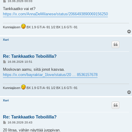
V
16.06.2026 00:03
i
e
Tankkaatko vai et?
s
https://x.com/AnnaDeMilanese/status/2066493890069156250
t
i
Kunniajäsen
BX 1.9 GTi A -91 1/2 BX 1.6 GTi -91
Xari
Re: Tankkaatko Teboililla?
V
16.06.2026 10:51
i
e
Moskovan aamu, siitä jonot kasvaa.
s
https://x.com/bayraktar_1love/status/20 ... 8536157678
t
i
Kunniajäsen
BX 1.9 GTi A -91 1/2 BX 1.6 GTi -91
Xari
Re: Tankkaatko Teboililla?
V
16.06.2026 20:43
i
e
20 litraa, vähän näyttää jurppivan.