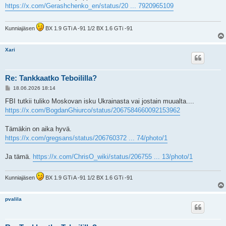
s
https://x.com/Gerashchenko_en/status/20 ... 7920965109
t
i
Kunniajäsen
BX 1.9 GTi A -91 1/2 BX 1.6 GTi -91
Xari
Re: Tankkaatko Teboililla?
V
18.06.2026 18:14
i
e
FBI tutkii tuliko Moskovan isku Ukrainasta vai jostain muualta....
s
https://x.com/BogdanGhiurco/status/2067584660092153962
t
i
Tämäkin on aika hyvä.
https://x.com/gregsans/status/206760372 ... 74/photo/1
Ja tämä.
https://x.com/ChrisO_wiki/status/206755 ... 13/photo/1
Kunniajäsen
BX 1.9 GTi A -91 1/2 BX 1.6 GTi -91
pvalila