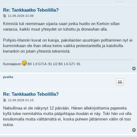
Re: Tankkaatko Teboililla?
V
11.06.2026 21:08
i
e
Krimistä tuli niemimaan sijasta saari jonka huolto on Kertsin sillan
s
varassa, kaikki muut yhteydet on tuhottu ja droneuhan alla.
t
i
Pohjois-Irlannin kuvat on karuja, pakolaisten asuntojen polttaminen nyt ei
kumminkaan ole ihan oikea keino vaikka protestanteilla ja katolisilla
kerrankin on jotain yhteistä tekemistä.
Kunniajäsen
BX 1.9 GTi A -91 1/2 BX 1.6 GTi -91
pvalila
Re: Tankkaatko Teboililla?
V
12.06.2026 01:15
i
e
Nabiullinaa ei ole näkynyt 12 päivään. Hänen allekirjoittamia papereita
s
kyllä tulee normitahtia mutta pääjohtajaa itseään ei näy. Toki hän voi olla
t
i
kesälomalla mutta välttämättä ei, koska puheen jättäminen väliin oli tosi
outoa.