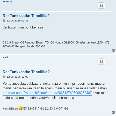
kaselin
Re: Tankkaatko Teboililla?
V
12.06.2026 01:31
i
e
On butten kaa bunkkerissa
s
t
i
C5 1,8 Break -03 Peugeot Expert TD -00 Honda GL1800 -08
edesmenneet 2CV4 -72
2CV6 -82
Peugeot Satelis 500 -08
Xari
Re: Tankkaatko Teboililla?
V
12.06.2026 12:03
i
e
Polttoainepulaa pukkaa, onneksi raja on kiinni ja Teboil nurin, muuten
s
menis bensarekkaa itään läjäpäin, tosin olisihan se rahaa kotimaahan.
t
i
https://x.com/PrzemekShura/status/2065187498008232407
eivät tosin
taida pitää meitä enään ystävämielisenä maana.
Kunniajäsen
BX 1.9 GTi A -91 1/2 BX 1.6 GTi -91