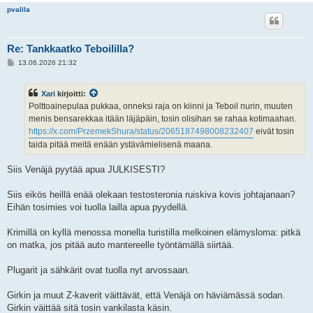
pvalila
Re: Tankkaatko Teboililla?
V
13.06.2026 21:32
i
e
s
Xari
kirjoitti:
t
i
Polttoainepulaa pukkaa, onneksi raja on kiinni ja Teboil nurin, muuten
menis bensarekkaa itään läjäpäin, tosin olisihan se rahaa kotimaahan.
https://x.com/PrzemekShura/status/2065187498008232407
eivät tosin
taida pitää meitä enään ystävämielisenä maana.
Siis Venäjä pyytää apua JULKISESTI?
Siis eikös heillä enää olekaan testosteronia ruiskiva kovis johtajanaan?
Eihän tosimies voi tuolla lailla apua pyydellä.
Krimillä on kyllä menossa monella turistilla melkoinen elämysloma: pitkä
on matka, jos pitää auto mantereelle työntämällä siirtää.
Plugarit ja sähkärit ovat tuolla nyt arvossaan.
Girkin ja muut Z-kaverit väittävät, että Venäjä on häviämässä sodan.
Girkin väittää sitä tosin vankilasta käsin.