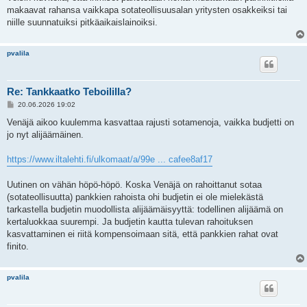
makaavat rahansa vaikkapa sotateollisuusalan yritysten osakkeiksi tai
niille suunnatuiksi pitkäaikaislainoiksi.
pvalila
Re: Tankkaatko Teboililla?
V
20.06.2026 19:02
i
e
Venäjä aikoo kuulemma kasvattaa rajusti sotamenoja, vaikka budjetti on
s
jo nyt alijäämäinen.
t
i
https://www.iltalehti.fi/ulkomaat/a/99e ... cafee8af17
Uutinen on vähän höpö-höpö. Koska Venäjä on rahoittanut sotaa
(sotateollisuutta) pankkien rahoista ohi budjetin ei ole mielekästä
tarkastella budjetin muodollista alijäämäisyyttä: todellinen alijäämä on
kertaluokkaa suurempi. Ja budjetin kautta tulevan rahoituksen
kasvattaminen ei riitä kompensoimaan sitä, että pankkien rahat ovat
finito.
pvalila