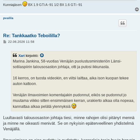
Kunniajäsen
BX 1.9 GTi A -91 1/2 BX 1.6 GTi -91
pvalila
Re: Tankkaatko Teboililla?
V
22.06.2026 11:58
i
e
s
Xari
kirjoitti:
t
i
Marina Jankina, 58-vuotias Venäjän puolustusministeriön Länsi-
sotilaspiirin talousosaston johtaja, otti ja putosi ikkunasta.
16 kerros, on tuosta videokin, en viitsi laittaa, aika ison kuopan tekee
auton kattoon.
Venäjän ilmavoimien komentajakin pudonnut, eikös se pudonnut jo
muutama viikko sitten ensimmäisen kerran, urakierto alkaa olla nopeaa,
kannattaa alkaa pelätä ylennyksiä
Luultavasti talousosaston johtaja tiesi, minne rahojen olisi pitänyt mennä
ja minne ne oikeasti menivät. Se on nykyisin epäterveellinen yhdistelmä
Venäjällä.