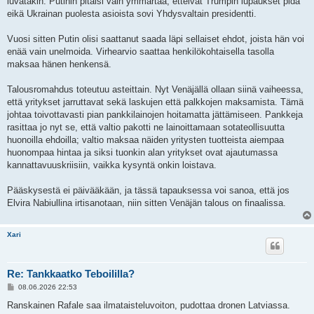
luvatakin: Putinin pitäisi vain ymmärtää, etteivät Trumpin lupaukset pidä
eikä Ukrainan puolesta asioista sovi Yhdysvaltain presidentti.
Vuosi sitten Putin olisi saattanut saada läpi sellaiset ehdot, joista hän voi
enää vain unelmoida. Virhearvio saattaa henkilökohtaisella tasolla
maksaa hänen henkensä.
Talousromahdus toteutuu asteittain. Nyt Venäjällä ollaan siinä vaiheessa,
että yritykset jarruttavat sekä laskujen että palkkojen maksamista. Tämä
johtaa toivottavasti pian pankkilainojen hoitamatta jättämiseen. Pankkeja
rasittaa jo nyt se, että valtio pakotti ne lainoittamaan sotateollisuutta
huonoilla ehdoilla; valtio maksaa näiden yritysten tuotteista aiempaa
huonompaa hintaa ja siksi tuonkin alan yritykset ovat ajautumassa
kannattavuuskriisiin, vaikka kysyntä onkin loistava.
Pääskysestä ei päivääkään, ja tässä tapauksessa voi sanoa, että jos
Elvira Nabiullina irtisanotaan, niin sitten Venäjän talous on finaalissa.
Xari
Re: Tankkaatko Teboililla?
V
08.06.2026 22:53
i
e
Ranskainen Rafale saa ilmataisteluvoiton, pudottaa dronen Latviassa.
s