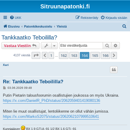
Sitruunapatonki.fi
UKK
Rekisteröidy
Kirjaudu sisään
E
Etusivu
Patonkikeskustelu
Yleistä
t
Tankkaatko Teboililla?
s
Etsi
Tarken
Vastaa Viestiin
i
Sivu
164
/
166
1
162
163
164
165
166
Edellinen
Seura
4137 viestiä
…
Xari
Re: Tankkaatko Teboililla?
V
03.06.2026 09:48
i
e
Putin Pietarin talousfoorumin osallistujien joukossa on myös Ukraina.
s
https://x.com/DanielR_PhD/status/2062059401419080136
t
i
Miten lie muut osallistujat, lentoliikenne on ollut vähän jumissa.
https://x.com/MarkoS2075/status/2062062107999510641
Kunniajäsen
BX 1.9 GTi A -91 1/2 BX 1.6 GTi -91