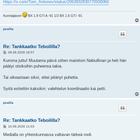
https://x.com/Tom_Antonov/status/2063932830770500060
t
i
Kunniajäsen
BX 1.9 GTi A -91 1/2 BX 1.6 GTi -91
pvalila
Re: Tankkaatko Teboililla?
V
09.06.2026 19:57
i
e
Kumma juttu! Muutama päivä sitten mainitsin Nabiullinan ja heti hän
s
päätyi otsikoihin puheensa takia.
t
i
Tai oikeastaan siksi, ettei pitänyt puhetta.
Syitä esitettiin kaksikin: valehtelun koordinaatio kai petti.
pvalila
Re: Tankkaatko Teboililla?
V
10.06.2026 11:03
i
e
Medialla on yhteiskunnassa valtavan tärkeä rooli.
s