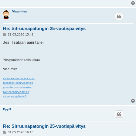
Visa-mies
Re: Sitruunapatongin 25-vuotispäivitys
V
31.05.2026 15:42
i
e
Jes, lisätään ääni tälle!
s
t
i
Yksipuolaisen ratin takaa,
Visa-mies
visamies.wordpress.com
facebook.com/visamies
youtube.com/visamies
twitter.com/visamies
visamies.galleria.fi
DyyD
Re: Sitruunapatongin 25-vuotispäivitys
V
31.05.2026 16:15
i