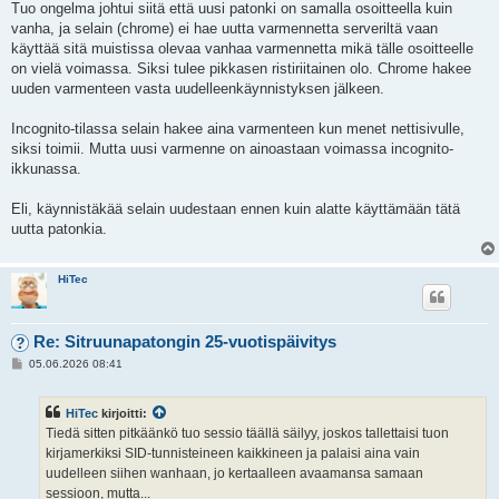
Tuo ongelma johtui siitä että uusi patonki on samalla osoitteella kuin
vanha, ja selain (chrome) ei hae uutta varmennetta serveriltä vaan
käyttää sitä muistissa olevaa vanhaa varmennetta mikä tälle osoitteelle
on vielä voimassa. Siksi tulee pikkasen ristiriitainen olo. Chrome hakee
uuden varmenteen vasta uudelleenkäynnistyksen jälkeen.
Incognito-tilassa selain hakee aina varmenteen kun menet nettisivulle,
siksi toimii. Mutta uusi varmenne on ainoastaan voimassa incognito-
ikkunassa.
Eli, käynnistäkää selain uudestaan ennen kuin alatte käyttämään tätä
uutta patonkia.
HiTec
Re: Sitruunapatongin 25-vuotispäivitys
V
05.06.2026 08:41
i
e
s
HiTec
kirjoitti:
t
i
Tiedä sitten pitkäänkö tuo sessio täällä säilyy, joskos tallettaisi tuon
kirjamerkiksi SID-tunnisteineen kaikkineen ja palaisi aina vain
uudelleen siihen wanhaan, jo kertaalleen avaamansa samaan
sessioon, mutta...