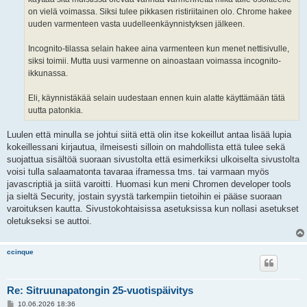
on vielä voimassa. Siksi tulee pikkasen ristiriitainen olo. Chrome hakee
uuden varmenteen vasta uudelleenkäynnistyksen jälkeen.
Incognito-tilassa selain hakee aina varmenteen kun menet nettisivulle,
siksi toimii. Mutta uusi varmenne on ainoastaan voimassa incognito-
ikkunassa.
Eli, käynnistäkää selain uudestaan ennen kuin alatte käyttämään tätä
uutta patonkia.
Luulen että minulla se johtui siitä että olin itse kokeillut antaa lisää lupia
kokeillessani kirjautua, ilmeisesti silloin on mahdollista että tulee sekä
suojattua sisältöä suoraan sivustolta että esimerkiksi ulkoiselta sivustolta
voisi tulla salaamatonta tavaraa iframessa tms. tai varmaan myös
javascriptiä ja siitä varoitti. Huomasi kun meni Chromen developer tools
ja sieltä Security, jostain syystä tarkempiin tietoihin ei pääse suoraan
varoituksen kautta. Sivustokohtaisissa asetuksissa kun nollasi asetukset
oletukseksi se auttoi.
ccinque
Re: Sitruunapatongin 25-vuotispäivitys
V
10.06.2026 18:36