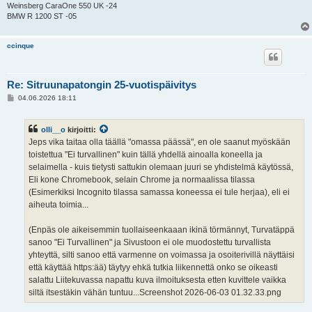
Weinsberg CaraOne 550 UK -24
BMW R 1200 ST -05
ccinque
Re: Sitruunapatongin 25-vuotispäivitys
V
04.06.2026 18:11
i
e
s
olli__o
kirjoitti:
t
i
Jeps vika taitaa olla täällä "omassa päässä", en ole saanut myöskään
toistettua "Ei turvallinen" kuin tällä yhdellä ainoalla koneella ja
selaimella - kuis tietysti sattukin olemaan juuri se yhdistelmä käytössä,
Eli kone Chromebook, selain Chrome ja normaalissa tilassa
(Esimerkiksi Incognito tilassa samassa koneessa ei tule herjaa), eli ei
aiheuta toimia...
(Enpäs ole aikeisemmin tuollaiseenkaaan ikinä törmännyt, Turvatäppä
sanoo "Ei Turvallinen" ja Sivustoon ei ole muodostettu turvallista
yhteyttä, silti sanoo että varmenne on voimassa ja osoiterivillä näyttäisi
että käyttää https:ää) täytyy ehkä tutkia liikennettä onko se oikeasti
salattu Liitekuvassa napattu kuva ilmoituksesta etten kuvittele vaikka
siltä itsestäkin vähän tuntuu...Screenshot 2026-06-03 01.32.33.png