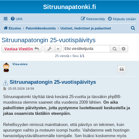
Sitruunapatonki.fi
UKK
Rekisteröidy
Kirjaudu sisään
E
Etusivu
Patonkikeskustelu
Uutiset, tiedotteet ja palautteet
t
Sitruunapatongin 25-vuotispäivitys
s
Etsi
Tarken
Vastaa Viestiin
i
25 viestiä • Sivu
1
/
1
Visa-mies
Sitruunapatongin 25-vuotispäivitys
V
25.05.2026 19:59
i
e
Sitruunapatonki täyttää tänä kesänä 25-vuotta ja tässäkin phpBB-
s
muodossa olemme saaneet olla vuodesta 2009 lähtien.
On aika
t
i
pakollisten päivitysten, jotta pystymme luotettavasti keskustella ja
jakaa osaamista tästäkin eteenpäin.
Rehellisyyden nimissä mainittakoon, että päivitys on tekninen, kuin
apurungon vaihto ja moteurin isompi huolto. Vaihdamme web hostingin
harrastelijaystävällisemmälle toimijalle. Sen lisäksi koskemme myös