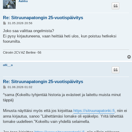
Aakku
Re: Sitruunapatongin 25-vuotispäivitys
V
31.05.2026 20:56
i
e
Joko saa valittaa ongelmista?
s
Ei pysy kirjautuneena, vaan heittää heti ulos, kun poistuu hetkeksi
t
i
foorumilta.
Citroën 2CV AZ Berline -56
olli__o
Re: Sitruunapatongin 25-vuotispäivitys
V
01.06.2026 01:02
i
e
^sama (Kokeiltu tyhjentää historia ja evästeet ja laitettu muista minut
s
täppä)
t
i
Minusta näyttäisi myös että jos kirjoittaa
https://sitruunapatonki.fi
, niin ei
anna kirjautua, sanoo "Lähettämäsi lomake oli epäkelpo. Yritä lähettää
lomake uudelleen."Kokeiltu vain yhdellä selaimella.