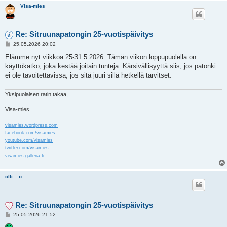
Visa-mies
Re: Sitruunapatongin 25-vuotispäivitys
V
25.05.2026 20:02
i
e
Elämme nyt viikkoa 25-31.5.2026. Tämän viikon loppupuolella on
s
käyttökatko, joka kestää joitain tunteja. Kärsivällisyyttä siis, jos patonki
t
i
ei ole tavoitettavissa, jos sitä juuri sillä hetkellä tarvitset.
Yksipuolaisen ratin takaa,
Visa-mies
visamies.wordpress.com
facebook.com/visamies
youtube.com/visamies
twitter.com/visamies
visamies.galleria.fi
olli__o
Re: Sitruunapatongin 25-vuotispäivitys
V
25.05.2026 21:52
i
e