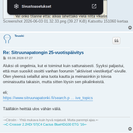
Screenshot 2026-06-03 01.32.33.png (39.27 KiB) Katsottu 151060 kertaa
Teuski
Re: Sitruunapatongin 25-vuotispäivitys
V
03.06.2026 07:27
i
e
Aluksi oli ongelmia, kut ei toiminut kuin sattunaisesti. Syyksi paljastui,
s
että mun suosikit osoitti vanhan foorumin "aktiiviset viestiketjut"-sivulle.
t
i
Olen yleensä selaillut aina tuota kautta ja meinasinkin jo toivoa
ominaisuutta takaisin, mutta sitten löysin sen pikalinkeistä.
eli;
https://www.sitruunapatonki.fi/search.p ... ive_topics
Täälläkin heittää ulos vähän väliä.
-=Citroën - Yhtä mukava kuin hyvä nojatuoli. Mutta parempi ajaa.=-
-=C-Crosser 2.2HDi '07|C4 Cactus BlueHDi100 ETG '16=-