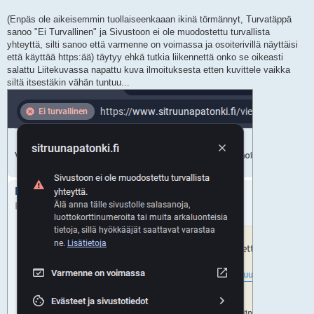
(Enpäs ole aikeisemmin tuollaiseenkaaan ikinä törmännyt, Turvatäppä
sanoo "Ei Turvallinen" ja Sivustoon ei ole muodostettu turvallista
yhteyttä, silti sanoo että varmenne on voimassa ja osoiterivillä näyttäisi
että käyttää https:ää) täytyy ehkä tutkia liikennettä onko se oikeasti
salattu Liitekuvassa napattu kuva ilmoituksesta etten kuvittele vaikka
siltä itsestäkin vähän tuntuu...