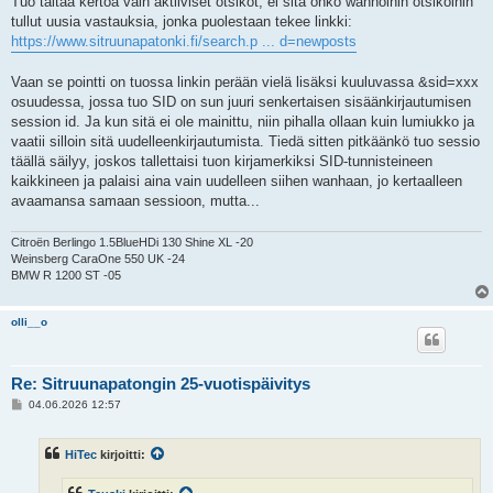
Tuo taitaa kertoa vain aktiiviset otsikot, ei sitä onko wanhoihin otsikoihin
tullut uusia vastauksia, jonka puolestaan tekee linkki:
https://www.sitruunapatonki.fi/search.p ... d=newposts
Vaan se pointti on tuossa linkin perään vielä lisäksi kuuluvassa &sid=xxx
osuudessa, jossa tuo SID on sun juuri senkertaisen sisäänkirjautumisen
session id. Ja kun sitä ei ole mainittu, niin pihalla ollaan kuin lumiukko ja
vaatii silloin sitä uudelleenkirjautumista. Tiedä sitten pitkäänkö tuo sessio
täällä säilyy, joskos tallettaisi tuon kirjamerkiksi SID-tunnisteineen
kaikkineen ja palaisi aina vain uudelleen siihen wanhaan, jo kertaalleen
avaamansa samaan sessioon, mutta...
Citroën Berlingo 1.5BlueHDi 130 Shine XL -20
Weinsberg CaraOne 550 UK -24
BMW R 1200 ST -05
olli__o
Re: Sitruunapatongin 25-vuotispäivitys
V
04.06.2026 12:57
i
e
s
HiTec
kirjoitti:
t
i