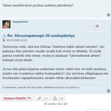
i
e
Taitaa suosikki-ikoni puuttua uudesta patonkista?
s
t
i
Kaapelimies
Re: Sitruunapatongin 25-vuotispäivitys
V
05.07.2026 22:21
i
e
Semmosta vielä, että kun klikkaa "merkitse kaikki aiheet luetuiksi" niin
s
palautuu ihan johonkin muulle sivulle kuin mistä on lähdetty. En kyllä
t
i
pannut merkille että minne, mutta ei ainakaan "lukemattomat aiheet"-
kohtaan mistä lähdin.
Ja tuo että pitää kirjautua uudestaan tunnin välein tms on kyllä rasittava,
saisko sen muutettua vaikka kuukaudeksi? Jos tarvitsee ylläpitoapua niin
ilmoittaudun vapaaehtoiseksi ainakin tähän alkusäätövaiheeseen.
2x C5HDi Break, Xantiat Bk 19TD Aut & 2.0HDi, 2xBX4WD Break,5x2CV. 2xVisa14TRS ym
Vastaa Viestiin
25 viestiä • Sivu
1
/
1