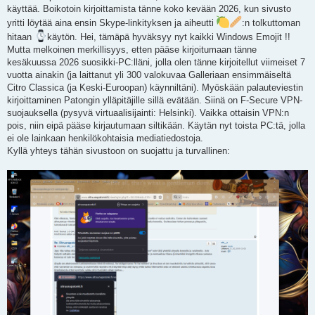
s
käyttää. Boikotoin kirjoittamista tänne koko kevään 2026, kun sivusto
t
i
yritti löytää aina ensin Skype-linkityksen ja aiheutti
:n tolkuttoman
hitaan
käytön. Hei, tämäpä hyväksyy nyt kaikki Windows Emojit !!
Mutta melkoinen merkillisyys, etten pääse kirjoitumaan tänne
kesäkuussa 2026 suosikki-PC:lläni, jolla olen tänne kirjoitellut viimeiset 7
vuotta ainakin (ja laittanut yli 300 valokuvaa Galleriaan ensimmäiseltä
Citro Classica (ja Keski-Euroopan) käynniltäni). Myöskään palauteviestin
kirjoittaminen Patongin ylläpitäjille sillä evätään. Siinä on F-Secure VPN-
suojauksella (pysyvä virtuaalisijainti: Helsinki). Vaikka ottaisin VPN:n
pois, niin eipä pääse kirjautumaan siltikään. Käytän nyt toista PC:tä, jolla
ei ole lainkaan henkilökohtaisia mediatiedostoja.
Kyllä yhteys tähän sivustoon on suojattu ja turvallinen: