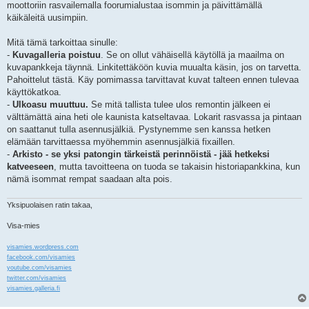
moottoriin rasvailemalla foorumialustaa isommin ja päivittämällä
käikäleitä uusimpiin.
Mitä tämä tarkoittaa sinulle:
-
Kuvagalleria poistuu
. Se on ollut vähäisellä käytöllä ja maailma on
kuvapankkeja täynnä. Linkitettäköön kuvia muualta käsin, jos on tarvetta.
Pahoittelut tästä. Käy pomimassa tarvittavat kuvat talteen ennen tulevaa
käyttökatkoa.
-
Ulkoasu muuttuu.
Se mitä tallista tulee ulos remontin jälkeen ei
välttämättä aina heti ole kaunista katseltavaa. Lokarit rasvassa ja pintaan
on saattanut tulla asennusjälkiä. Pystynemme sen kanssa hetken
elämään tarvittaessa myöhemmin asennusjälkiä fixaillen.
-
Arkisto - se yksi patongin tärkeistä perinnöistä - jää hetkeksi
katveeseen
, mutta tavoitteena on tuoda se takaisin historiapankkina, kun
nämä isommat rempat saadaan alta pois.
Yksipuolaisen ratin takaa,
Visa-mies
visamies.wordpress.com
facebook.com/visamies
youtube.com/visamies
twitter.com/visamies
visamies.galleria.fi