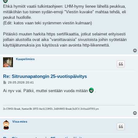
s
Ehkä hymiöt vaatii tulkintaohjeen: LHM-hymy lienee lähellä peukkua,
t
i
mitäköhän tuo toinen sydän-emoji "Viestin kuvake" mahtaa tehdä, eli
peukut huollolle.
(Edit: katos vaan teki syrämmen viestin kulmaan)
Pitäiskö muuten harkita https sertifikaattia, jotkut selaimet erityisesti
joillain alustoilla ovat aika "varoittavaisia" sivustoista joihin syötetään
käyttäjätunnuksia jos käytössä vain avointa http-liikennettä.
Kaapelimies
Re: Sitruunapatongin 25-vuotispäivitys
V
29.05.2026 20:41
i
e
Ai nyv vai. Pätkii, muttei sentään vuoda mitään
.
s
t
i
2x C5HDi Break, Xantiat Bk 19TD Aut & 2.0HDi, 2xBX4WD Break,5x2CV. 2xVisa14TRS ym
Visa-mies