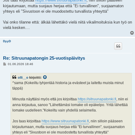
Jos taas kirjoittaa
https://www.sitruunapatonki.fi
, niin silloin pääseen
kirjautumaan, mutta suojaus herjaa että "Ei turvallinen", suojaamaton
yhteys eli "Sivustoon ei ole muodostettu turvallista yhteyttä"
Vai onko tilanne että: älkää lähettäkö vielä niitä vikailmoituksia kun työ on
vielä kesken....
DyyD
Re: Sitruunapatongin 25-vuotispäivitys
V
01.06.2026 18:46
i
e
s
olli__o
kirjoitti:
t
i
^sama (Kokeiltu tyhjentää historia ja evästeet ja laitettu muista minut
täppä)
Minusta näyttäisi myös että jos kirjoittaa
https://sitruunapatonki.fi
, niin ei
anna kirjautua, sanoo "Lähettämäsi lomake oli epäkelpo. Yritä lähettää
lomake uudelleen."Kokeiltu vain yhdellä selaimella.
Jos taas kirjoittaa
https://www.sitruunapatonki.fi
, niin silloin pääseen
kirjautumaan, mutta suojaus herjaa että "Ei turvallinen", suojaamaton
yhteys eli "Sivustoon ei ole muodostettu turvallista yhteyttä"