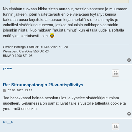
No eipähän tuokaan kikka sitten auttanut, sessio vanhenee jo muutaman
tunnin jälkeen, joten valitettavasti en ole vieläkään löytänyt keinoa
tarkistaa uusia kirjoituksia suoraan kirjanmerkillä s.e. olisin myös jo
valmiiksi sisäänkirjautuneena, joskos haluaisin vaikkapa vastatakin
johonkin niistä. Nuo mitkään "muista minut" kun ei tällä uudella softalla
enää yksinkertaisesti toimi
Citroën Berlingo 1.5BlueHDi 130 Shine XL -20
Weinsberg CaraOne 550 UK -24
BMW R 1200 ST -05
yason
Re: Sitruunapatongin 25-vuotispäivitys
V
05.06.2026 13:13
i
e
Joo hanakkaasti heittää session ulos ja kyselee sisäänkirjautumista
s
uudelleen. Selaimessa on samat luvat tälle sivustolle tallentaa cookieita
t
i
yms. mitä ennenkin.
olli__o