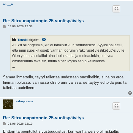
olli__o
Re: Sitruunapatongin 25-vuotispäivitys
V
03.06.2026 13:38
i
e
s
Teuski
kirjoitti:
t
i
Aluksi oli ongelmia, kut ei toiminut kuin sattunaisesti. Syyksi paljastui,
että mun suosikit osoitti vanhan foorumin "aktiiviset viestiketjut"-sivulle.
Olen yleensä selaillut aina tuota kautta ja meinasinkin jo toivoa
ominaisuutta takaisin, mutta sitten löysin sen pikalinkeistä.
...
Samaa ihmettelin, täytyi tallettaa uudestaan suosikeihin, siinä on eroa
hieman polussa, vanhassa oli /forum/ välissä, se täytyy editoida pois tai
tallettaa uudelleen.
citrophoros
Re: Sitruunapatongin 25-vuotispäivitys
V
03.06.2026 22:19
i
e
Erittäin tarpeentullut sivustouudistus, kun wanha wersio oli riskialtis