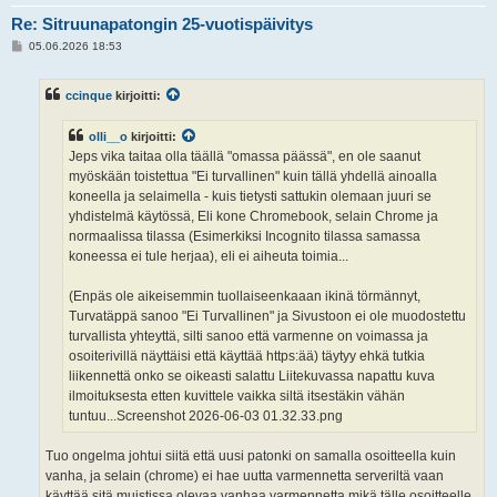
Re: Sitruunapatongin 25-vuotispäivitys
V
05.06.2026 18:53
i
e
s
ccinque
kirjoitti:
t
i
olli__o
kirjoitti:
Jeps vika taitaa olla täällä "omassa päässä", en ole saanut
myöskään toistettua "Ei turvallinen" kuin tällä yhdellä ainoalla
koneella ja selaimella - kuis tietysti sattukin olemaan juuri se
yhdistelmä käytössä, Eli kone Chromebook, selain Chrome ja
normaalissa tilassa (Esimerkiksi Incognito tilassa samassa
koneessa ei tule herjaa), eli ei aiheuta toimia...
(Enpäs ole aikeisemmin tuollaiseenkaaan ikinä törmännyt,
Turvatäppä sanoo "Ei Turvallinen" ja Sivustoon ei ole muodostettu
turvallista yhteyttä, silti sanoo että varmenne on voimassa ja
osoiterivillä näyttäisi että käyttää https:ää) täytyy ehkä tutkia
liikennettä onko se oikeasti salattu Liitekuvassa napattu kuva
ilmoituksesta etten kuvittele vaikka siltä itsestäkin vähän
tuntuu...Screenshot 2026-06-03 01.32.33.png
Tuo ongelma johtui siitä että uusi patonki on samalla osoitteella kuin
vanha, ja selain (chrome) ei hae uutta varmennetta serveriltä vaan
käyttää sitä muistissa olevaa vanhaa varmennetta mikä tälle osoitteelle