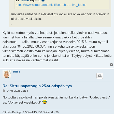
Teuski
kirjoitti:
https://www.sitruunapatonki.fi/search.p ... ive_topics
Tuo taitaa kertoa vain aktiiviset otsikot, ei sitä onko wanhoihin otsikoihin
tullut uusia vastauksia...
..
Kyllä se kertoo myös vanhat jutut, jos sinne tullut yksikin uusi vastaus,
juuri nyt tuolla listalla tulee esimerkkinä vaikka ketju Ssshhh...
salaisuus..., kaikki muut viestit ketjussa vuodelta 2015-6, mutta nyt tuli
yksi uusi "04.06.2026 09:35", niin se ketju tuli aktiiviseksi tuon
viimeisimmän viestin pvm kellonajan järjestyksessä, mutta ei mitenkään
tunnista käyttäjää onko se ne jo lukenut tai ei. Täytyy tietysti klikata ketju
auki että näkee ne vanhemmat viestit.
HiTec
Re: Sitruunapatongin 25-vuotispäivitys
V
04.06.2026 13:13
i
e
No tuolta vas.yläkulman pikalinkeistähän noi kaikki löytyy "Uudet viestit"
s
vs. "Aktiiviset viestiketjut"
t
i
Citroën Berlingo 1.5BlueHDi 130 Shine XL -20