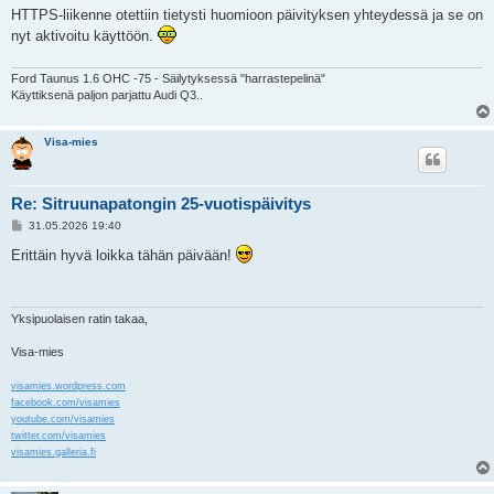
e
HTTPS-liikenne otettiin tietysti huomioon päivityksen yhteydessä ja se on
s
nyt aktivoitu käyttöön.
t
i
Ford Taunus 1.6 OHC -75 - Säilytyksessä "harrastepelinä"
Käyttiksenä paljon parjattu Audi Q3..
Visa-mies
Re: Sitruunapatongin 25-vuotispäivitys
V
31.05.2026 19:40
i
e
Erittäin hyvä loikka tähän päivään!
s
t
i
Yksipuolaisen ratin takaa,
Visa-mies
visamies.wordpress.com
facebook.com/visamies
youtube.com/visamies
twitter.com/visamies
visamies.galleria.fi