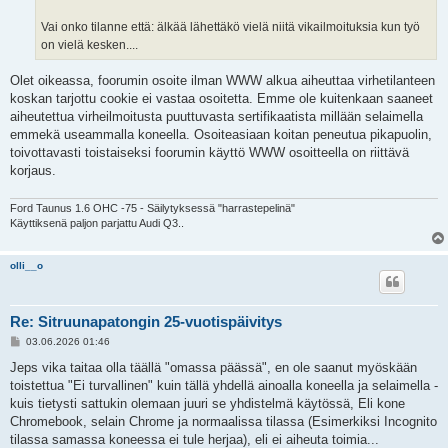
Vai onko tilanne että: älkää lähettäkö vielä niitä vikailmoituksia kun työ
on vielä kesken....
Olet oikeassa, foorumin osoite ilman WWW alkua aiheuttaa virhetilanteen
koskan tarjottu cookie ei vastaa osoitetta. Emme ole kuitenkaan saaneet
aiheutettua virheilmoitusta puuttuvasta sertifikaatista millään selaimella
emmekä useammalla koneella. Osoiteasiaan koitan peneutua pikapuolin,
toivottavasti toistaiseksi foorumin käyttö WWW osoitteella on riittävä
korjaus.
Ford Taunus 1.6 OHC -75 - Säilytyksessä "harrastepelinä"
Käyttiksenä paljon parjattu Audi Q3..
olli__o
Re: Sitruunapatongin 25-vuotispäivitys
V
03.06.2026 01:46
i
e
Jeps vika taitaa olla täällä "omassa päässä", en ole saanut myöskään
s
toistettua "Ei turvallinen" kuin tällä yhdellä ainoalla koneella ja selaimella -
t
i
kuis tietysti sattukin olemaan juuri se yhdistelmä käytössä, Eli kone
Chromebook, selain Chrome ja normaalissa tilassa (Esimerkiksi Incognito
tilassa samassa koneessa ei tule herjaa), eli ei aiheuta toimia...