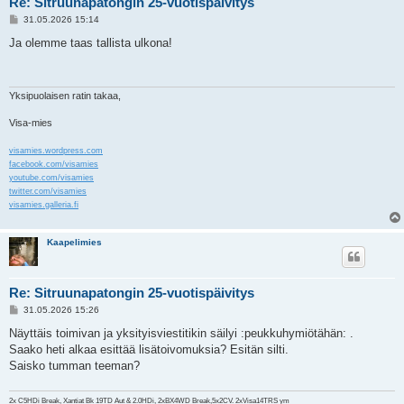
Re: Sitruunapatongin 25-vuotispäivitys
V
31.05.2026 15:14
i
e
Ja olemme taas tallista ulkona!
s
t
i
Yksipuolaisen ratin takaa,
Visa-mies
visamies.wordpress.com
facebook.com/visamies
youtube.com/visamies
twitter.com/visamies
visamies.galleria.fi
Kaapelimies
Re: Sitruunapatongin 25-vuotispäivitys
V
31.05.2026 15:26
i
e
Näyttäis toimivan ja yksityisviestitikin säilyi :peukkuhymiötähän: .
s
Saako heti alkaa esittää lisätoivomuksia? Esitän silti.
t
i
Saisko tumman teeman?
2x C5HDi Break, Xantiat Bk 19TD Aut & 2.0HDi, 2xBX4WD Break,5x2CV. 2xVisa14TRS ym