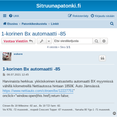
Sitruunapatonki.fi
UKK
Rekisteröidy
Kirjaudu sisään
E
Etusivu
Patonkikeskustelu
Linkit
t
1-korinen Bx automaatti -85
s
Etsi
Tarken
Vastaa Viestiin
i
4 viestiä • Sivu
1
/
1
eskere
1-korinen Bx automaatti -85
V
08.07.2021 12:45
i
e
Harvinaista herkkua: ykköskorinen katsastettu automaatti BX myynnissä
s
vähillä kilometreillä Nettiautossa hintaan 1850€. Auto Jämsässä.
t
i
https://www.nettiauto.com/citroen/bx/12227751
"
onclick="window.open(this.href);return false;
Citroen Bx 19 Millesime -92 aut., Bx 19 TZI farm -92.
Vw K70L -72 museorek., mopedi Crescent Topper -67 museorek., Yamaha 80 Ygs-1 -71 museorek.