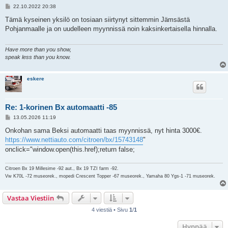
V
22.10.2022 20:38
i
e
Tämä kyseinen yksilö on tosiaan siirtynyt sittemmin Jämsästä
s
Pohjanmaalle ja on uudelleen myynnissä noin kaksinkertaisella hinnalla.
t
i
Have more than you show,
speak less than you know.
eskere
Re: 1-korinen Bx automaatti -85
V
13.05.2026 11:19
i
e
Onkohan sama Beksi automaatti taas myynnissä, nyt hinta 3000€.
s
https://www.nettiauto.com/citroen/bx/15743148
"
t
i
onclick="window.open(this.href);return false;
Citroen Bx 19 Millesime -92 aut., Bx 19 TZI farm -92.
Vw K70L -72 museorek., mopedi Crescent Topper -67 museorek., Yamaha 80 Ygs-1 -71 museorek.
Vastaa Viestiin
4 viestiä • Sivu
1
/
1
Hyppää