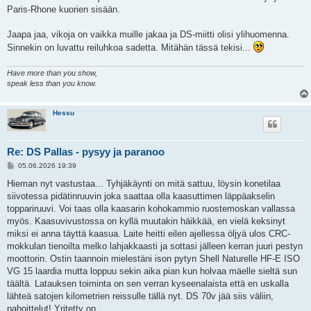
Paris-Rhone kuorien sisään.
Jaapa jaa, vikoja on vaikka muille jakaa ja DS-miitti olisi ylihuomenna.
Sinnekin on luvattu reiluhkoa sadetta. Mitähän tässä tekisi...
Have more than you show,
speak less than you know.
Hessu
Re: DS Pallas - pysyy ja paranoo
V
05.06.2026 19:39
i
e
Hieman nyt vastustaa... Tyhjäkäynti on mitä sattuu, löysin konetilaa
s
siivotessa pidätinruuvin joka saattaa olla kaasuttimen läppäakselin
t
i
toppariruuvi. Voi taas olla kaasarin kohokammio ruostemoskan vallassa
myös. Kaasuvivustossa on kyllä muutakin häikkää, en vielä keksinyt
miksi ei anna täyttä kaasua. Laite heitti eilen ajellessa öljyä ulos CRC-
mokkulan tienoilta melko lahjakkaasti ja sottasi jälleen kerran juuri pestyn
moottorin. Ostin taannoin mielestäni ison pytyn Shell Naturelle HF-E ISO
VG 15 laardia mutta loppuu sekin aika pian kun holvaa mäelle sieltä sun
täältä. Latauksen toiminta on sen verran kyseenalaista että en uskalla
lähteä satojen kilometrien reissulle tällä nyt. DS 70v jää siis väliin,
pahoittelut! Yritetty on.