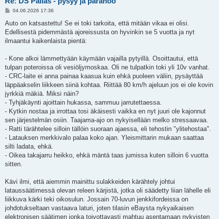
Re: DS Pallas - pysyy ja paranoo
V
04.06.2026 17:36
i
e
Auto on katsastettu! Se ei toki tarkoita, että mitään vikaa ei olisi.
s
Edellisestä pidemmästä ajoreissusta on hyvinkin se 5 vuotta ja nyt
t
i
ilmaantui kaikenlaista pientä:
- Kone alkoi lämmettyään käymään vajailla pytyillä. Osoittautui, että
tulpan poteroissa oli vesiöljymoskaa. Oli ne tulpatkin toki yli 10v vanhat.
- CRC-laite ei anna painaa kaasua kuin ehkä puoleen väliin, pysäyttää
läppäakselin liikkeen siinä kohtaa. Riittää 80 km/h ajeluun jos ei ole kovin
jyrkkiä mäkiä. Miksi näin?
- Tyhjäkäynti ajoittain hukassa, sammuu jarrutettaessa.
- Kytkin nostaa ja irrottaa tosi äkäisesti vaikka en nyt juuri ole kajonnut
sen järjestelmän osiin. Taajama-ajo on nykyisellään melko stressaavaa.
- Ratti tärähtelee silloin tällöin suoraan ajaessa, eli tehostin "ylitehostaa".
- Latauksen merkkivalo palaa koko ajan. Yleismittarin mukaan saattaa
silti ladata, ehkä.
- Oikea takajarru heikko, ehkä mäntä taas jumissa kuten silloin 6 vuotta
sitten.
Kävi ilmi, että aiemmin mainittu sulakkeiden kärähtely johtui
lataussäätimessä olevan releen kärjistä, jotka oli säädetty liian lähelle eli
liikkuva kärki teki oikosulun. Jossain 70-luvun jenkkifordeissa on
johdotukseltaan vastaava laturi, joten tilasin eBaysta nykyaikaisen
elektronisen säätimen jonka toivottavasti mahtuu asentamaan nykyisten