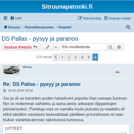
Sitruunapatonki.fi
UKK
Rekisteröidy
Kirjaudu sisään
E
Etusivu
Patonkikeskustelu
Projektit
t
DS Pallas - pysyy ja paranoo
s
Etsi
Tarken
Vastaa Viestiin
i
1
2
3
4
5
6
Edellinen
129 viestiä
Hessu
Re: DS Pallas - pysyy ja paranoo
V
16.05.2026 19:34
i
e
Joo ja oli se toisenkin puolen haitarikumi popsittu ihan samaan kuntoon.
s
Nyt on molemmat vaihdettu ja autoa pesty ankarasti öljypaskojen
t
i
poistamiseksi. Purettuja osia on samalla myös putsattu ja maalattu eli
ehkä tästäkin savotasta laskeudutaan jaloilleen ja konehuone on taas
hiukan siedettävämmän näköisessä kunnossa.
LIITTEET