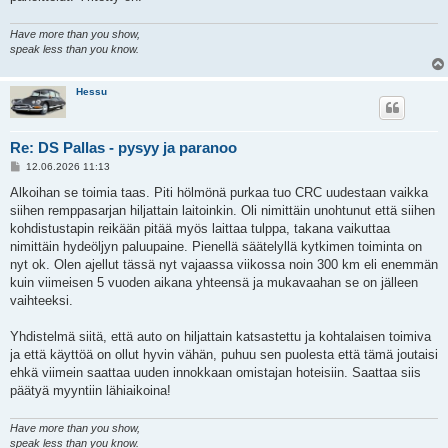
Have more than you show,
speak less than you know.
Hessu
Re: DS Pallas - pysyy ja paranoo
V
12.06.2026 11:13
i
e
Alkoihan se toimia taas. Piti hölmönä purkaa tuo CRC uudestaan vaikka
s
siihen remppasarjan hiljattain laitoinkin. Oli nimittäin unohtunut että siihen
t
i
kohdistustapin reikään pitää myös laittaa tulppa, takana vaikuttaa
nimittäin hydeöljyn paluupaine. Pienellä säätelyllä kytkimen toiminta on
nyt ok. Olen ajellut tässä nyt vajaassa viikossa noin 300 km eli enemmän
kuin viimeisen 5 vuoden aikana yhteensä ja mukavaahan se on jälleen
vaihteeksi.
Yhdistelmä siitä, että auto on hiljattain katsastettu ja kohtalaisen toimiva
ja että käyttöä on ollut hyvin vähän, puhuu sen puolesta että tämä joutaisi
ehkä viimein saattaa uuden innokkaan omistajan hoteisiin. Saattaa siis
päätyä myyntiin lähiaikoina!
Have more than you show,
speak less than you know.